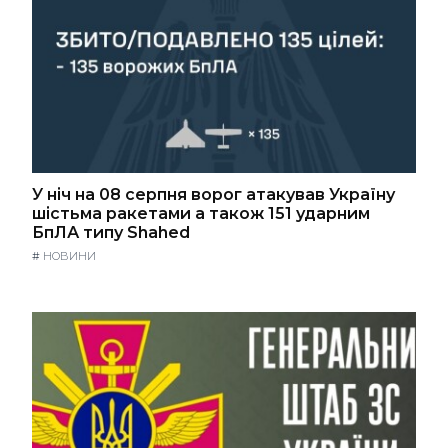
У ніч на 08 серпня ворог атакував Україну
шістьма ракетами а також 151 ударним
БпЛА типу Shahed
#
НОВИНИ