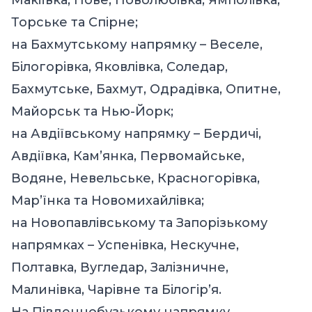
Торське та Спірне;
на Бахмутському напрямку – Веселе,
Білогорівка, Яковлівка, Соледар,
Бахмутське, Бахмут, Одрадівка, Опитне,
Майорськ та Нью-Йорк;
на Авдіївському напрямку – Бердичі,
Авдіївка, Кам’янка, Первомайське,
Водяне, Невельське, Красногорівка,
Мар’їнка та Новомихайлівка;
на Новопавлівському та Запорізькому
напрямках – Успенівка, Нескучне,
Полтавка, Вугледар, Залізничне,
Малинівка, Чарівне та Білогірʼя.
На Південнобузькому напрямку