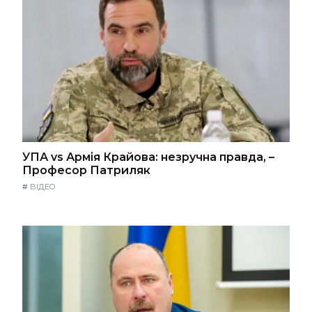
УПА vs Армія Крайова: незручна правда, –
Професор Патриляк
#
ВІДЕО