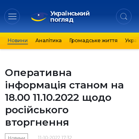
Український
погляд
Новини
Аналітика
Громадське життя
Украї
Оперативна
інформація станом на
18.00 11.10.2022 щодо
російського
вторгнення
11-10-2022 17:32
Новини