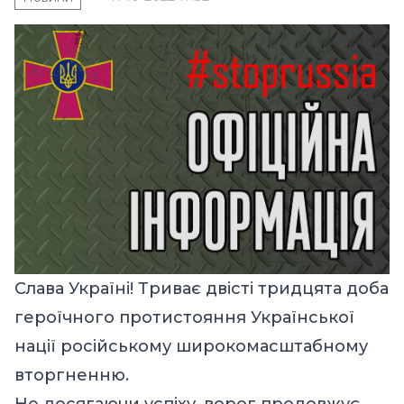
Слава Україні! Триває двісті тридцята доба
героїчного протистояння Української
нації російському широкомасштабному
вторгненню.
Не досягаючи успіху, ворог продовжує