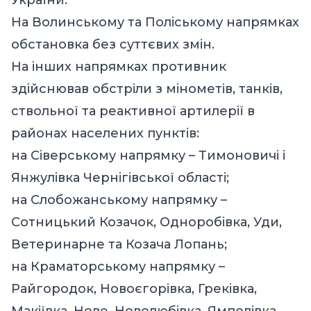
На Волинському та Поліському напрямках
обстановка без суттєвих змін.
На інших напрямках противник
здійснював обстріли з мінометів, танків,
ствольної та реактивної артилерії в
районах населених пунктів:
на Сіверському напрямку – Тимоновичі і
Янжулівка Чернігівської області;
на Слобожанському напрямку –
Сотницький Козачок, Одноробівка, Уди,
Ветеринарне та Козача Лопань;
на Краматорському напрямку –
Райгородок, Новоєгорівка, Греківка,
Макіївка, Нове, Новолюбівка, Ямполівка,