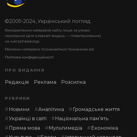
©2009-2024, Український погляд.
Використання матеріалів сайту лише за умови
посилання (для інтернет-видань — гіперпосилання)
на «ukrpohliad.org».
Рекламні матеріали позначаються позначкою ad.
Політика конфіденційності
ПРО ВИДАННЯ
Редакція
Реклама
Розсилка
РУБРИКИ
Новини
Аналітика
Громадське життя
Українці в світі
Національна пам’ять
Пряма мова
Мультимедіа
Економіка