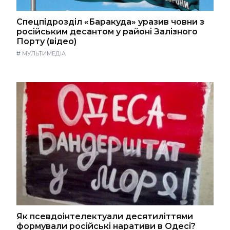
Спецпідрозділ «Баракуда» уразив човни з
російським десантом у районі Залізного
Порту (відео)
#
МУЛЬТИМЕДІА
Як псевдоінтелектуали десятиліттями
формували російські наративи в Одесі?