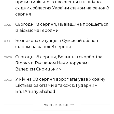
проти цивільного населення в північно-
східних областях України станом на ранок 8
серпня
Сьогодні, 8 серпня, Львівщина прощається
09:27
із вісьмома Героями
Безпекова ситуація в Сумській області
09:16
станом на ранок 8 серпня
Сьогодні, 8 серпня, Волинь в скорботі за
09:09
Героями Русланом Нечипоруком і
Валерієм Скрицьким
У ніч на 08 серпня ворог атакував Україну
09:02
шістьма ракетами а також 151 ударним
БпЛА типу Shahed
Більше новин