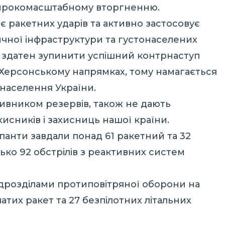
 широкомасштабному вторгненню.
ає ракетних ударів та активно застосовує
чної інфраструктури та густонаселених
е здатен зупинити успішний контрнаступ
 Херсонському напрямках, тому намагається
 населення України.
тивником резервів, також не дають
исників і захисниць нашої країни.
анти завдали понад 61 ракетний та 32
зько 92 обстрілів з реактивних систем
підрозділами протиповітряної оборони на
латих ракет та 27 безпілотних літальних