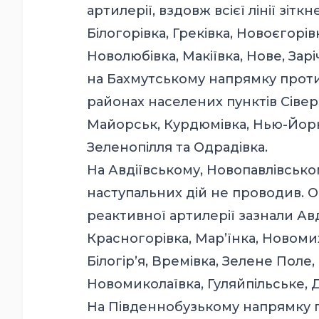
артилерії, вздовж всієї лінії зіт
Білогорівка, Греківка, Новоєгор
Новолюбівка, Макіївка, Нове, Зар
на Бахмутському напрямку прот
районах населених пунктів Сівер
Майорськ, Курдюмівка, Нью-Йорк, 
Зеленопілля та Одрадівка.
На Авдіївському, Новопавлівськ
наступальних дій не проводив. Обс
реактивної артилерії зазнали Ав
Красногорівка, Мар’їнка, Новомих
Білогірʼя, Времівка, Зелене Поле
Новомиколаївка, Гуляйпільське, 
На Південнобузькому напрямку п