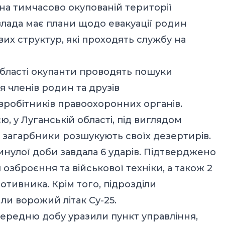
 на тимчасово окупованій території
влада має плани щодо евакуації родин
их структур, які проходять службу на
 області окупанти проводять пошуки
я членів родин та друзів
івробітників правоохоронних органів.
ю, у Луганській області, під виглядом
 загарбники розшукують своїх дезертирів.
нулої доби завдала 6 ударів. Підтверджено
зброєння та військової техніки, а також 2
отивника. Крім того, підрозділи
и ворожий літак Су-25.
опередню добу уразили пункт управління,