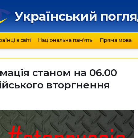
Український погл
раїнці в світі
Національна пам’ять
Пряма мова
ація станом на 06.00
сійського вторгнення