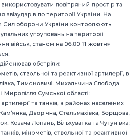
 використовувати повітряний простір та
авіаударів по території України. На
ли Сил оборони України контролюють
упальних угруповань на території
ня військ, станом на 06.00 11 жовтня
ься.
дійснював обстріли:
метів, ствольної та реактивної артилерії, в
лівка, Тимоновичі, Михальчина Слобода
я і Миропілля Сумської області;
артилерії та танків, в районах населених
, Кам’янка, Дворічна, Стельмахівка, Борщова,
к, Козача Лопань, Вільхуватка та Чугунівка;
анків, мінометів, ствольної та реактивної