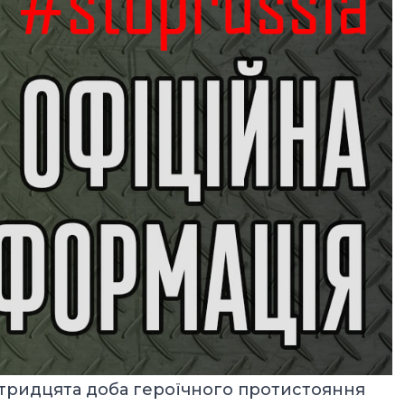
ті тридцята доба героїчного протистояння