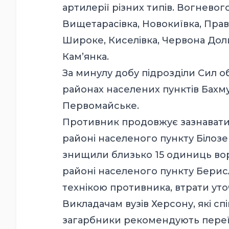
артилерії різних типів. Вогнево
Вищетарасівка, Новокиївка, Пра
Широке, Киселівка, Червона Доли
Кам’янка.
За минулу добу підрозділи Сил о
районах населених пунктів Бахму
Первомайське.
Противник продовжує зазнавати в
районі населеного пункту Білозе
знищили близько 15 одиниць воро
районі населеного пункту Берисл
технікою противника, втрати ут
Викладачам вузів Херсону, які с
загарбники рекомендують переї