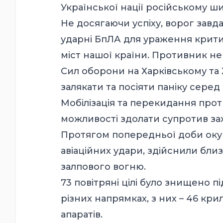
Української нації російському
Не досягаючи успіху, ворог завд
ударні БпЛА для ураження крити
міст нашої країни. Противник н
Сил оборони на Харківському та
залякати та посіяти паніку серед
Мобілізація та перекидання про
можливості здолати супротив зах
Протягом попередньої доби окуп
авіаційних удари, здійснили бли
залпового вогню.
73 повітряні цілі було знищено 
різних напрямках, з них – 46 кри
апаратів.