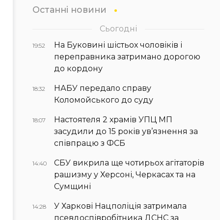
Останні новини
Сьогодні
На Буковині шістьох чоловіків і
19:52
переправника затримано дорогою
до кордону
НАБУ передало справу
18:32
Коломойського до суду
Настоятеля 2 храмів УПЦ МП
18:07
засудили до 15 років ув’язнення за
співпрацю з ФСБ
СБУ викрила ще чотирьох агітаторів
14:40
рашизму у Херсоні, Черкасах та на
Сумщині
У Харкові Нацполіція затримала
14:28
псевдоспівробітника ДСНС за