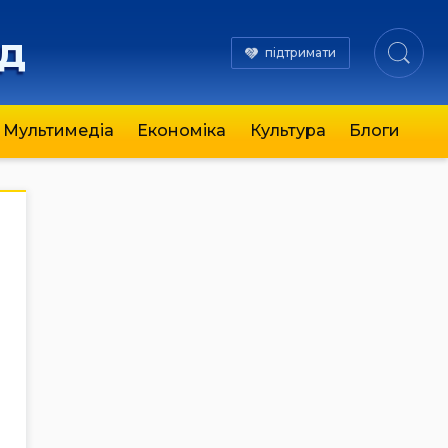
яд
підтримати
Мультимедіа
Економіка
Культура
Блоги