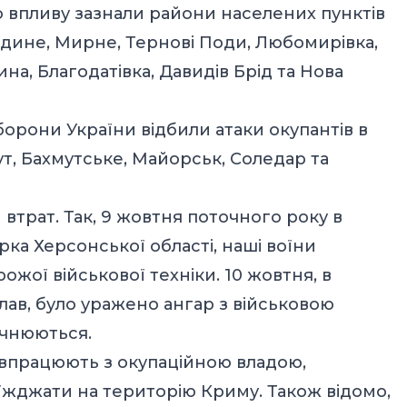
го впливу зазнали райони населених пунктів
вдине, Мирне, Тернові Поди, Любомирівка,
на, Благодатівка, Давидів Брід та Нова
борони України відбили атаки окупантів в
т, Бахмутське, Майорськ, Соледар та
трат. Так, 9 жовтня поточного року в
рка Херсонської області, наші воїни
жої військової техніки. 10 жовтня, в
ав, було уражено ангар з військовою
очнюються.
півпрацюють з окупаційною владою,
жджати на територію Криму. Також відомо,