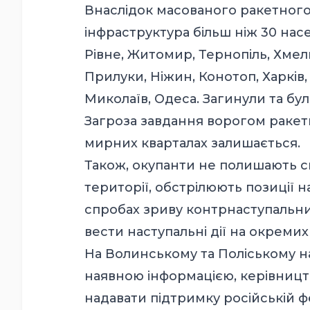
Внаслідок масованого ракетного
інфраструктура більш ніж 30 насел
Рівне, Житомир, Тернопіль, Хмел
Прилуки, Ніжин, Конотоп, Харків,
Миколаїв, Одеса. Загинули та бу
Загроза завдання ворогом ракетн
мирних кварталах залишається.
Також, окупанти не полишають с
території, обстрілюють позиції 
спробах зриву контрнаступальних
вести наступальні дії на окремих
На Волинському та Поліському на
наявною інформацією, керівницт
надавати підтримку російській фе