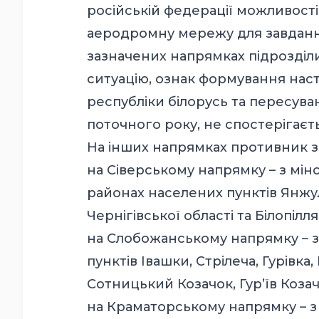
російській федерації можливості
аеродромну мережу для завдання 
зазначених напрямках підрозді
ситуацію, ознак формування наст
республіки білорусь та пересуван
поточного року, не спостерігаєт
На інших напрямках противник з
на Сіверському напрямку – з міно
районах населених пунктів Янжу
Чернігівської області та Білопілл
на Слобожанському напрямку – з 
пунктів Івашки, Стрілеча, Гурівка
Сотницький Козачок, Гур’їв Козачо
на Краматорському напрямку – з т