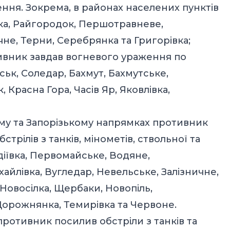
кнення. Зокрема, в районах населених пунктів
івка, Райгородок, Першотравневе,
ічне, Терни, Серебрянка та Григорівка;
ивник завдав вогневого ураження по
ськ, Соледар, Бахмут, Бахмутське,
Красна Гора, Часів Яр, Яковлівка,
ому та Запорізькому напрямках противник
трілів з танків, мінометів, ствольної та
діївка, Первомайське, Водяне,
айлівка, Вугледар, Невельське, Залізничне,
, Новосілка, Щербаки, Новопіль,
Дорожнянка, Темирівка та Червоне.
ротивник посилив обстріли з танків та