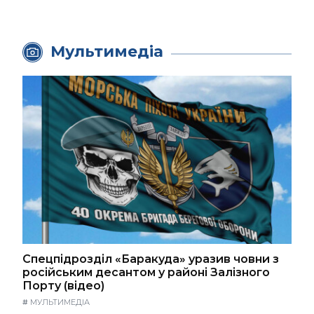
Мультимедіа
Спецпідрозділ «Баракуда» уразив човни з
російським десантом у районі Залізного
Порту (відео)
#
МУЛЬТИМЕДІА