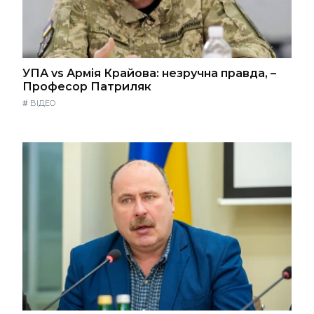
УПА vs Армія Крайова: незручна правда, –
Професор Патриляк
#
ВІДЕО