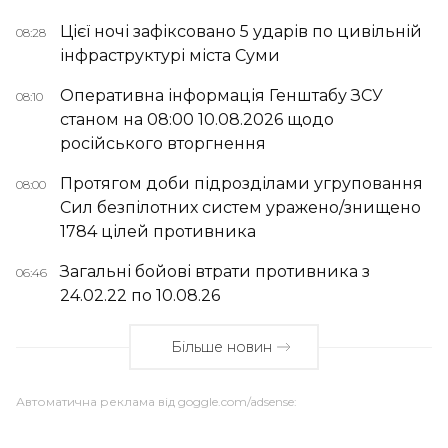
Цієї ночі зафіксовано 5 ударів по цивільній
08:28
інфраструктурі міста Суми
Оперативна інформація Генштабу ЗСУ
08:10
станом на 08:00 10.08.2026 щодо
російського вторгнення
Протягом доби підрозділами угруповання
08:00
Сил безпілотних систем уражено/знищено
1784 цілей противника
Загальні бойові втрати противника з
06:46
24.02.22 по 10.08.26
Більше новин
Автоматична реклама від goggle.com/adsense: