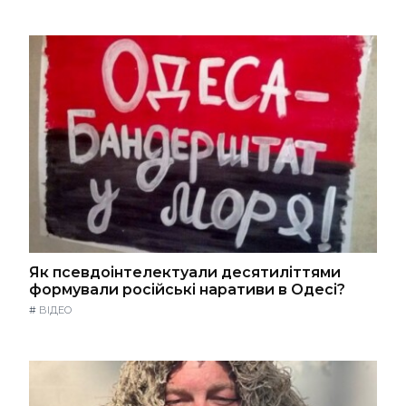
Як псевдоінтелектуали десятиліттями
формували російські наративи в Одесі?
#
ВІДЕО