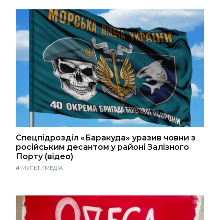
Спецпідрозділ «Баракуда» уразив човни з
російським десантом у районі Залізного
Порту (відео)
#
МУЛЬТИМЕДІА