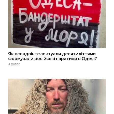
Як псевдоінтелектуали десятиліттями
формували російські наративи в Одесі?
#
ВІДЕО