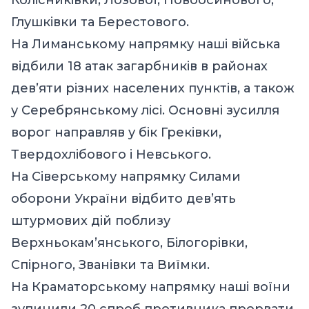
Глушківки та Берестового.
На Лиманському напрямку наші війська
відбили 18 атак загарбників в районах
дев’яти різних населених пунктів, а також
у Серебрянському лісі. Основні зусилля
ворог направляв у бік Греківки,
Твердохлібового і Невського.
На Сіверському напрямку Силами
оборони України відбито дев’ять
штурмових дій поблизу
Верхньокам’янського, Білогорівки,
Спірного, Званівки та Виїмки.
На Краматорському напрямку наші воїни
зупинили 20 спроб противника прорвати