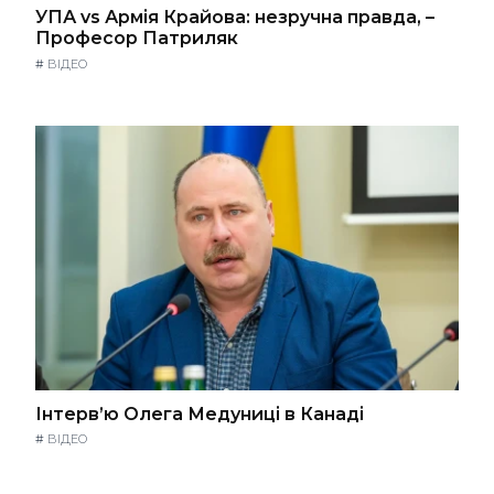
УПА vs Армія Крайова: незручна правда, –
Професор Патриляк
#
ВІДЕО
Інтерв’ю Олега Медуниці в Канаді
#
ВІДЕО