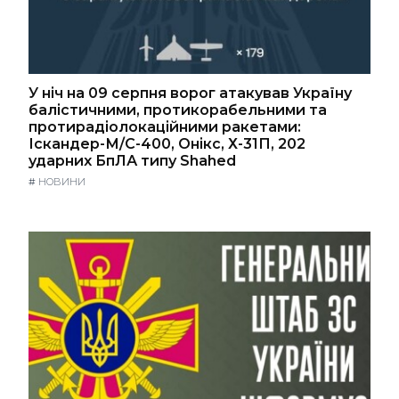
У ніч на 09 серпня ворог атакував Україну
балістичними, протикорабельними та
протирадіолокаційними ракетами:
Іскандер-М/С-400, Онікс, Х-31П, 202
ударних БпЛА типу Shahed
#
НОВИНИ