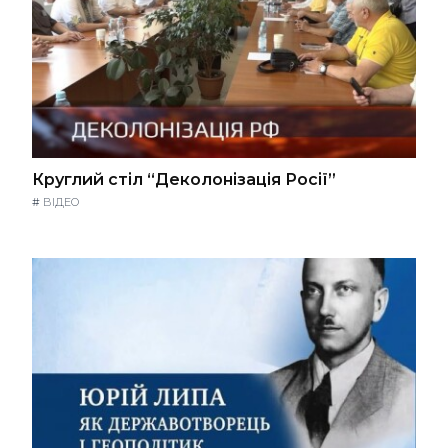
Круглий стіл “Деколонізація Росії”
#
ВІДЕО