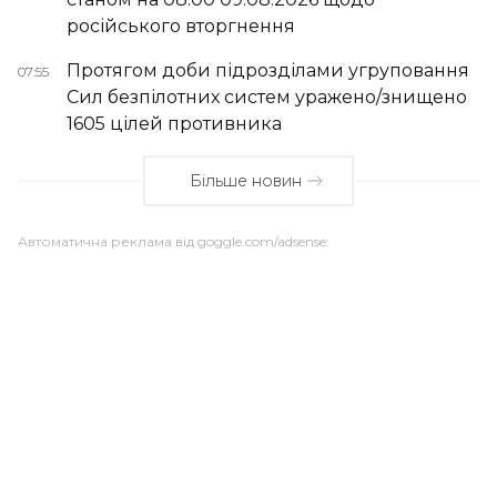
російського вторгнення
Протягом доби підрозділами угруповання
07:55
Сил безпілотних систем уражено/знищено
1605 цілей противника
Більше новин
Автоматична реклама від goggle.com/adsense: