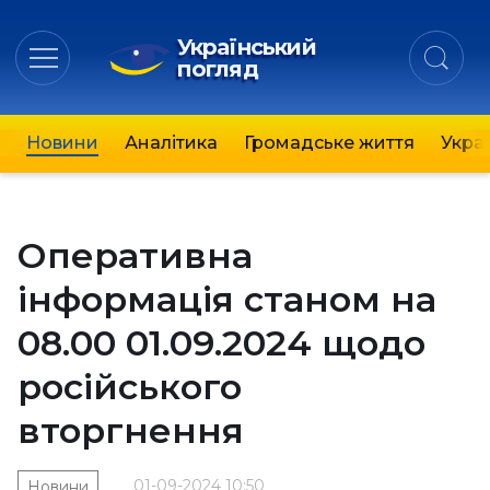
Український
погляд
Новини
Аналітика
Громадське життя
Украї
Оперативна
інформація станом на
08.00 01.09.2024 щодо
російського
вторгнення
01-09-2024 10:50
Новини