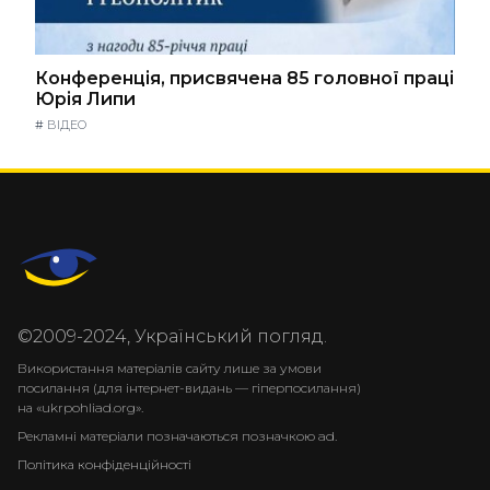
Конференція, присвячена 85 головної праці
Юрія Липи
#
ВІДЕО
©2009-2024, Український погляд.
Використання матеріалів сайту лише за умови
посилання (для інтернет-видань — гіперпосилання)
на «ukrpohliad.org».
Рекламні матеріали позначаються позначкою ad.
Політика конфіденційності