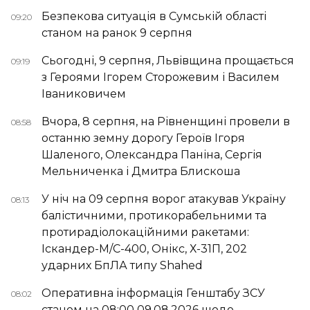
Безпекова ситуація в Сумській області
09:20
станом на ранок 9 серпня
Сьогодні, 9 серпня, Львівщина прощається
09:19
з Героями Ігорем Сторожевим і Василем
Іваниковичем
Вчора, 8 серпня, на Рівненщині провели в
08:58
останню земну дорогу Героїв Ігоря
Шаленого, Олександра Паніна, Сергія
Мельниченка і Дмитра Блискоша
У ніч на 09 серпня ворог атакував Україну
08:13
балістичними, протикорабельними та
протирадіолокаційними ракетами:
Іскандер-М/С-400, Онікс, Х-31П, 202
ударних БпЛА типу Shahed
Оперативна інформація Генштабу ЗСУ
08:02
станом на 08:00 09.08.2026 щодо