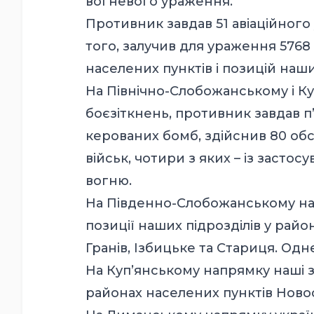
вогневого ураження.
Противник завдав 51 авіаційного 
того, залучив для ураження 5768 
населених пунктів і позицій наши
На Північно-Слобожанському і К
боєзіткнень, противник завдав п’
керованих бомб, здійснив 80 обс
військ, чотири з яких – із заст
вогню.
На Південно-Слобожанському на
позиції наших підрозділів у райо
Гранів, Ізбицьке та Стариця. Одн
На Куп’янському напрямку наші 
районах населених пунктів Ново