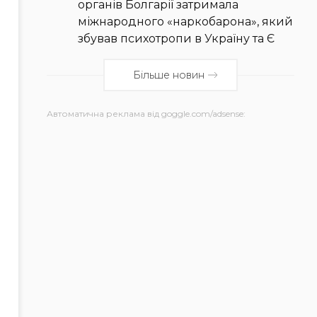
органів Болгарії затримала
міжнародного «наркобарона», який
збував психотропи в Україну та Є
Більше новин
Автоматична реклама від goggle.com/adsense: