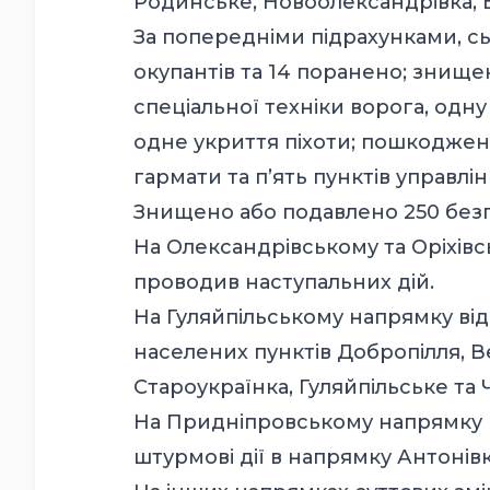
Родинське, Новоолександрівка, Б
За попередніми підрахунками, сь
окупантів та 14 поранено; знище
спеціальної техніки ворога, одн
одне укриття піхоти; пошкоджено
гармати та п’ять пунктів управл
Знищено або подавлено 250 безпі
На Олександрівському та Оріхів
проводив наступальних дій.
На Гуляйпільському напрямку від
населених пунктів Добропілля, Ве
Староукраїнка, Гуляйпільське та 
На Придніпровському напрямку н
штурмові дії в напрямку Антонівк