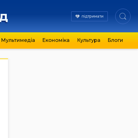
яд
підтримати
Мультимедіа
Економіка
Культура
Блоги