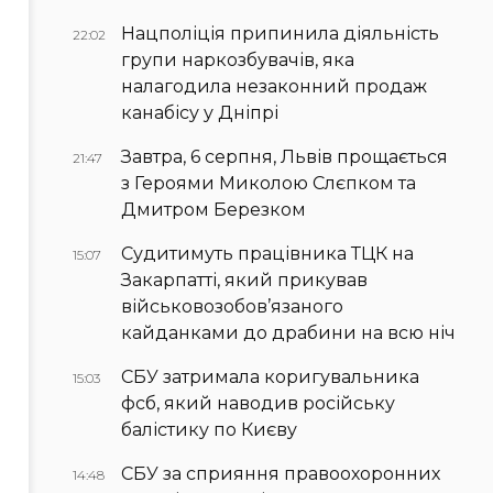
Нацполіція припинила діяльність
22:02
групи наркозбувачів, яка
налагодила незаконний продаж
канабісу у Дніпрі
Завтра, 6 серпня, Львів прощається
21:47
з Героями Миколою Слєпком та
Дмитром Березком
Судитимуть працівника ТЦК на
15:07
Закарпатті, який прикував
військовозобов’язаного
кайданками до драбини на всю ніч
СБУ затримала коригувальника
15:03
фсб, який наводив російську
балістику по Києву
СБУ за сприяння правоохоронних
14:48