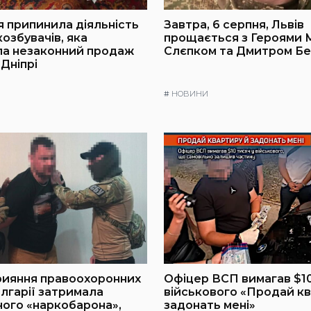
я припинила діяльність
Завтра, 6 серпня, Львів
озбувачів, яка
прощається з Героями
ла незаконний продаж
Слєпком та Дмитром Б
 Дніпрі
#
НОВИНИ
рияння правоохоронних
Офіцер ВСП вимагав $10
олгарії затримала
військового «Продай кв
ого «наркобарона»,
задонать мені»