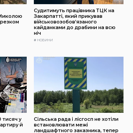
Судитимуть працівника ТЦК на
 Миколою
Закарпатті, який прикував
ерезком
військовозобов’язаного
кайданками до драбини на всю
ніч
#
НОВИНИ
 тисяч у
Сільська рада і лісгосп не хотіли
артиру й
встановлювати межі
ландшафтного заказника, тепер