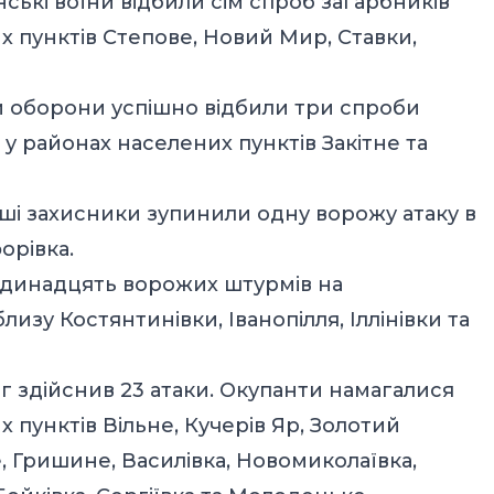
ькі воїни відбили сім спроб загарбників
 пунктів Степове, Новий Мир, Ставки,
и оборони успішно відбили три спроби
у районах населених пунктів Закітне та
і захисники зупинили одну ворожу атаку в
орівка.
одинадцять ворожих штурмів на
зу Костянтинівки, Іванопілля, Іллінівки та
 здійснив 23 атаки. Окупанти намагалися
 пунктів Вільне, Кучерів Яр, Золотий
, Гришине, Василівка, Новомиколаївка,