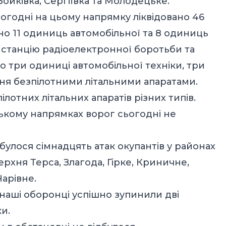
ойківка, Сергіївка та Молодецьке.
огодні на цьому напрямку ліквідовано 46
но 11 одиниць автомобільної та 8 одиниць
у станцію радіоелектронної боротьби та
 три одиниці автомобільної техніки, три
іння безпілотними літальними апаратами.
лотних літальних апаратів різних типів.
ському напрямках ворог сьогодні не
булося сімнадцять атак окупантів у районах
рхня Терса, Злагода, Гірке, Криничне,
Чарівне.
аші оборонці успішно зупинили дві
и.