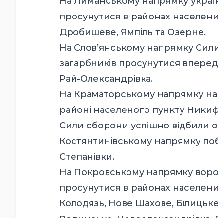
На Лиманському напрямку українс
просунутися в районах населених
Дробишеве, Ямпіль та Озерне.
На Слов’янському напрямку Сил
загарбників просунутися вперед 
Рай-Олександрівка.
На Краматорському напрямку наш
районі населеного пункту Никиф
Сили оборони успішно відбили 
Костянтинівському напрямку побли
Степанівки.
На Покровському напрямку ворог
просунутися в районах населених
Колодязь, Нове Шахове, Білицьке