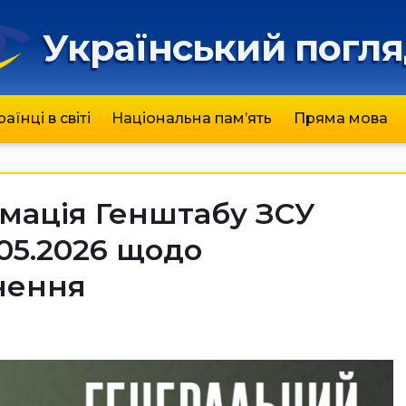
Український погл
раїнці в світі
Національна пам’ять
Пряма мова
мація Генштабу ЗСУ
.05.2026 щодо
нення