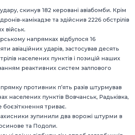
удару, скинув 182 керовані авіабомби. Крім
дронів-камікадзе та здійснив 2226 обстрілів
х військ.
урському напрямках відбулося 16
яти авіаційних ударів, застосував десять
трілів населених пунктів і позицій наших
осуванням реактивних систем залпового
прямку противник п’ять разів штурмував
нах населених пунктів Вовчанськ, Радьківка,
е боєзіткнення триває.
захисники зупинили два ворожі штурми в
осинове та Подоли.