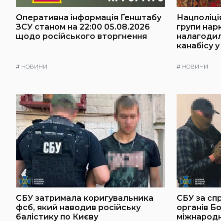
Оперативна інформація Генштабу
Нацполіці
ЗСУ станом на 22:00 05.08.2026
групи нарк
щодо російського вторгнення
налагоди
канабісу у
#
НОВИНИ
#
НОВИНИ
СБУ затримала коригувальника
СБУ за сп
фсб, який наводив російську
органів Б
балістику по Києву
міжнародн