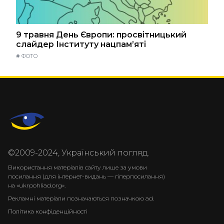
9 травня День Європи: просвітницький
слайдер Інституту нацпам’яті
#
ФОТО
©2009-2024, Український погляд.
Використання матеріалів сайту лише за умови
посилання (для інтернет-видань — гіперпосилання)
на «ukrpohliad.org».
Рекламні матеріали позначаються позначкою ad.
Політика конфіденційності