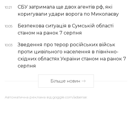
СБУ затримала ще двох агентів рф, які
10:21
коригували удари ворога по Миколаєву
Безпекова ситуація в Сумській області
10:05
станом на ранок 7 серпня
Зведення про терор російських військ
10:03
проти цивільного населення в північно-
східних областях України станом на ранок 7
серпня
Більше новин
Автоматична реклама від goggle.com/adsense: