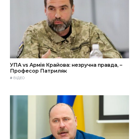
УПА vs Армія Крайова: незручна правда, –
Професор Патриляк
#
ВІДЕО