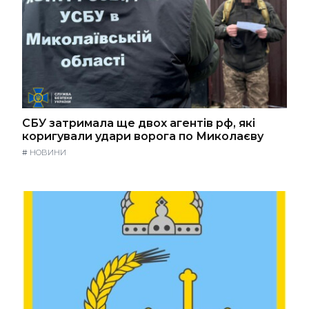
СБУ затримала ще двох агентів рф, які
коригували удари ворога по Миколаєву
#
НОВИНИ