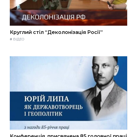
Круглий стіл “Деколонізація Росії”
#
ВІДЕО
Конференція, присвячена 85 головної праці