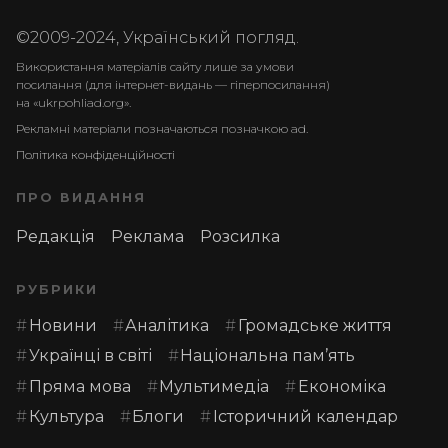
©2009-2024, Український погляд.
Використання матеріалів сайту лише за умови
посилання (для інтернет-видань — гіперпосилання)
на «ukrpohliad.org».
Рекламні матеріали позначаються позначкою ad.
Політика конфіденційності
ПРО ВИДАННЯ
Редакція
Реклама
Розсилка
РУБРИКИ
Новини
Аналітика
Громадське життя
Українці в світі
Національна пам’ять
Пряма мова
Мультимедіа
Економіка
Культура
Блоги
Історичний календар