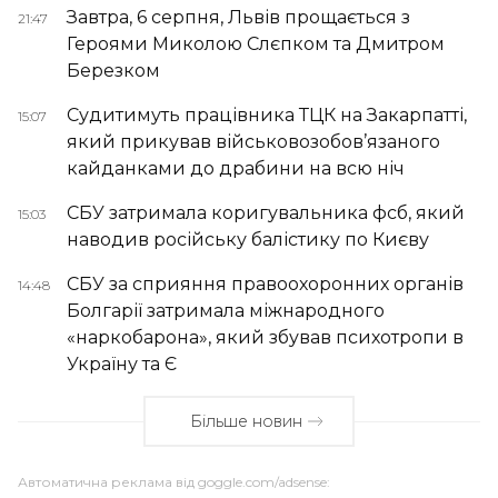
Завтра, 6 серпня, Львів прощається з
21:47
Героями Миколою Слєпком та Дмитром
Березком
Судитимуть працівника ТЦК на Закарпатті,
15:07
який прикував військовозобов’язаного
кайданками до драбини на всю ніч
СБУ затримала коригувальника фсб, який
15:03
наводив російську балістику по Києву
СБУ за сприяння правоохоронних органів
14:48
Болгарії затримала міжнародного
«наркобарона», який збував психотропи в
Україну та Є
Більше новин
Автоматична реклама від goggle.com/adsense: