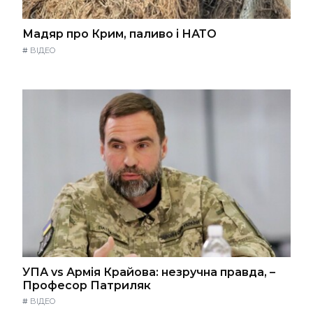
Мадяр про Крим, паливо і НАТО
#
ВІДЕО
УПА vs Армія Крайова: незручна правда, –
Професор Патриляк
#
ВІДЕО