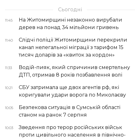
Сьогодні
На Житомирщині незаконно вирубали
11:45
дерев на понад 34 мільйони гривень
Слідчі поліції Житомирщини перекрили
11:40
канал нелегальної міграції з тарифом 15
тисяч доларів за «квиток за кордон»
Водій-пияк, який спричинив смертельну
11:33
ДТП, отримав 8 років позбавлення волі
СБУ затримала ще двох агентів рф, які
10:21
коригували удари ворога по Миколаєву
Безпекова ситуація в Сумській області
10:05
станом на ранок 7 серпня
Зведення про терор російських військ
10:03
проти цивільного населення в північно-