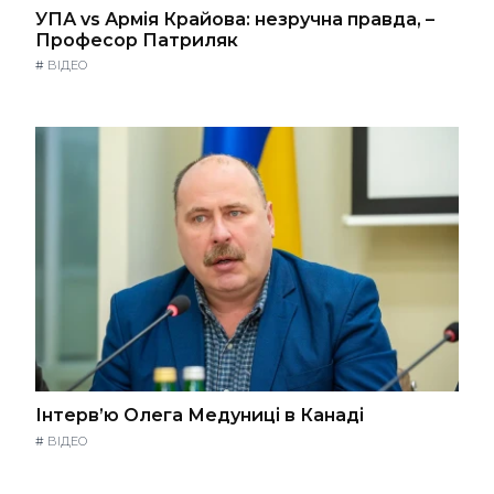
УПА vs Армія Крайова: незручна правда, –
Професор Патриляк
#
ВІДЕО
Інтерв’ю Олега Медуниці в Канаді
#
ВІДЕО