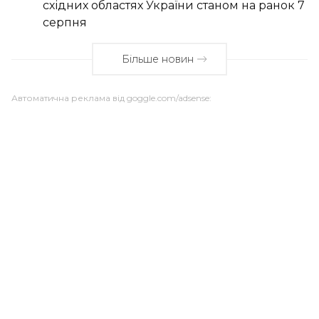
східних областях України станом на ранок 7
серпня
Більше новин
Автоматична реклама від goggle.com/adsense: