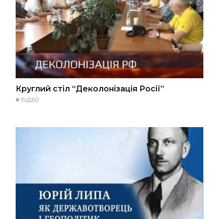
Круглий стіл “Деколонізація Росії”
#
ВІДЕО