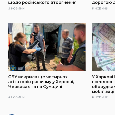
щодо російського вторгнення
дорогою 
#
НОВИНИ
#
НОВИНИ
СБУ викрила ще чотирьох
У Харкові
агітаторів рашизму у Херсоні,
псевдоспі
Черкасах та на Сумщині
оборудкам
мобілізаці
#
НОВИНИ
#
НОВИНИ