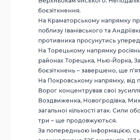
Верхньокам’янського. Неподалік 
боєзіткнення.
На Краматорському напрямку про
поблизу Іванівського та Андріїв
противника просунутись уперед
На Торецькому напрямку росіяни 2
районах Торецька, Нью-Йорка, Зал
боєзіткнень – завершено, ще п’ят
На Покровському напрямку, від п
Ворог концентрував свої зусилл
Воздвиженка, Новогродівка, Миха
загальної кількості атак. Сили 
три – ще продовжуються.
За попередньою інформацією, с