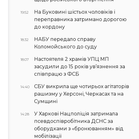
На Буковині шістьох чоловіків і
19:52
переправника затримано дорогою
до кордону
НАБУ передало справу
18:32
Коломойського до суду
Настоятеля 2 храмів УПЦ МП
18:07
засудили до 15 років ув’язнення за
співпрацю з ФСБ
СБУ викрила ще чотирьох агітаторів
14:40
рашизму у Херсоні, Черкасах та на
Сумщині
У Харкові Нацполіція затримала
14:28
псевдоспівробітника ДСНС за
оборудками з «бронюванням» від
мобілізації