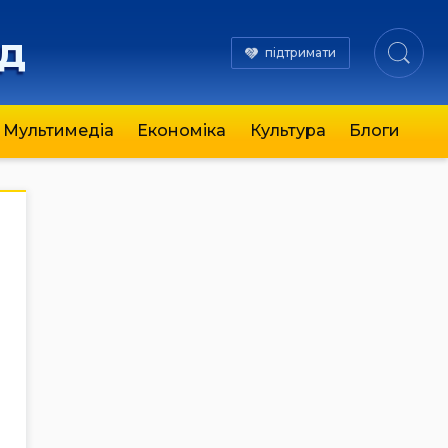
яд
підтримати
Мультимедіа
Економіка
Культура
Блоги