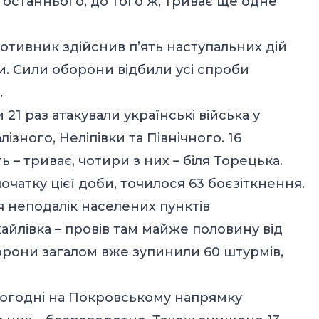
останнього, до того ж, триває ще одне
тивник здійснив п’ять наступальних дій
ки. Сили оборони відбили усі спроби
.
1 раз атакували українські війська у
ізного, Неліпівки та Північного. 16
ь – триває, чотири з них – біля Торецька.
очатку цієї доби, точилося 63 боєзіткнення.
я неподалік населених пунктів
йлівка – провів там майже половину від
оборони загалом вже зупинили 60 штурмів,
ьогодні на Покровському напрямку