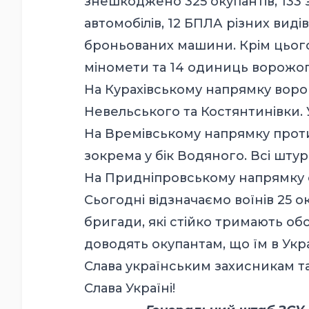
знешкоджено 325 окупантів, 133 
автомобілів, 12 БПЛА різних видів
броньованих машини. Крім цього
міномети та 14 одиниць ворожог
На Курахівському напрямку ворог 
Невельського та Костянтинівки. У
На Времівському напрямку проти
зокрема у бік Водяного. Всі штур
На Придніпровському напрямку од
Сьогодні відзначаємо воїнів 25 
бригади, які стійко тримають о
доводять окупантам, що їм в Укра
Слава українським захисникам т
Слава Україні!