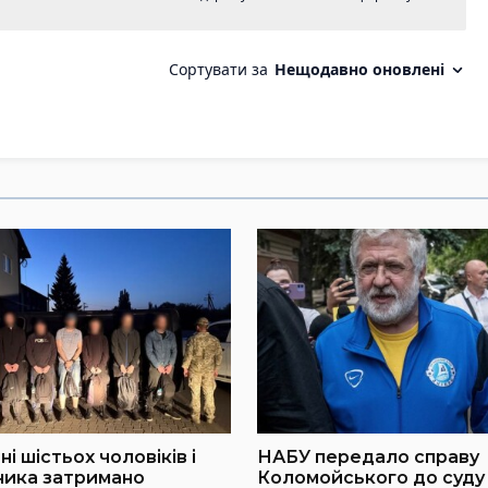
і шістьох чоловіків і
НАБУ передало справу
ника затримано
Коломойського до суду