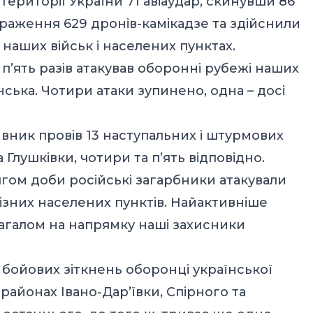
території України 71 авіаудар, скинувши 86
 ураження 629 дронів-камікадзе та здійснили
 наших військ і населених пунктах.
п’ять разів атакував оборонні рубежі наших
нська. Чотири атаки зупинено, одна – досі
вник провів 13 наступальних і штурмових
а Глушківки, чотири та п’ять відповідно.
ом доби російські загарбники атакували
різних населених пунктів. Найактивніше
 Загалом на напрямку наші захисники
 бойових зіткнень оборонці української
районах Івано-Дар’ївки, Спірного та