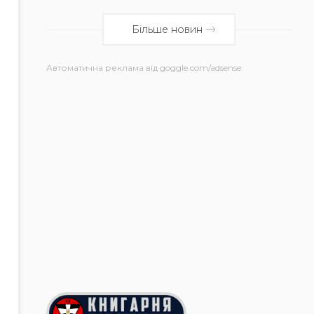
Більше новин
Автоматична реклама від goggle.com/adsense: