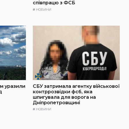
співпрацю з ФСБ
#
НОВИНИ
ем уразили
СБУ затримала агентку військової
д
контррозвідки фсб, яка
шпигувала для ворога на
Дніпропетровщині
#
НОВИНИ