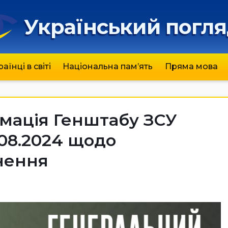
Український погл
раїнці в світі
Національна пам’ять
Пряма мова
мація Генштабу ЗСУ
.08.2024 щодо
нення