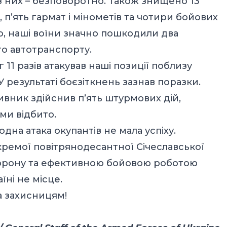
з них – безповоротно. Також знищено 13
, п’ять гармат і мінометів та чотири бойових
, наші воїни значно пошкодили два
о автотранспорту.
11 разів атакував наші позиції поблизу
 результаті боєзіткнень зазнав поразки.
вник здійснив п’ять штурмових дій,
ми відбито.
на атака окупантів не мала успіху.
окремої повітрянодесантної Січеславської
борону та ефективною бойовою роботою
їні не місце.
а захисницям!