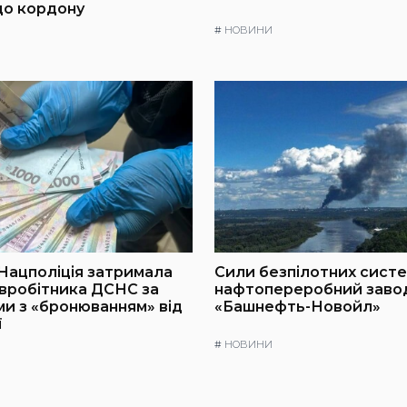
до кордону
#
НОВИНИ
 Нацполіція затримала
Сили безпілотних сист
вробітника ДСНС за
нафтопереробний заво
и з «бронюванням» від
«Башнефть-Новойл»
ї
#
НОВИНИ