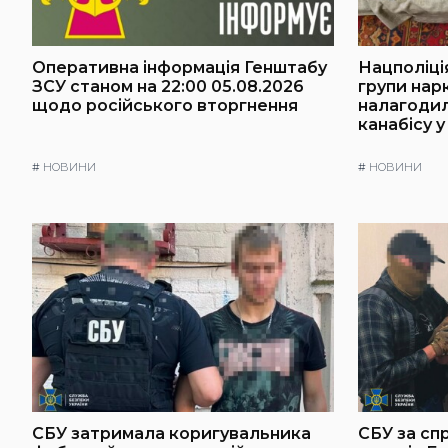
Оперативна інформація Генштабу
Нацполіці
ЗСУ станом на 22:00 05.08.2026
групи нарк
щодо російського вторгнення
налагоди
канабісу у
#
НОВИНИ
#
НОВИНИ
СБУ затримала коригувальника
СБУ за сп