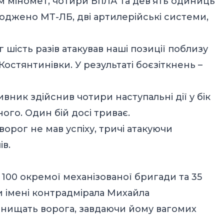
мм міномет, чотири БпЛА та дев’ять одиниць
оджено МТ-ЛБ, дві артилерійські системи,
шість разів атакував наші позиції поблизу
Костянтинівки. У результаті боєзіткнень –
ник здійснив чотири наступальні дії у бік
ого. Один бій досі триває.
рог не мав успіху, тричі атакуючи
ів.
 100 окремої механізованої бригади та 35
и імені контрадмірала Михайла
 нищать ворога, завдаючи йому вагомих