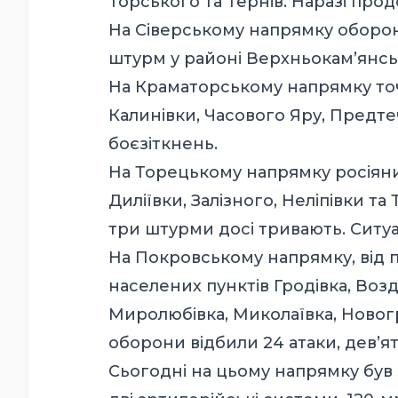
Торського та Тернів. Наразі прод
На Сіверському напрямку оборон
штурм у районі Верхньокам’янсь
На Краматорському напрямку точ
Калинівки, Часового Яру, Предтеч
боєзіткнень.
На Торецькому напрямку росіяни 1
Диліївки, Залізного, Неліпівки т
три штурми досі тривають. Ситуа
На Покровському напрямку, від по
населених пунктів Гродівка, Воз
Миролюбівка, Миколаївка, Новогр
оборони відбили 24 атаки, дев’я
Сьогодні на цьому напрямку був