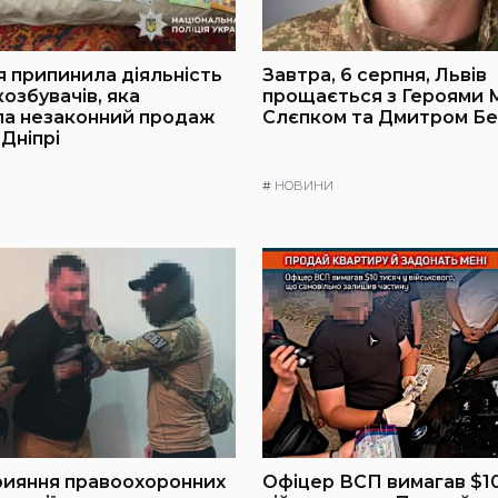
я припинила діяльність
Завтра, 6 серпня, Львів
озбувачів, яка
прощається з Героями
ла незаконний продаж
Слєпком та Дмитром Б
 Дніпрі
#
НОВИНИ
рияння правоохоронних
Офіцер ВСП вимагав $10