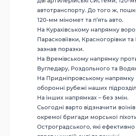
дві артилерійські системи, 120-
автотранспорту. До того ж, пошк
120-мм міномет та п’ять авто.
На Курахівському напрямку ворог 
Парасковіївки, Красногорівки та 
зазнав поразки.
На Времівському напрямку против
Вугледару, Роздольного та Водян
На Придніпровському напрямку во
оборонні рубежі наших підрозділ
На інших напрямках – без змін.
Сьогодні варто відзначити воїнів
окремої бригади морської піхот
Остроградського, які ефективно