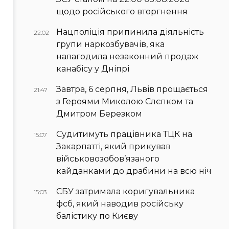
щодо російського вторгнення
Нацполіція припинила діяльність
22:02
групи наркозбувачів, яка
налагодила незаконний продаж
канабісу у Дніпрі
Завтра, 6 серпня, Львів прощається
21:47
з Героями Миколою Слєпком та
Дмитром Березком
Судитимуть працівника ТЦК на
15:07
Закарпатті, який прикував
військовозобов’язаного
кайданками до драбини на всю ніч
СБУ затримала коригувальника
15:03
фсб, який наводив російську
балістику по Києву