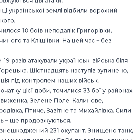
овжуються дві атаки.
ці української землі відбили ворожий
кого.
илося 10 боїв неподалік Григорівки,
иного та Кліщіївки. На цей час – без
9 разів атакували українські війська біля
а Торецька. Шістнадцять наступів зупинено,
ція під контролем наших військ.
чатку цієї доби, точилися 33 бої у районах
движенка, Зелене Поле, Калинове,
одівка, Птиче, Завітне та Михайлівка. Сили
ть – ще продовжуються.
 знешкоджений 231 окупант. Знищено танк,