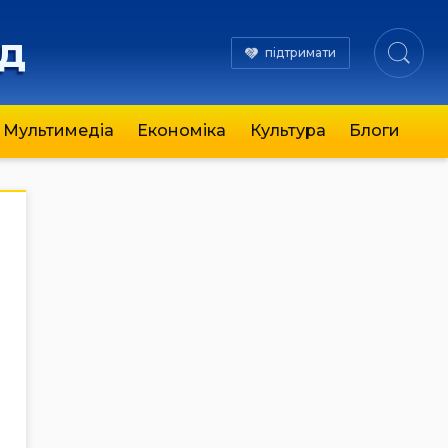
яд
підтримати
Мультимедіа
Економіка
Культура
Блоги