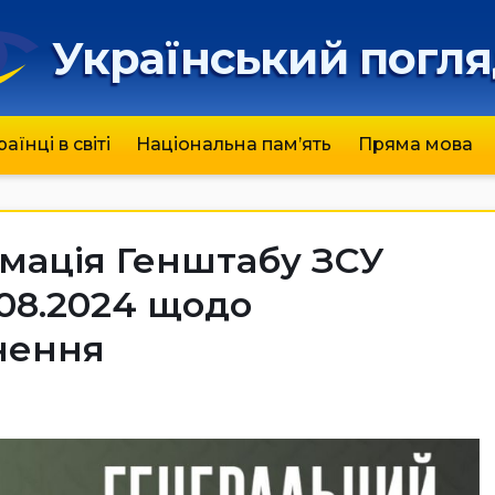
Український погл
раїнці в світі
Національна пам’ять
Пряма мова
мація Генштабу ЗСУ
.08.2024 щодо
нення