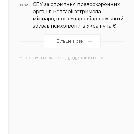
СБУ за сприяння правоохоронних
14:48
органів Болгарії затримала
міжнародного «наркобарона», який
збував психотропи в Україну та Є
Більше новин
Автоматична реклама від goggle.com/adsense: