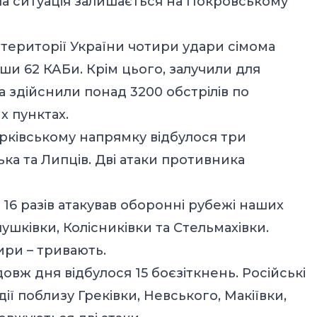
а ситуація залишається на Покровському
 території України чотири удари сімома
вши 62 КАБи. Крім цього, залучили для
а здійснили понад 3200 обстрілів по
х пунктах.
арківському напрямку відбулося три
ка та Липців. Дві атаки противника
16 разів атакував оборонні рубежі наших
Глушківки, Колісниківки та Стельмахівки.
ири – тривають.
вж дня відбулося 15 боєзіткнень. Російські
ї поблизу Греківки, Невського, Макіївки,