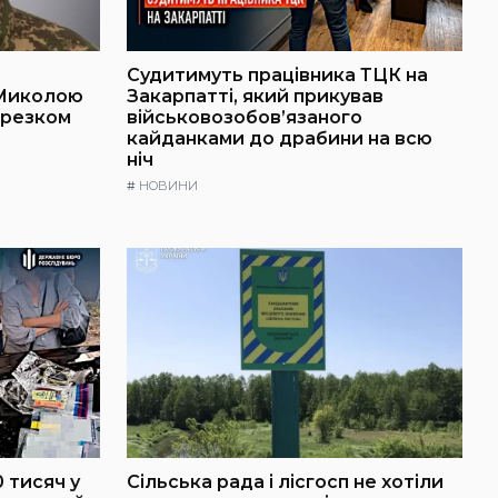
Судитимуть працівника ТЦК на
 Миколою
Закарпатті, який прикував
ерезком
військовозобов’язаного
кайданками до драбини на всю
ніч
#
НОВИНИ
 тисяч у
Сільська рада і лісгосп не хотіли