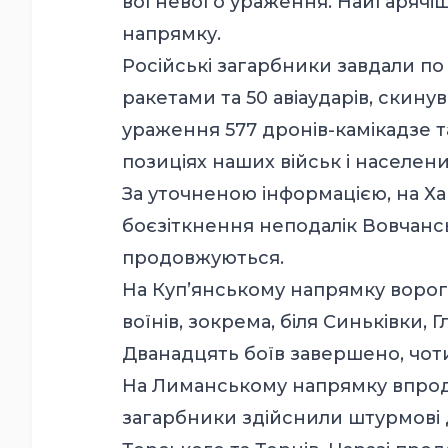
вогневого ураження. Найгарячіш
напрямку.
Російські загарбники завдали по
ракетами та 50 авіаударів, скину
ураження 577 дронів-камікадзе т
позиціях наших військ і населени
За уточненою інформацією, на Х
боєзіткнення неподалік Вовчансь
продовжуються.
На Куп’янському напрямку ворог 
воїнів, зокрема, біля Синьківки, 
Дванадцять боїв завершено, чот
На Лиманському напрямку впродо
загарбники здійснили штурмові ді