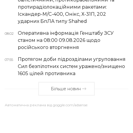
протирадіолокаційними ракетами:
Іскандер-М/С-400, Онікс, Х-31П, 202
ударних БпЛА типу Shahed
Оперативна інформація Генштабу ЗСУ
08:02
станом на 08:00 09.08.2026 щодо
російського вторгнення
Протягом доби підрозділами угруповання
07:55
Сил безпілотних систем уражено/знищено
1605 цілей противника
Більше новин
Автоматична реклама від goggle.com/adsense: