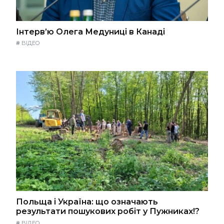
Інтерв’ю Олега Медуниці в Канаді
#
ВІДЕО
Польща і Україна: що означають
результати пошукових робіт у Пужниках!?
#
ВІДЕО