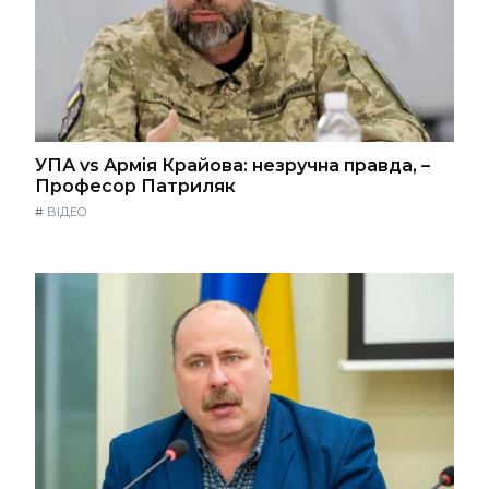
УПА vs Армія Крайова: незручна правда, –
Професор Патриляк
#
ВІДЕО