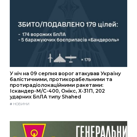
У ніч на 09 серпня ворог атакував Україну
балістичними, протикорабельними та
протирадіолокаційними ракетами:
Іскандер-М/С-400, Онікс, Х-31П, 202
ударних БпЛА типу Shahed
#
НОВИНИ