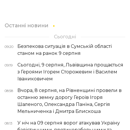
Останні новини
Сьогодні
Безпекова ситуація в Сумській області
09:20
станом на ранок 9 серпня
Сьогодні, 9 серпня, Львівщина прощається
09:19
з Героями Ігорем Сторожевим і Василем
Іваниковичем
Вчора, 8 серпня, на Рівненщині провели в
08:58
останню земну дорогу Героїв Ігоря
Шаленого, Олександра Паніна, Сергія
Мельниченка і Дмитра Блискоша
У ніч на 09 серпня ворог атакував Україну
08:13
балістичними, протикорабельними та