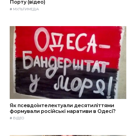
Порту (відео)
#
МУЛЬТИМЕДІА
Як псевдоінтелектуали десятиліттями
формували російські наративи в Одесі?
#
ВІДЕО