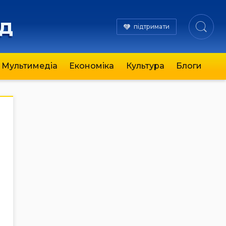
яд
підтримати
Мультимедіа
Економіка
Культура
Блоги