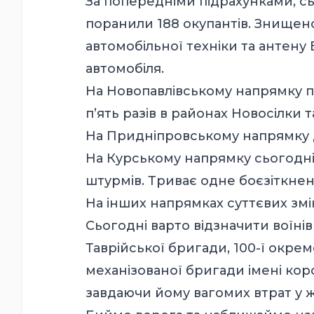
За попередніми підрахунками, сьо
поранили 188 окупантів. Знищено
автомобільної техніки та антен
автомобіля.
На Новопавлівському напрямку п
п’ять разів в районах Новосілки 
На Придніпровському напрямку 
На Курському напрямку сьогодні
штурмів. Триває одне боєзіткнен
На інших напрямках суттєвих змін
Сьогодні варто відзначити воїні
Таврійської бригади, 100-ї окрем
механізованої бригади імені кор
завдаючи йому вагомих втрат у жи