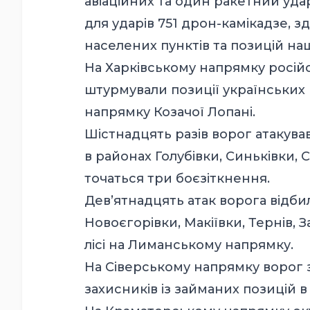
авіаційних та один ракетний удар
для ударів 751 дрон-камікадзе, з
населених пунктів та позицій наш
На Харківському напрямку російс
штурмували позиції українських 
напрямку Козачої Лопані.
Шістнадцять разів ворог атакува
в районах Голубівки, Синьківки, 
точаться три боєзіткнення.
Дев’ятнадцять атак ворога відби
Новоєгорівки, Макіївки, Тернів, 
лісі на Лиманському напрямку.
На Сіверському напрямку ворог 
захисників із займаних позицій в