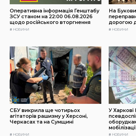
Оперативна інформація Генштабу
На Буковин
ЗСУ станом на 22:00 06.08.2026
переправ
щодо російського вторгнення
дорогою 
#
НОВИНИ
#
НОВИНИ
СБУ викрила ще чотирьох
У Харкові
агітаторів рашизму у Херсоні,
псевдоспі
Черкасах та на Сумщині
оборудкам
мобілізаці
#
НОВИНИ
#
НОВИНИ