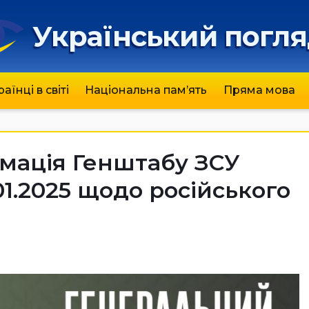
Український погл
раїнці в світі
Національна пам’ять
Пряма мова
мація Генштабу ЗСУ
.01.2025 щодо російського