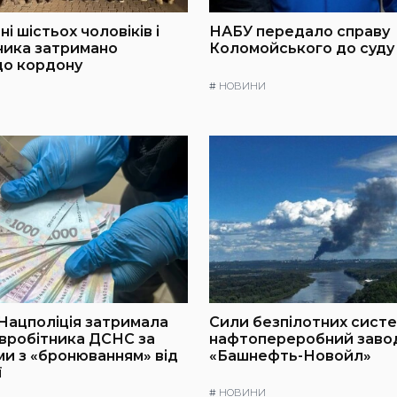
і шістьох чоловіків і
НАБУ передало справу
ника затримано
Коломойського до суду
до кордону
#
НОВИНИ
 Нацполіція затримала
Сили безпілотних сист
вробітника ДСНС за
нафтопереробний заво
и з «бронюванням» від
«Башнефть-Новойл»
ї
#
НОВИНИ