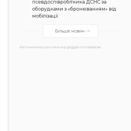
псевдоспівробітника ДСНС за
оборудками з «бронюванням» від
мобілізації
Більше новин
Автоматична реклама від goggle.com/adsense: