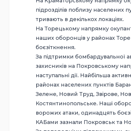
На Краматорському напрямку оку
підрозділів поблизу населених пун
тривають в декількох локаціях.
На Торецькому напрямку окупант
наших оборонців у районах Торе
боєзіткнення.
За підтримки бомбардувальної ав
захисників на Покровському нап
наступальні дії. Найбільша актив
районах населених пунктів Барані
Зелене, Новий Труд, Звірове, Нов
Костянтинопольське. Наші оборо
ворожих атаки, одинадцять боєзі
КАБами зазнали Покровськ та Но