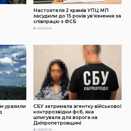
Настоятеля 2 храмів УПЦ МП
засудили до 15 років ув’язнення за
співпрацю з ФСБ
#
НОВИНИ
ем уразили
СБУ затримала агентку військової
д
контррозвідки фсб, яка
шпигувала для ворога на
Дніпропетровщині
#
НОВИНИ