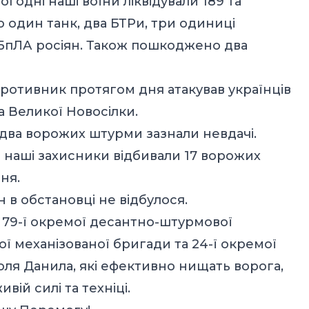
годні наші воїни ліквідували 189 та
 один танк, два БТРи, три одиниці
у БпЛА росіян. Також пошкоджено два
ротивник протягом дня атакував українців
та Великої Новосілки.
два ворожих штурми зазнали невдачі.
 наші захисники відбивали 17 ворожих
ня.
 в обстановці не відбулося.
в 79-ї окремої десантно-штурмової
ої механізованої бригади та 24-ї окремої
оля Данила, які ефективно нищать ворога,
вій силі та техніці.