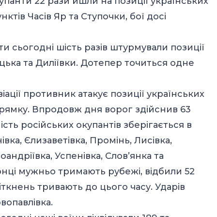
панти 22 рази йшли на позиції українських
ктів Часів Яр та Ступочки, бої досі
и сьогодні шість разів штурмували позиції
цька та Диліївки. Дотепер точиться одне
іації противник атакує позиції українських
рямку. Впродовж дня ворог здійснив 63
ність російських окупантів зберігається в
вка, Єлизаветівка, Промінь, Лисівка,
оандріївка, Успенівка, Слов’янка та
нці мужньо тримають рубежі, відбили 52
ткнень тривають до цього часу. Ударів
вопавлівка.