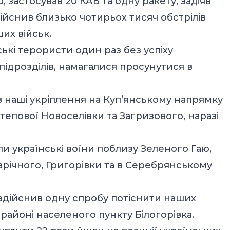
, застосував 20 КАБ та одну ракету, задіяв
дійснив близько чотирьох тисяч обстрілів
их військ.
ькі терористи один раз без успіху
підрозділів, намагалися просунутися в
в наші укріплення на Куп’янському напрямку
Степової Новоселівки та Загризового, наразі
ли українські воїни поблизу Зеленого Гаю,
Зарічного, Григорівки та в Серебрянському
здійснив одну спробу потіснити наших
 районі населеного пункту Білогорівка.