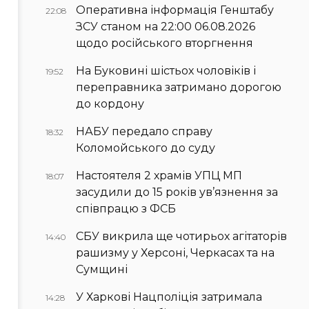
Оперативна інформація Генштабу
22:08
ЗСУ станом на 22:00 06.08.2026
щодо російського вторгнення
На Буковині шістьох чоловіків і
19:52
переправника затримано дорогою
до кордону
НАБУ передало справу
18:32
Коломойського до суду
Настоятеля 2 храмів УПЦ МП
18:07
засудили до 15 років ув’язнення за
співпрацю з ФСБ
СБУ викрила ще чотирьох агітаторів
14:40
рашизму у Херсоні, Черкасах та на
Сумщині
У Харкові Нацполіція затримала
14:28