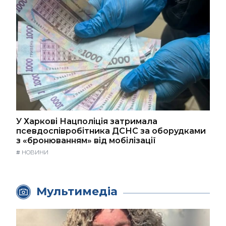
У Харкові Нацполіція затримала
псевдоспівробітника ДСНС за оборудками
з «бронюванням» від мобілізації
#
НОВИНИ
Мультимедіа