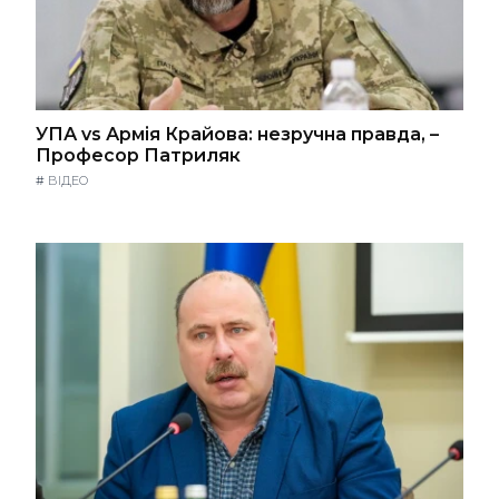
УПА vs Армія Крайова: незручна правда, –
Професор Патриляк
#
ВІДЕО