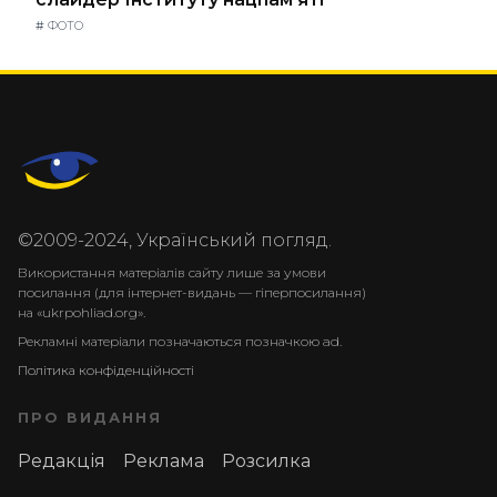
#
ФОТО
©2009-2024, Український погляд.
Використання матеріалів сайту лише за умови
посилання (для інтернет-видань — гіперпосилання)
на «ukrpohliad.org».
Рекламні матеріали позначаються позначкою ad.
Політика конфіденційності
ПРО ВИДАННЯ
Редакція
Реклама
Розсилка