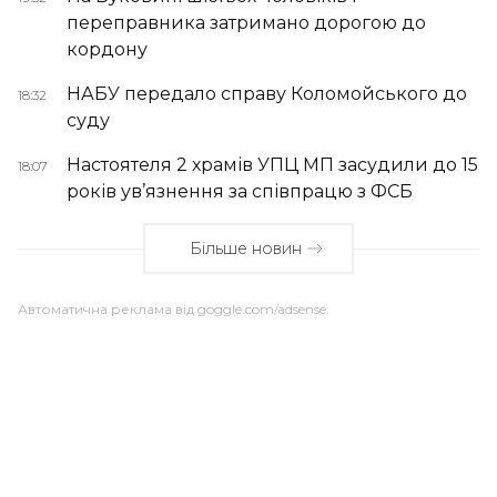
переправника затримано дорогою до
кордону
НАБУ передало справу Коломойського до
18:32
суду
Настоятеля 2 храмів УПЦ МП засудили до 15
18:07
років ув’язнення за співпрацю з ФСБ
Більше новин
Автоматична реклама від goggle.com/adsense: