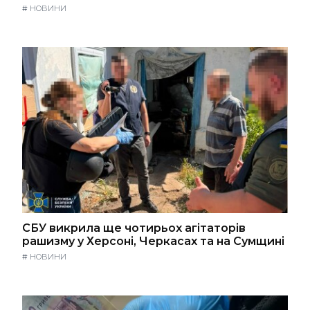
#
НОВИНИ
СБУ викрила ще чотирьох агітаторів
рашизму у Херсоні, Черкасах та на Сумщині
#
НОВИНИ