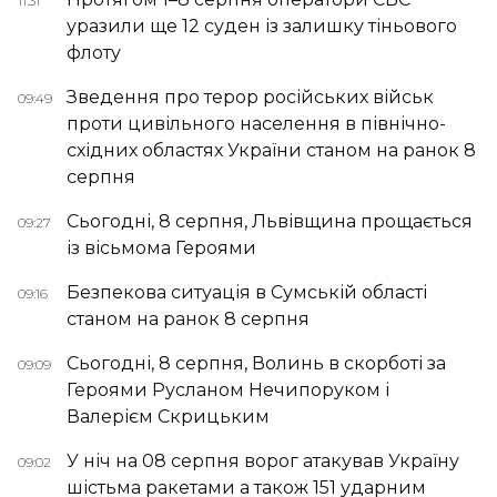
11:31
уразили ще 12 суден із залишку тіньового
флоту
Зведення про терор російських військ
09:49
проти цивільного населення в північно-
східних областях України станом на ранок 8
серпня
Сьогодні, 8 серпня, Львівщина прощається
09:27
із вісьмома Героями
Безпекова ситуація в Сумській області
09:16
станом на ранок 8 серпня
Сьогодні, 8 серпня, Волинь в скорботі за
09:09
Героями Русланом Нечипоруком і
Валерієм Скрицьким
У ніч на 08 серпня ворог атакував Україну
09:02
шістьма ракетами а також 151 ударним