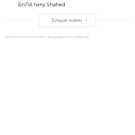
БпЛА типу Shahed
Більше новин
Автоматична реклама від goggle.com/adsense: