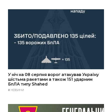
У ніч на 08 серпня ворог атакував Україну
шістьма ракетами а також 151 ударним
БпЛА типу Shahed
#
НОВИНИ