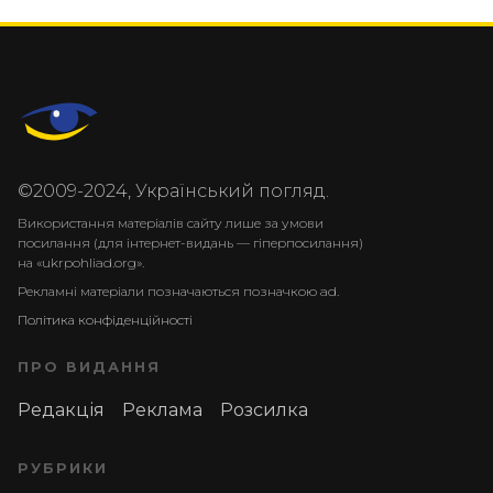
©2009-2024, Український погляд.
Використання матеріалів сайту лише за умови
посилання (для інтернет-видань — гіперпосилання)
на «ukrpohliad.org».
Рекламні матеріали позначаються позначкою ad.
Політика конфіденційності
ПРО ВИДАННЯ
Редакція
Реклама
Розсилка
РУБРИКИ