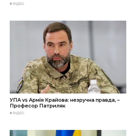
#
ВІДЕО
УПА vs Армія Крайова: незручна правда, –
Професор Патриляк
#
ВІДЕО