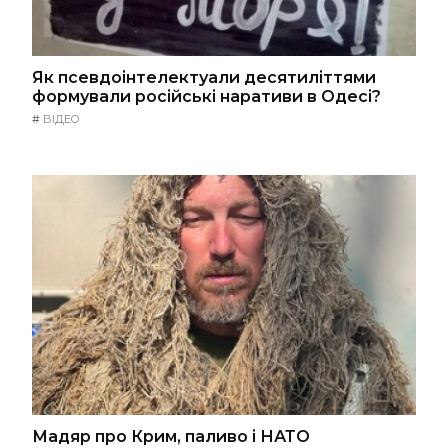
Як псевдоінтелектуали десятиліттями
формували російські наративи в Одесі?
#
ВІДЕО
Мадяр про Крим, паливо і НАТО