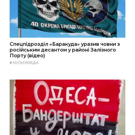
Спецпідрозділ «Баракуда» уразив човни з
російським десантом у районі Залізного
Порту (відео)
#
МУЛЬТИМЕДІА