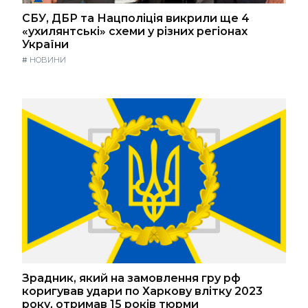
СБУ, ДБР та Нацполіція викрили ще 4
«ухилянтські» схеми у різних регіонах
України
#
НОВИНИ
Зрадник, який на замовлення гру рф
коригував удари по Харкову влітку 2023
року, отримав 15 років тюрми