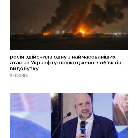
росія здійснила одну з наймасованіших
атак на Укрнафту: пошкоджено 7 об’єктів
видобутку
#
НОВИНИ