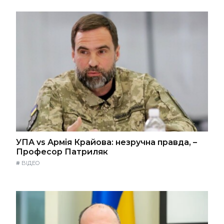
УПА vs Армія Крайова: незручна правда, –
Професор Патриляк
#
ВІДЕО