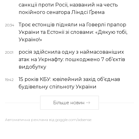
санкції проти Росії, названий на честь
покійного сенатора Ліндсі Ґрема
Троє естонців підняли на Говерлі прапор
20:34
України та Естонії зі словами: «Дякую тобі,
Україно!»
росія здійснила одну з наймасованіших
20:01
атак на Укрнафту: пошкоджено 7 об’єктів
видобутку
15 років КБУ: ювілейний захід об’єднав
19:42
будівельну спільноту України
Більше новин
Автоматична реклама від goggle.com/adsense: