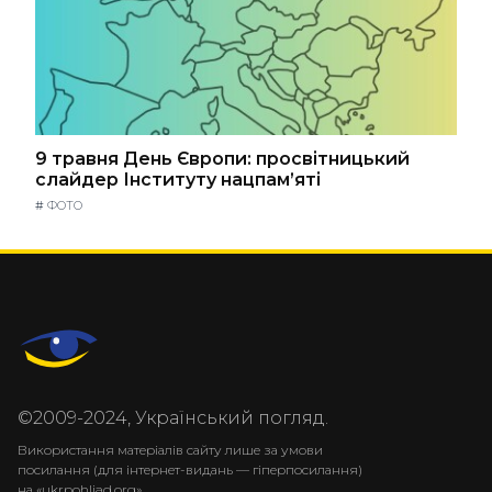
9 травня День Європи: просвітницький
слайдер Інституту нацпам’яті
#
ФОТО
©2009-2024, Український погляд.
Використання матеріалів сайту лише за умови
посилання (для інтернет-видань — гіперпосилання)
на «ukrpohliad.org».