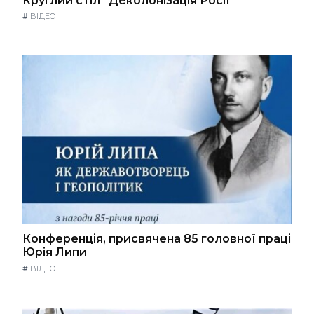
Круглий стіл “Деколонізація Росії”
#
ВІДЕО
Конференція, присвячена 85 головної праці
Юрія Липи
#
ВІДЕО