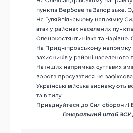
На Олександрівському напрямку 
пунктів Вербове та Запорізьке. 
На Гуляйпільському напрямку Си
атак у районах населених пунктів
Оленокостянтинівка та Чарівне. 
На Придніпровському напрямку 
захисників у районі населеного 
На інших напрямках суттєвих змін
ворога просуватися не зафіксова
Українські війська виснажують во
та в тилу.
Приєднуйтеся до Сил оборони! Б
Генеральний штаб ЗСУ / 