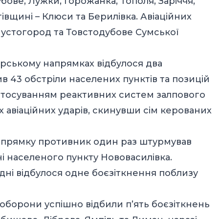
бове, Лужки, Горожанка, Тополя, Заріччя,
гівщині – Клюси та Берилівка. Авіаційних
Пустогород та Товстодубове Сумської
урському напрямках відбулося два
в 43 обстріли населених пунктів та позицій
 застосуванням реактивних систем залпового
х авіаційних ударів, скинувши сім керованих
прямку противник один раз штурмував
ні населеного пункту Нововасилівка.
дні відбулося одне боєзіткнення поблизу
борони успішно відбили п’ять боєзіткнень