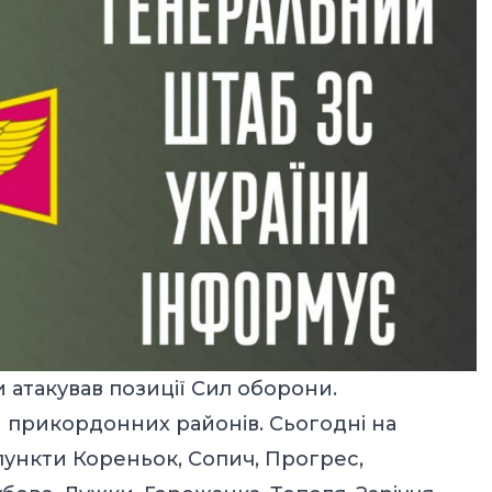
и атакував позиції Сил оборони.
и прикордонних районів. Сьогодні на
ункти Кореньок, Сопич, Прогрес,