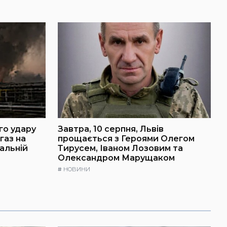
го удару
Завтра, 10 серпня, Львів
газ на
прощається з Героями Олегом
ральній
Тирусем, Іваном Лозовим та
Олександром Марущаком
#
НОВИНИ