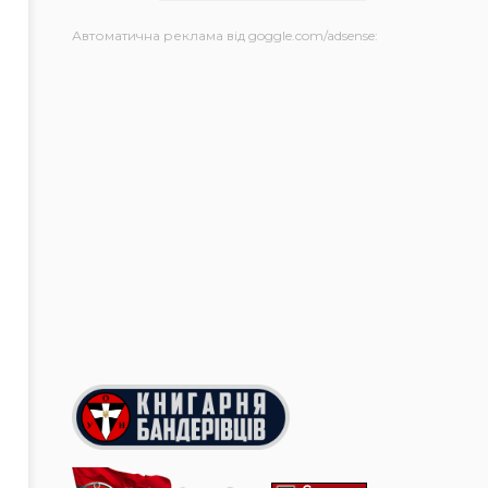
Автоматична реклама від goggle.com/adsense: