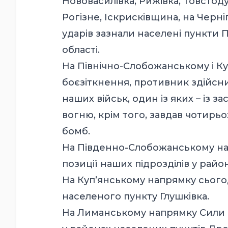
Нововасилівка, Рижівка, Товстоду
Рогізне, Іскрисківщина, на Черні
ударів зазнали населені пункти 
області.
На Північно-Слобожанському і К
боєзіткнення, противник здійсни
наших військ, один із яких – із
вогню, крім того, завдав чотирьо
бомб.
На Південно-Слобожанському на
позиції наших підрозділів у райо
На Куп’янському напрямку сього
населеного пункту Глушківка.
На Лиманському напрямку Сили о