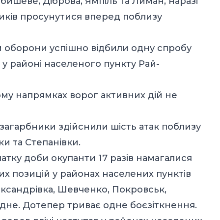
бишеве, Діброва, Ямпіль та Лиман, наразі
иків просунутися вперед поблизу
 оборони успішно відбили одну спробу
у районі населеного пункту Рай-
ому напрямках ворог активних дій не
загарбники здійснили шість атак поблизу
ки та Степанівки.
атку доби окупанти 17 разів намагалися
них позицій у районах населених пунктів
ександрівка, Шевченко, Покровськ,
дне. Дотепер триває одне боєзіткнення.