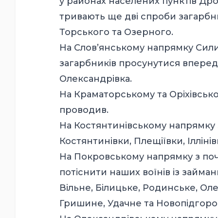
у районах населених пунктів Дро
тривають ще дві спроби загарбн
Торського та Озерного.
На Слов’янському напрямку Сили
загарбників просунутися вперед 
Олександрівка.
На Краматорському та Оріхівськ
проводив.
На Костянтинівському напрямку 
Костянтинівки, Плещіївки, Іллінів
На Покровському напрямку з поч
потіснити наших воїнів із займа
Вільне, Білицьке, Родинське, Ол
Гришине, Удачне та Новопідгоро