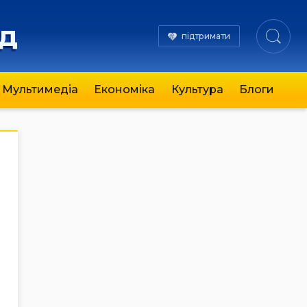
яд
підтримати
Мультимедіа
Економіка
Культура
Блоги