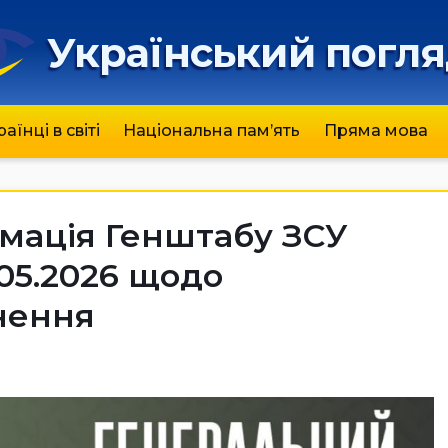
Український погл
раїнці в світі
Національна пам’ять
Пряма мова
мація Генштабу ЗСУ
.05.2026 щодо
нення