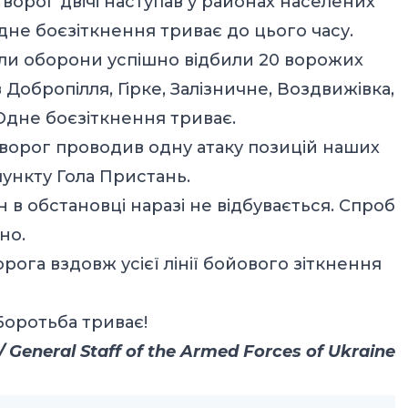
ворог двічі наступав у районах населених
Одне боєзіткнення триває до цього часу.
ли оборони успішно відбили 20 ворожих
 Добропілля, Гірке, Залізничне, Воздвижівка,
Одне боєзіткнення триває.
ворог проводив одну атаку позицій наших
пункту Гола Пристань.
 в обстановці наразі не відбувається. Спроб
но.
рога вздовж усієї лінії бойового зіткнення
оротьба триває!
General Staff of the Armed Forces of Ukraine