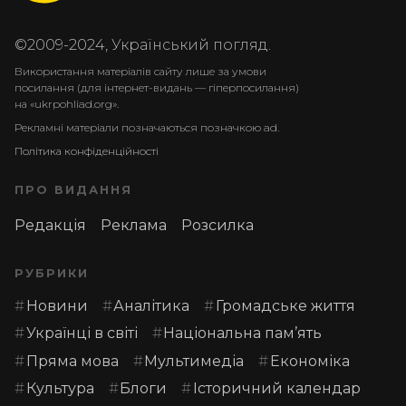
©2009-2024, Український погляд.
Використання матеріалів сайту лише за умови
посилання (для інтернет-видань — гіперпосилання)
на «ukrpohliad.org».
Рекламні матеріали позначаються позначкою ad.
Політика конфіденційності
ПРО ВИДАННЯ
Редакція
Реклама
Розсилка
РУБРИКИ
Новини
Аналітика
Громадське життя
Українці в світі
Національна пам’ять
Пряма мова
Мультимедіа
Економіка
Культура
Блоги
Історичний календар