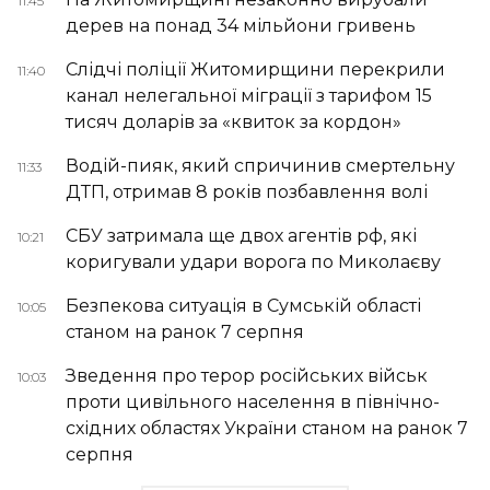
11:45
дерев на понад 34 мільйони гривень
Слідчі поліції Житомирщини перекрили
11:40
канал нелегальної міграції з тарифом 15
тисяч доларів за «квиток за кордон»
Водій-пияк, який спричинив смертельну
11:33
ДТП, отримав 8 років позбавлення волі
СБУ затримала ще двох агентів рф, які
10:21
коригували удари ворога по Миколаєву
Безпекова ситуація в Сумській області
10:05
станом на ранок 7 серпня
Зведення про терор російських військ
10:03
проти цивільного населення в північно-
східних областях України станом на ранок 7
серпня