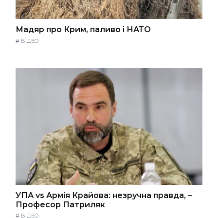
Мадяр про Крим, паливо і НАТО
#
ВІДЕО
УПА vs Армія Крайова: незручна правда, –
Професор Патриляк
#
ВІДЕО