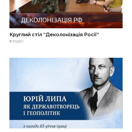
Круглий стіл “Деколонізація Росії”
#
ВІДЕО