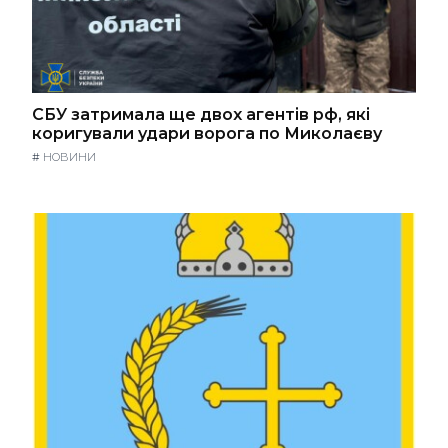
СБУ затримала ще двох агентів рф, які
коригували удари ворога по Миколаєву
#
НОВИНИ