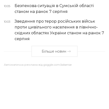
Безпекова ситуація в Сумській області
10:05
станом на ранок 7 серпня
Зведення про терор російських військ
10:03
проти цивільного населення в північно-
східних областях України станом на ранок 7
серпня
Більше новин
Автоматична реклама від goggle.com/adsense: