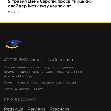
9 травня День Європи: просвітницький
слайдер Інституту нацпам’яті
#
ФОТО
©2009-2024, Український погляд.
Використання матеріалів сайту лише за умови
посилання (для інтернет-видань — гіперпосилання)
на «ukrpohliad.org».
Рекламні матеріали позначаються позначкою ad.
Політика конфіденційності
ПРО ВИДАННЯ
Редакція
Реклама
Розсилка