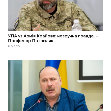
УПА vs Армія Крайова: незручна правда, –
Професор Патриляк
#
ВІДЕО