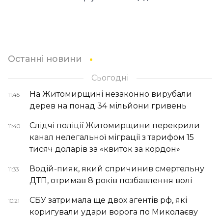
Останні новини
Сьогодні
На Житомирщині незаконно вирубали
11:45
дерев на понад 34 мільйони гривень
Слідчі поліції Житомирщини перекрили
11:40
канал нелегальної міграції з тарифом 15
тисяч доларів за «квиток за кордон»
Водій-пияк, який спричинив смертельну
11:33
ДТП, отримав 8 років позбавлення волі
СБУ затримала ще двох агентів рф, які
10:21
коригували удари ворога по Миколаєву