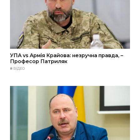
УПА vs Армія Крайова: незручна правда, –
Професор Патриляк
#
ВІДЕО