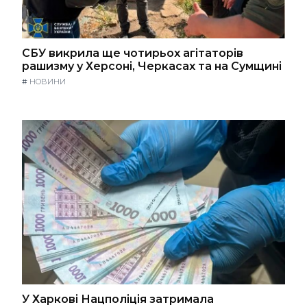
СБУ викрила ще чотирьох агітаторів
рашизму у Херсоні, Черкасах та на Сумщині
#
НОВИНИ
У Харкові Нацполіція затримала