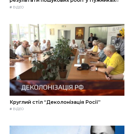
результати пошукових робіт у Пужниках!?
#
ВІДЕО
Круглий стіл “Деколонізація Росії”
#
ВІДЕО