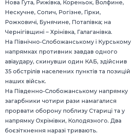
Нова Гута, Рижівка, Кореньок, Волфине,
Нескучне, Сопич, Рогізне, Гірки,
Рожковичі, Бунячине, Потапівка; на
Чернігівщині – Хрінівка, Галаганівка.
На Північно-Слобожанському і Курському
напрямках противник завдав одного
авіаудару, скинувши один КАБ, здійснив
35 обстрілів населених пунктів та позицій
наших військ.
На Південно-Слобожанському напрямку
загарбники чотири рази намагалися
прорвати оборону поблизу Стариці та у
напрямку Охрімівки, Колодязного. Два
боєзіткнення наразі тривають.