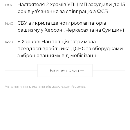
Настоятеля 2 храмів УПЦ МП засудили до 15
18:07
років ув’язнення за співпрацю з ФСБ
СБУ викрила ще чотирьох агітаторів
14:40
рашизму у Херсоні, Черкасах та на Сумщині
У Харкові Нацполіція затримала
14:28
псевдоспівробітника ДСНС за оборудками
з «бронюванням» від мобілізації
Більше новин
Автоматична реклама від goggle.com/adsense: