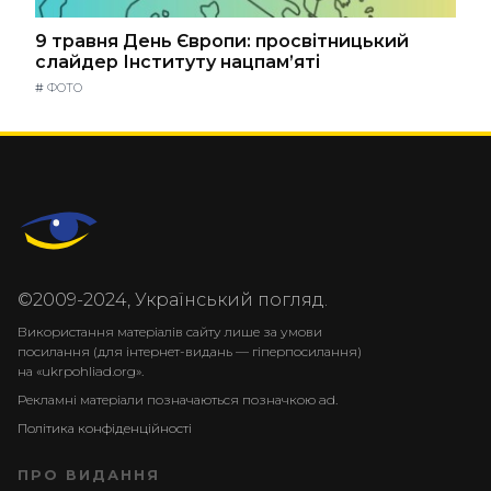
9 травня День Європи: просвітницький
слайдер Інституту нацпам’яті
#
ФОТО
©2009-2024, Український погляд.
Використання матеріалів сайту лише за умови
посилання (для інтернет-видань — гіперпосилання)
на «ukrpohliad.org».
Рекламні матеріали позначаються позначкою ad.
Політика конфіденційності
ПРО ВИДАННЯ