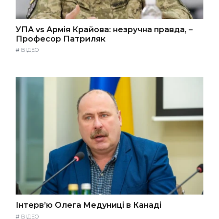
УПА vs Армія Крайова: незручна правда, –
Професор Патриляк
#
ВІДЕО
Інтерв’ю Олега Медуниці в Канаді
#
ВІДЕО