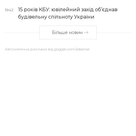
15 років КБУ: ювілейний захід об’єднав
19:42
будівельну спільноту України
Більше новин
Автоматична реклама від goggle.com/adsense: