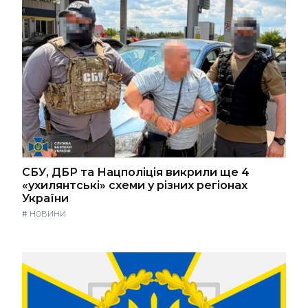
СБУ, ДБР та Нацполіція викрили ще 4
«ухилянтські» схеми у різних регіонах
України
#
НОВИНИ