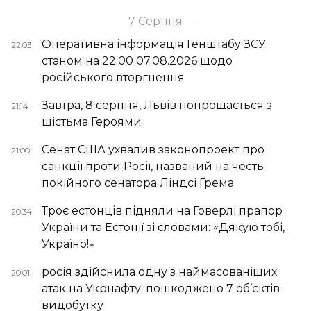
7 Серпня
Оперативна інформація Генштабу ЗСУ
22:03
станом на 22:00 07.08.2026 щодо
російського вторгнення
Завтра, 8 серпня, Львів попрощається з
21:14
шістьма Героями
Сенат США ухвалив законопроект про
21:00
санкції проти Росії, названий на честь
покійного сенатора Ліндсі Ґрема
Троє естонців підняли на Говерлі прапор
20:34
України та Естонії зі словами: «Дякую тобі,
Україно!»
росія здійснила одну з наймасованіших
20:01
атак на Укрнафту: пошкоджено 7 об’єктів
видобутку