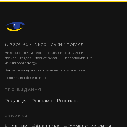
©2009-2024, Український погляд.
Використання матеріалів сайту лише за умови
посилання (для інтернет-видань — гіперпосилання)
на «ukrpohliad.org».
Рекламні матеріали позначаються позначкою ad.
Політика конфіденційності
ПРО ВИДАННЯ
Редакція
Реклама
Розсилка
РУБРИКИ
Новини
Аналітика
Громадське життя