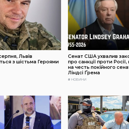
серпня, Львів
Сенат США ухвалив зак
ься з шістьма Героями
про санкції проти Росії,
на честь покійного сен
Ліндсі Ґрема
#
НОВИНИ