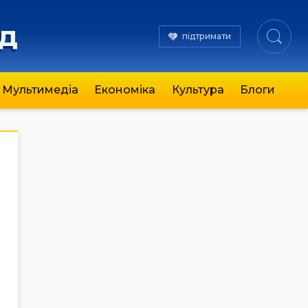
яд
підтримати
Мультимедіа
Економіка
Культура
Блоги