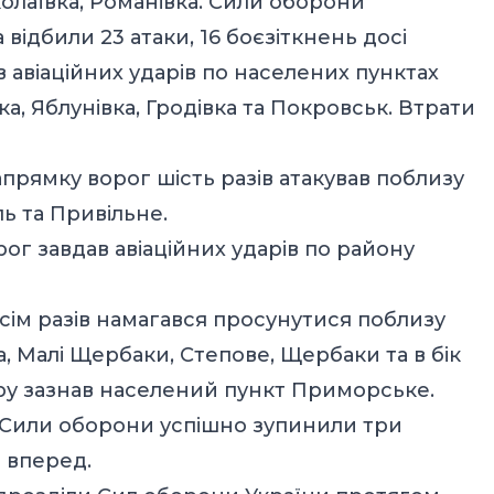
олаївка, Романівка. Сили оборони
відбили 23 атаки, 16 боєзіткнень досі
 авіаційних ударів по населених пунктах
, Яблунівка, Гродівка та Покровськ. Втрати
прямку ворог шість разів атакував поблизу
ь та Привільне.
ог завдав авіаційних ударів по району
сім разів намагався просунутися поблизу
, Малі Щербаки, Степове, Щербаки та в бік
ару зазнав населений пункт Приморське.
Сили оборони успішно зупинили три
 вперед.