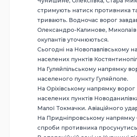
Чунишине, Олексіївка, Стара Мик
стримують натиск противника та 
тривають. Водночас ворог завдав
Олександро-Калинове, Миколаївка
окупантів уточнюються.
Сьогодні на Новопавлівському на
населених пунктів Костянтинопіл
На Гуляйпільському напрямку вор
населеного пункту Гуляйполе.
На Оріхівському напрямку ворог 
населених пунктів Новоданилівка
Малої Токмачки. Авіаційного уд
На Придніпровському напрямку 
спроби противника просунутись