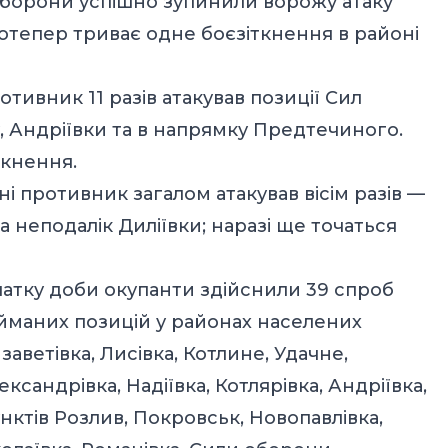
оборони успішно зупинили ворожу атаку
отепер триває одне боєзіткнення в районі
ивник 11 разів атакував позиції Сил
, Андріївки та в напрямку Предтечиного.
ткнення.
 противник загалом атакував вісім разів —
а неподалік Диліївки; наразі ще точаться
атку доби окупанти здійснили 39 спроб
айманих позицій у районах населених
заветівка, Лисівка, Котлине, Удачне,
ксандрівка, Надіївка, Котлярівка, Андріївка,
нктів Розлив, Покровськ, Новопавлівка,