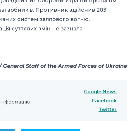
ідрозділи Сил оборони України протягом
 загарбників. Противник здійснив 203
тивних систем залпового вогню.
ція суттєвих змін не зазнала.
General Staff of the Armed Forces of Ukraine
Google News
Facebook
інформацію.
Twitter