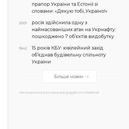
прапор України та Естонії зі
словами: «Дякую тобі, Україно!»
росія здійснила одну з
20:01
наймасованіших атак на Укрнафту:
пошкоджено 7 об’єктів видобутку
15 років КБУ: ювілейний захід
19:42
об’єднав будівельну спільноту
України
Більше новин
Автоматична реклама від goggle.com/adsense: