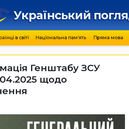
Український погл
раїнці в світі
Національна пам’ять
Пряма мова
мація Генштабу ЗСУ
.04.2025 щодо
нення