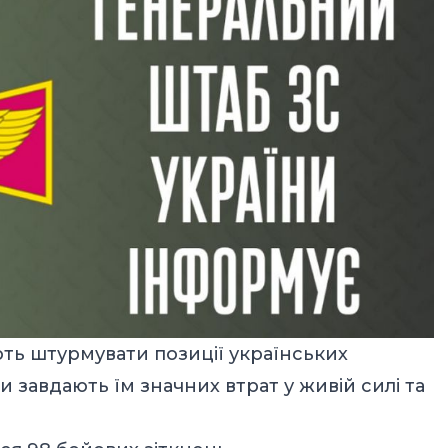
ть штурмувати позиції українських
 завдають їм значних втрат у живій силі та