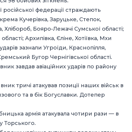
ся 98 бойових зіткнень.
ії російської федерації страждають
крема Кучерівка, Заруцьке, Степок,
, Хлібороб, Бояро-Лежачі Сумської області;
бласті; Архипівка, Єліне, Хотіївка, Мхи
 ударів зазнали Угроїди, Краснопілля,
Кремський Бугор Чернігівської області.
ник завдав авіаційних ударів по району
ник тричі атакував позиції наших військ в
зового та в бік Богуславки. Дотепер
ницька армія атакувала чотири рази — в
зу Торського.