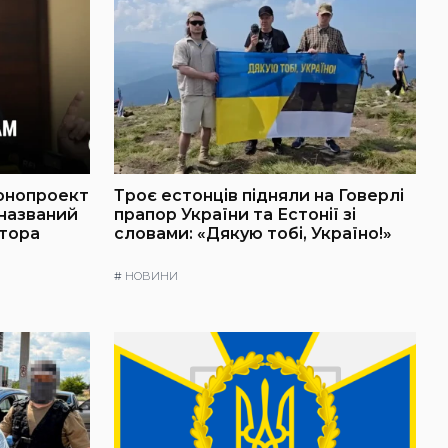
онопроект
Троє естонців підняли на Говерлі
 названий
прапор України та Естонії зі
атора
словами: «Дякую тобі, Україно!»
#
НОВИНИ