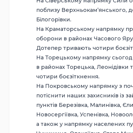
На Сіверському напрямку Сили 
поблизу Верхньокам’янського, д
Білогорівки.
На Краматорському напрямку прот
оборони в районах Часового Яру
Дотепер тривають чотири боєзі
На Торецькому напрямку сьогодні
в районах Торецька, Леонідівки т
чотири боєзіткнення.
На Покровському напрямку з поч
потіснити наших захисників із з
пунктів Березівка, Малинівка, Єли
Новосергіївка, Успенівка, Новооле
а також у напрямку населених пу