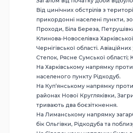
Загалом від початку доби відбуло
Від цинічних обстрілів з територ
прикордонні населені пункти, зо
Проходи, Біла Береза, Петрушівка
Клинова-Новоселівка Харківської о
Чернігівської області. Авіаційних
Степок, Рясне Сумської області; 
На Харківському напрямку против
населеного пункту Рідкодуб.
На Куп’янському напрямку против
районах Нової Кругляківки, Загри
тривають два боєзіткнення.
На Лиманському напрямку загарб
бік Ольгівки, Рідкодуба та побли