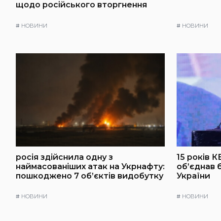
щодо російського вторгнення
#
НОВИНИ
#
НОВИНИ
росія здійснила одну з
15 років К
наймасованіших атак на Укрнафту:
об’єднав 
пошкоджено 7 об’єктів видобутку
України
#
НОВИНИ
#
НОВИНИ