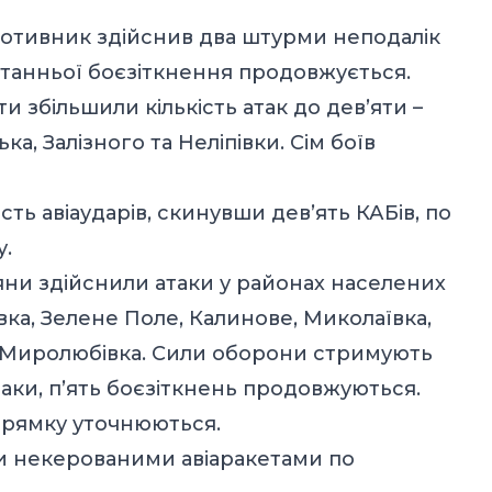
отивник здійснив два штурми неподалік
останньої боєзіткнення продовжується.
 збільшили кількість атак до дев’яти –
а, Залізного та Неліпівки. Сім боїв
сть авіаударів, скинувши дев’ять КАБів, по
у.
ни здійснили атаки у районах населених
ка, Зелене Поле, Калинове, Миколаївка,
а Миролюбівка. Сили оборони стримують
таки, п’ять боєзіткнень продовжуються.
прямку уточнюються.
ри некерованими авіаракетами по