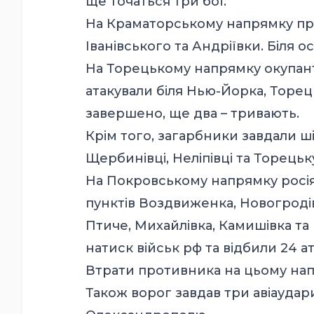
ще точаться три бої.
На Краматорському напрямку пр
Іванівського та Андріївки. Біля 
На Торецькому напрямку окупанти
атакували біля Нью-Йорка, Торецьк
завершено, ще два – тривають.
Крім того, загарбники завдали ші
Щербинівці, Неліпівці та Торецьк
На Покровському напрямку росія
пунктів Воздвиженка, Новогродів
Птиче, Михайлівка, Камишівка т
натиск військ рф та відбили 24 а
Втрати противника на цьому на
Також ворог завдав три авіауда