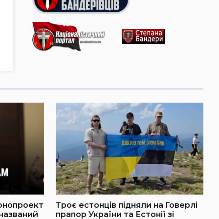
онопроект
Троє естонців підняли на Говерлі
 названий
прапор України та Естонії зі