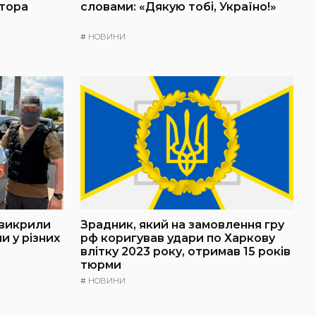
атора
словами: «Дякую тобі, Україно!»
#
НОВИНИ
 викрили
Зрадник, який на замовлення гру
и у різних
рф коригував удари по Харкову
влітку 2023 року, отримав 15 років
тюрми
#
НОВИНИ