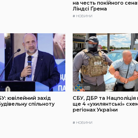
на честь покійного сен
Ліндсі Ґрема
#
НОВИНИ
БУ: ювілейний захід
СБУ, ДБР та Нацполіція
будівельну спільноту
ще 4 «ухилянтські» схем
регіонах України
#
НОВИНИ