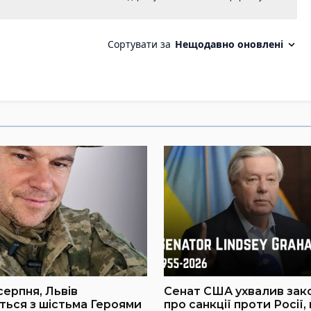
серпня, Львів
Сенат США ухвалив зак
ься з шістьма Героями
про санкції проти Росії,