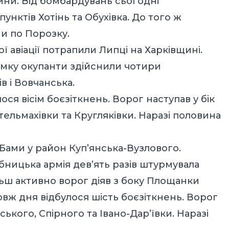
и. Від бомбардувань сьогодні
нктів Хотінь та Обухівка. До того ж
и по Порозку.
 авіації потрапили Липці на Харківщині.
ямку окупанти здійснили чотири
в і Вовчанська.
ся вісім боєзіткнень. Ворог наступав у бік
Стельмахівки та Кругляківки. Наразі половина
Бами у район Куп’янська-Вузлового.
ницька армія дев’ять разів штурмувала
льш активно ворог діяв з боку Площанки
вж дня відбулося шість боєзіткнень. Ворог
ького, Спірного та Івано-Дар’ївки. Наразі