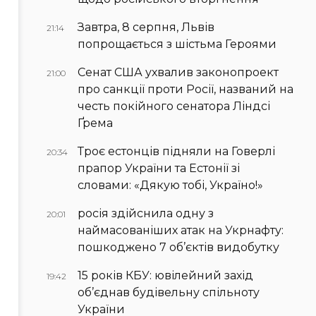
Завтра, 8 серпня, Львів
21:14
попрощається з шістьма Героями
Сенат США ухвалив законопроект
21:00
про санкції проти Росії, названий на
честь покійного сенатора Ліндсі
Ґрема
Троє естонців підняли на Говерлі
20:34
прапор України та Естонії зі
словами: «Дякую тобі, Україно!»
росія здійснила одну з
20:01
наймасованіших атак на Укрнафту:
пошкоджено 7 об’єктів видобутку
15 років КБУ: ювілейний захід
19:42
об’єднав будівельну спільноту
України