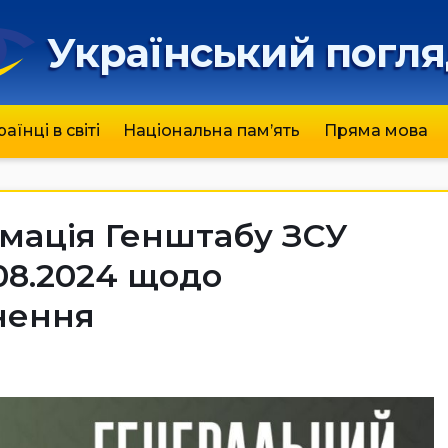
Український погл
раїнці в світі
Національна пам’ять
Пряма мова
мація Генштабу ЗСУ
.08.2024 щодо
нення