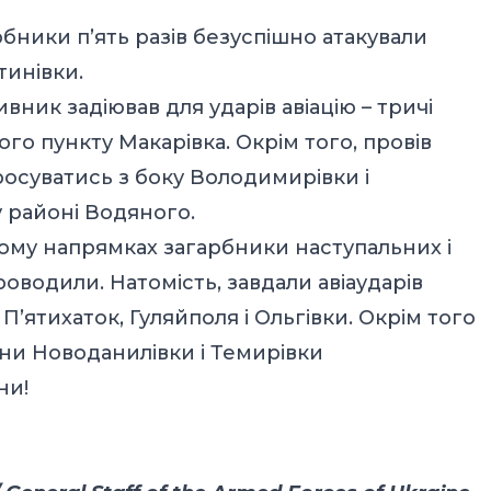
бники п’ять разів безуспішно атакували
тинівки.
ник задіював для ударів авіацію – тричі
о пункту Макарівка. Окрім того, провів
росуватись з боку Володимирівки і
у районі Водяного.
кому напрямках загарбники наступальних і
оводили. Натомість, завдали авіаударів
’ятихаток, Гуляйполя і Ольгівки. Окрім того
они Новоданилівки і Темирівки
ни!