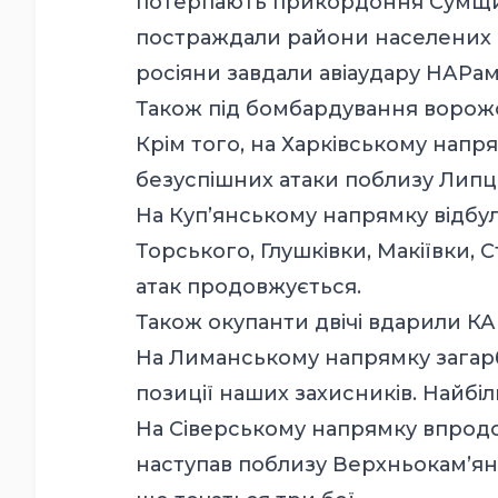
потерпають прикордоння Сумщин
постраждали райони населених пу
росіяни завдали авіаудару НАРам
Також під бомбардування ворожої
Крім того, на Харківському напр
безуспішних атаки поблизу Липці
На Куп’янському напрямку відбуло
Торського, Глушківки, Макіївки, 
атак продовжується.
Також окупанти двічі вдарили КА
На Лиманському напрямку загарб
позиції наших захисників. Найбі
На Сіверському напрямку впродо
наступав поблизу Верхньокам’янс