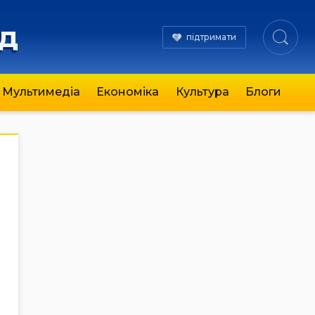
яд
підтримати
Мультимедіа
Економіка
Культура
Блоги