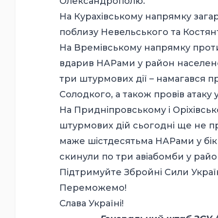
Олександрополю.
На Курахівському напрямку загар
поблизу Невельського та Костян
На Времівському напрямку против
вдарив НАРами у район населеног
три штурмових дії – намагався п
Солодкого, а також провів атаку 
На Придніпровському і Оріхівсь
штурмових дій сьогодні ще не пр
маже шістдесятьма НАРами у бік П
скинули по три авіабомби у рай
Підтримуйте Збройні Сили Украї
Переможемо!
Слава Україні!