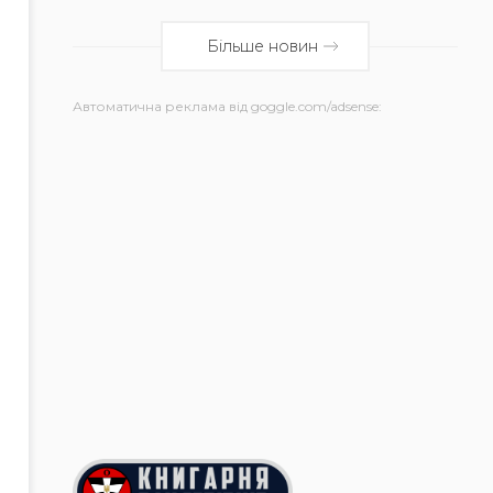
Більше новин
Автоматична реклама від goggle.com/adsense: