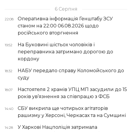
6 Серпня
Оперативна інформація Генштабу ЗСУ
22:08
станом на 22:00 06.08.2026 щодо
російського вторгнення
На Буковині шістьох чоловіків і
19:52
переправника затримано дорогою до
кордону
НАБУ передало справу Коломойського до
18:32
суду
Настоятеля 2 храмів УПЦ МП засудили до 15
18:07
років ув’язнення за співпрацю з ФСБ
СБУ викрила ще чотирьох агітаторів
14:40
рашизму у Херсоні, Черкасах та на Сумщині
У Харкові Нацполіція затримала
14:28