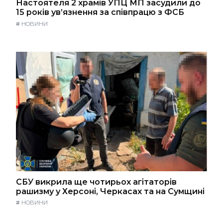
Настоятеля 2 храмів УПЦ МП засудили до
15 років ув’язнення за співпрацю з ФСБ
#
НОВИНИ
СБУ викрила ще чотирьох агітаторів
рашизму у Херсоні, Черкасах та на Сумщині
#
НОВИНИ