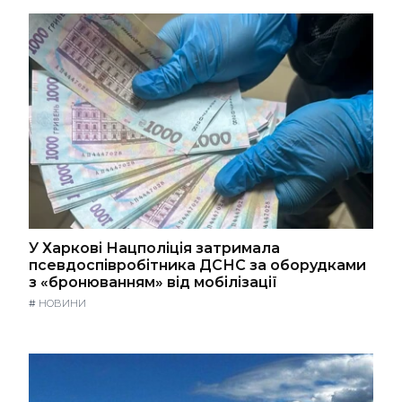
У Харкові Нацполіція затримала
псевдоспівробітника ДСНС за оборудками
з «бронюванням» від мобілізації
#
НОВИНИ