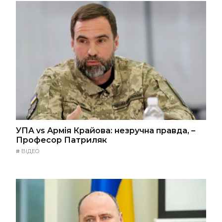
УПА vs Армія Крайова: незручна правда, –
Професор Патриляк
#
ВІДЕО