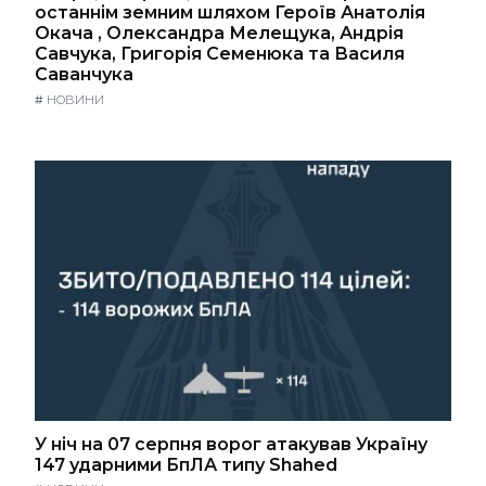
останнім земним шляхом Героїв Анатолія
Окача , Олександра Мелещука, Андрія
Савчука, Григорія Семенюка та Василя
Саванчука
#
НОВИНИ
У ніч на 07 серпня ворог атакував Україну
147 ударними БпЛА типу Shahed