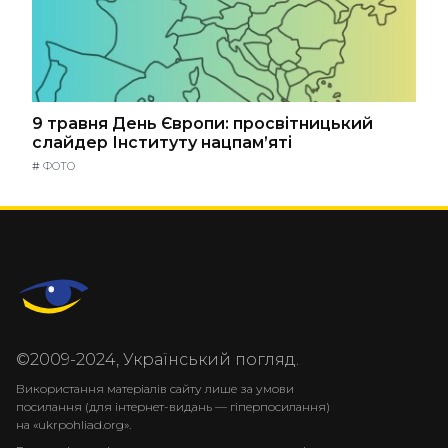
9 травня День Європи: просвітницький
слайдер Інституту нацпам’яті
#
ФОТО
©2009-2024, Український погляд.
Використання матеріалів сайту лише за умови
посилання (для інтернет-видань — гіперпосилання)
на «ukrpohliad.org».