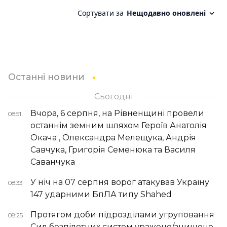
Останні новини
Сьогодні
Вчора, 6 серпня, на Рівненщині провели
08:51
останнім земним шляхом Героїв Анатолія
Окача , Олександра Мелещука, Андрія
Савчука, Григорія Семенюка та Василя
Саванчука
У ніч на 07 серпня ворог атакував Україну
08:33
147 ударними БпЛА типу Shahed
Протягом доби підрозділами угруповання
08:25
Сил безпілотних систем уражено/знищено