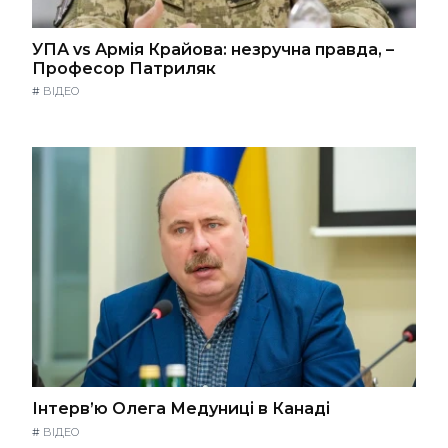
УПА vs Армія Крайова: незручна правда, –
Професор Патриляк
#
ВІДЕО
Інтерв’ю Олега Медуниці в Канаді
#
ВІДЕО