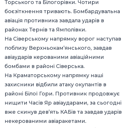
Торського та Білогорівки. Чотири
боєзіткнення тривають. Бомбардувальна
авіація противника завдала ударів в
районах Тернів та Ямполівки.
На Сіверському напрямку ворог наступав
поблизу Верхньокам’янського, завдав
авіаударів керованими авіаційними
бомбами в районі Сіверська.
На Краматорському напрямку наші
захисники відбили атаку окупантів в
районі Білої Гори. Противник продовжує
нищити Часів Яр авіаударами, за сьогодні
вже скинув дев’ять КАБів та завдав ударів
некерованими авіаракетами.