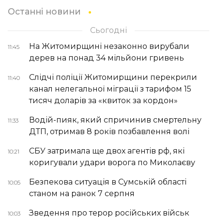
Останні новини
Сьогодні
На Житомирщині незаконно вирубали
11:45
дерев на понад 34 мільйони гривень
Слідчі поліції Житомирщини перекрили
11:40
канал нелегальної міграції з тарифом 15
тисяч доларів за «квиток за кордон»
Водій-пияк, який спричинив смертельну
11:33
ДТП, отримав 8 років позбавлення волі
СБУ затримала ще двох агентів рф, які
10:21
коригували удари ворога по Миколаєву
Безпекова ситуація в Сумській області
10:05
станом на ранок 7 серпня
Зведення про терор російських військ
10:03