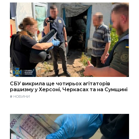
СБУ викрила ще чотирьох агітаторів
рашизму у Херсоні, Черкасах та на Сумщині
#
НОВИНИ