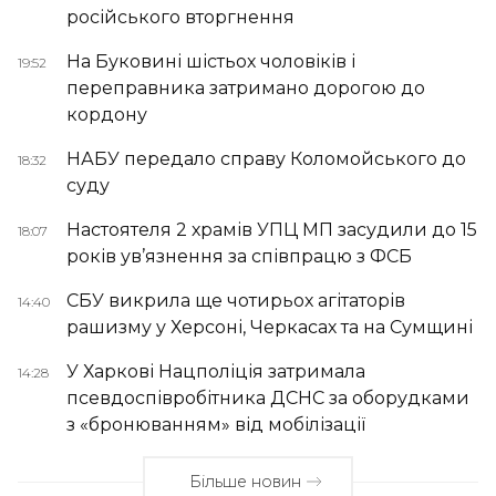
російського вторгнення
На Буковині шістьох чоловіків і
19:52
переправника затримано дорогою до
кордону
НАБУ передало справу Коломойського до
18:32
суду
Настоятеля 2 храмів УПЦ МП засудили до 15
18:07
років ув’язнення за співпрацю з ФСБ
СБУ викрила ще чотирьох агітаторів
14:40
рашизму у Херсоні, Черкасах та на Сумщині
У Харкові Нацполіція затримала
14:28
псевдоспівробітника ДСНС за оборудками
з «бронюванням» від мобілізації
Більше новин