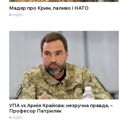
Мадяр про Крим, паливо і НАТО
#
ВІДЕО
УПА vs Армія Крайова: незручна правда, –
Професор Патриляк
#
ВІДЕО