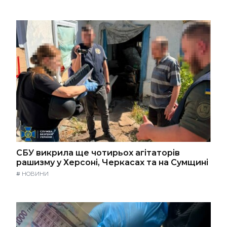
СБУ викрила ще чотирьох агітаторів
рашизму у Херсоні, Черкасах та на Сумщині
#
НОВИНИ