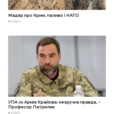
Мадяр про Крим, паливо і НАТО
#
ВІДЕО
УПА vs Армія Крайова: незручна правда, –
Професор Патриляк
#
ВІДЕО