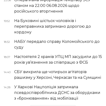
22:08
станом на 22:00 06.08.2026 щодо
російського вторгнення
На Буковині шістьох чоловіків і
19:52
переправника затримано дорогою до
кордону
НАБУ передало справу Коломойського до
18:32
суду
Настоятеля 2 храмів УПЦ МП засудили до 15
18:07
років ув’язнення за співпрацю з ФСБ
СБУ викрила ще чотирьох агітаторів
14:40
рашизму у Херсоні, Черкасах та на Сумщині
У Харкові Нацполіція затримала
14:28
псевдоспівробітника ДСНС за оборудками
з «бронюванням» від мобілізації