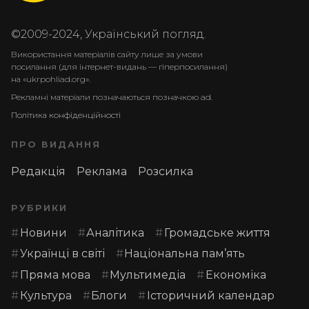
©2009-2024, Український погляд.
Використання матеріалів сайту лише за умови
посилання (для інтернет-видань — гіперпосилання)
на «ukrpohliad.org».
Рекламні матеріали позначаються позначкою ad.
Політика конфіденційності
ПРО ВИДАННЯ
Редакція
Реклама
Розсилка
РУБРИКИ
Новини
Аналітика
Громадське життя
Українці в світі
Національна пам’ять
Пряма мова
Мультимедіа
Економіка
Культура
Блоги
Історичний календар