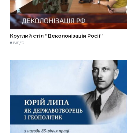
Круглий стіл “Деколонізація Росії”
#
ВІДЕО