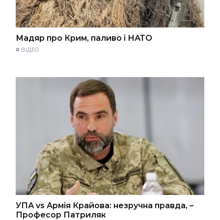
Мадяр про Крим, паливо і НАТО
#
ВІДЕО
УПА vs Армія Крайова: незручна правда, –
Професор Патриляк