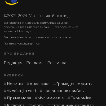
©2009-2024, Український погляд.
Використання матеріалів сайту лише за умови
посилання (для інтернет-видань — гіперпосилання)
на «ukrpohliad.org».
Рекламні матеріали позначаються позначкою ad.
Політика конфіденційності
ПРО ВИДАННЯ
Редакція
Реклама
Розсилка
РУБРИКИ
Новини
Аналітика
Громадське життя
Українці в світі
Національна пам’ять
Пряма мова
Мультимедіа
Економіка
Культура
Блоги
Історичний календар