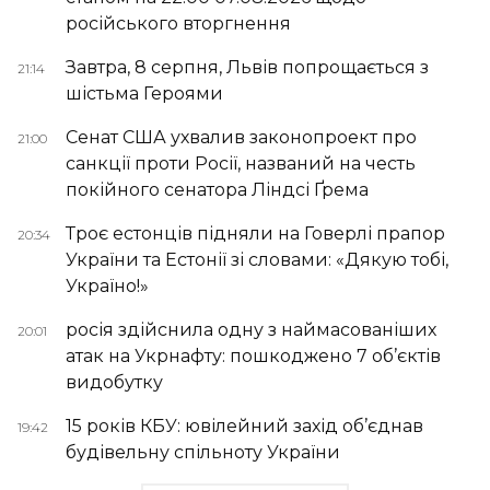
російського вторгнення
Завтра, 8 серпня, Львів попрощається з
21:14
шістьма Героями
Сенат США ухвалив законопроект про
21:00
санкції проти Росії, названий на честь
покійного сенатора Ліндсі Ґрема
Троє естонців підняли на Говерлі прапор
20:34
України та Естонії зі словами: «Дякую тобі,
Україно!»
росія здійснила одну з наймасованіших
20:01
атак на Укрнафту: пошкоджено 7 об’єктів
видобутку
15 років КБУ: ювілейний захід об’єднав
19:42
будівельну спільноту України