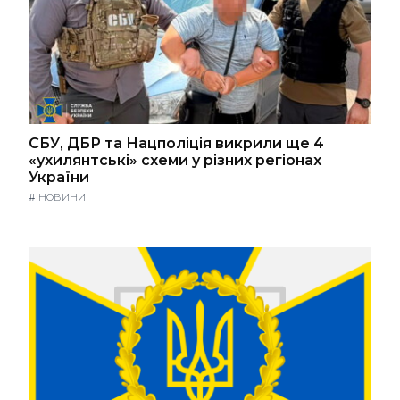
СБУ, ДБР та Нацполіція викрили ще 4
«ухилянтські» схеми у різних регіонах
України
#
НОВИНИ