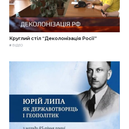
Круглий стіл “Деколонізація Росії”
#
ВІДЕО