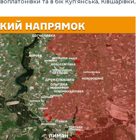
оплатонівки та в бік Куп’янська, Ківшарівки,