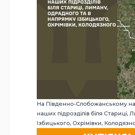
На Південно-Слобожанському нап
наших підрозділів біля Стариці,
Ізбицького, Охрімівки, Колодязно