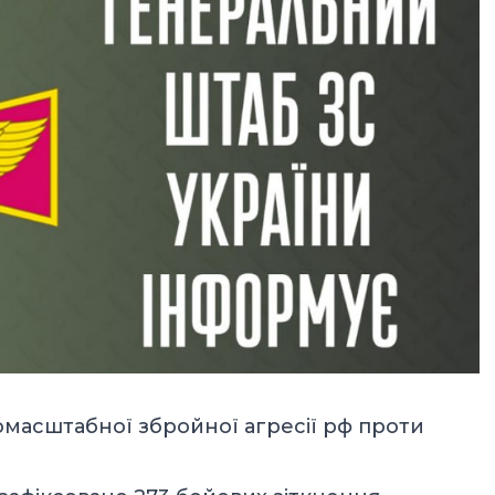
омасштабної збройної агресії рф проти