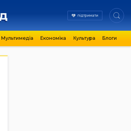
яд
підтримати
Мультимедіа
Економіка
Культура
Блоги