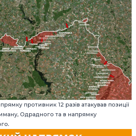
рямку противник 12 разів атакував позиції
 Лиману, Одрадного та в напрямку
го.