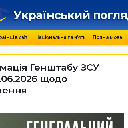
Український погл
раїнці в світі
Національна пам’ять
Пряма мова
мація Генштабу ЗСУ
.06.2026 щодо
нення