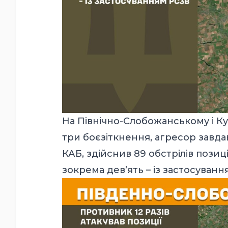
На Північно-Слобожанському і К
три боєзіткнення, агресор завдав
КАБ, здійснив 89 обстрілів позиц
зокрема дев’ять – із застосуванн