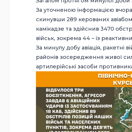
Загалом протягом минулої доби 
За уточненою інформацією вчора 
скинувши 289 керованих авіабомб
камікадзе та здійснив 3470 обстр
військ, зокрема 44 – із реактив
За минулу добу авіація, ракетні 
районів зосередження живої сили
артилерійські засоби противника