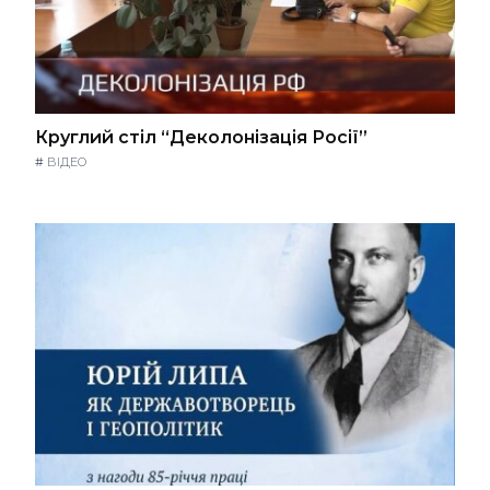
Круглий стіл “Деколонізація Росії”
#
ВІДЕО