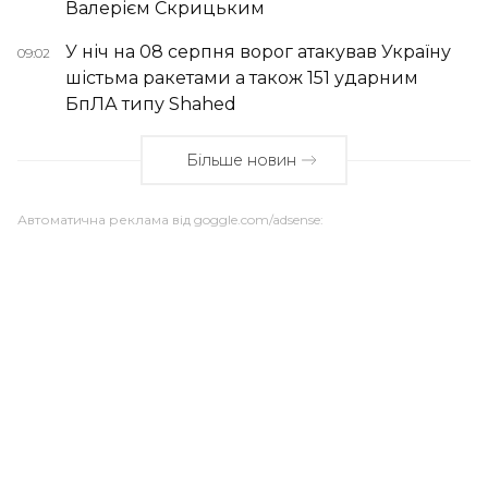
Валерієм Скрицьким
У ніч на 08 серпня ворог атакував Україну
09:02
шістьма ракетами а також 151 ударним
БпЛА типу Shahed
Більше новин
Автоматична реклама від goggle.com/adsense: