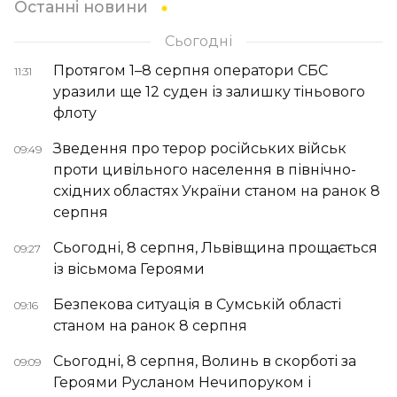
Останні новини
Сьогодні
Протягом 1–8 серпня оператори СБС
11:31
уразили ще 12 суден із залишку тіньового
флоту
Зведення про терор російських військ
09:49
проти цивільного населення в північно-
східних областях України станом на ранок 8
серпня
Сьогодні, 8 серпня, Львівщина прощається
09:27
із вісьмома Героями
Безпекова ситуація в Сумській області
09:16
станом на ранок 8 серпня
Сьогодні, 8 серпня, Волинь в скорботі за
09:09
Героями Русланом Нечипоруком і