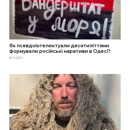
Як псевдоінтелектуали десятиліттями
формували російські наративи в Одесі?
#
ВІДЕО