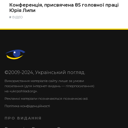
Конференція, присвячена 85 головної праці
Юрія Липи
#
ВІДЕО
©2009-2024, Український погляд.
Використання матеріалів сайту лише за умови
посилання (для інтернет-видань — гіперпосилання)
на «ukrpohliad.org».
Рекламні матеріали позначаються позначкою ad.
Політика конфіденційності
ПРО ВИДАННЯ