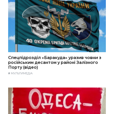
Спецпідрозділ «Баракуда» уразив човни з
російським десантом у районі Залізного
Порту (відео)
#
МУЛЬТИМЕДІА