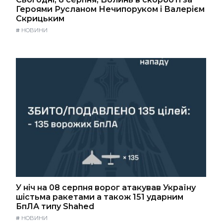
Героями Русланом Нечипоруком і Валерієм
Скрицьким
#
НОВИНИ
У ніч на 08 серпня ворог атакував Україну
шістьма ракетами а також 151 ударним
БпЛА типу Shahed
#
НОВИНИ