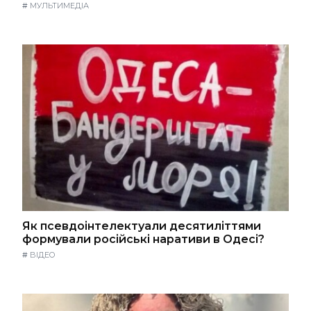
#
МУЛЬТИМЕДІА
Як псевдоінтелектуали десятиліттями
формували російські наративи в Одесі?
#
ВІДЕО