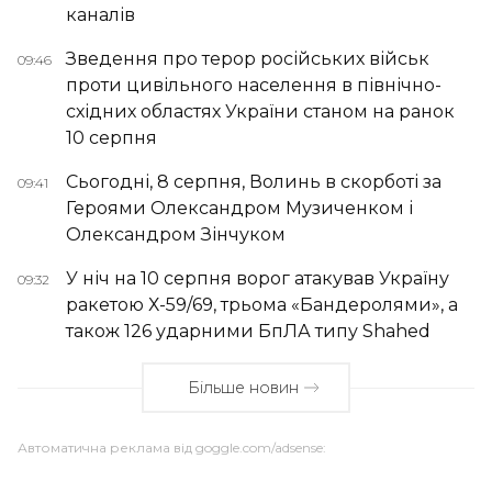
каналів
Зведення про терор російських військ
09:46
проти цивільного населення в північно-
східних областях України станом на ранок
10 серпня
Сьогодні, 8 серпня, Волинь в скорботі за
09:41
Героями Олександром Музиченком і
Олександром Зінчуком
У ніч на 10 серпня ворог атакував Україну
09:32
ракетою Х-59/69, трьома «Бандеролями», а
також 126 ударними БпЛА типу Shahed
Більше новин
Автоматична реклама від goggle.com/adsense: