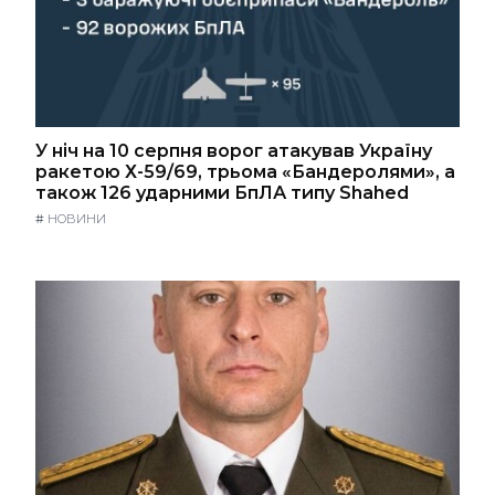
У ніч на 10 серпня ворог атакував Україну
ракетою Х-59/69, трьома «Бандеролями», а
також 126 ударними БпЛА типу Shahed
#
НОВИНИ