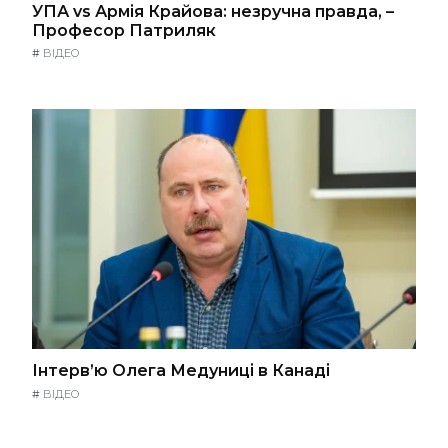
УПА vs Армія Крайова: незручна правда, –
Професор Патриляк
#
ВІДЕО
Інтерв’ю Олега Медуниці в Канаді
#
ВІДЕО