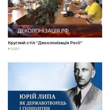
Круглий стіл “Деколонізація Росії”
#
ВІДЕО