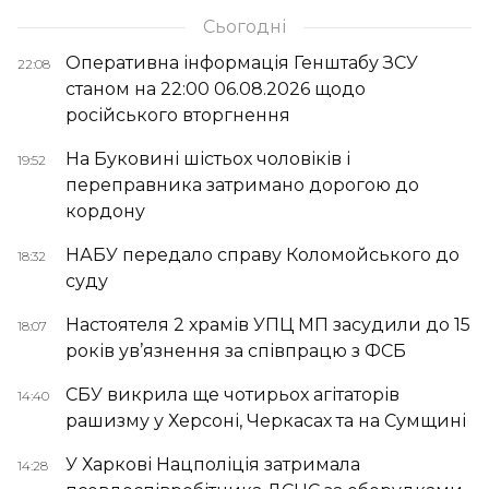
Сьогодні
Оперативна інформація Генштабу ЗСУ
22:08
станом на 22:00 06.08.2026 щодо
російського вторгнення
На Буковині шістьох чоловіків і
19:52
переправника затримано дорогою до
кордону
НАБУ передало справу Коломойського до
18:32
суду
Настоятеля 2 храмів УПЦ МП засудили до 15
18:07
років ув’язнення за співпрацю з ФСБ
СБУ викрила ще чотирьох агітаторів
14:40
рашизму у Херсоні, Черкасах та на Сумщині
У Харкові Нацполіція затримала
14:28