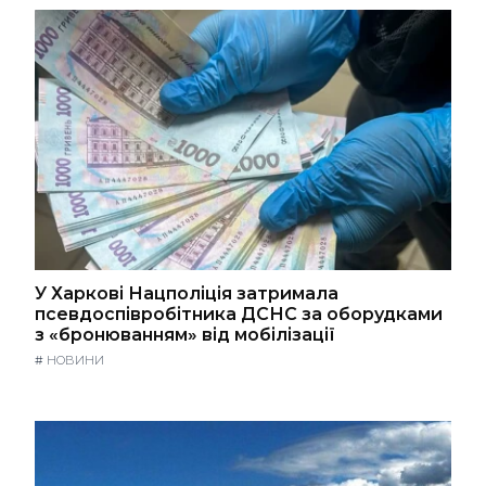
У Харкові Нацполіція затримала
псевдоспівробітника ДСНС за оборудками
з «бронюванням» від мобілізації
#
НОВИНИ