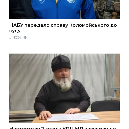
НАБУ передало справу Коломойського до
суду
#
НОВИНИ
Настоятеля 2 храмів УПЦ МП засудили до