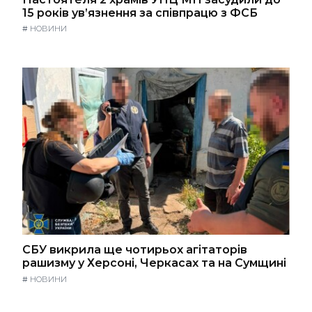
15 років ув’язнення за співпрацю з ФСБ
#
НОВИНИ
СБУ викрила ще чотирьох агітаторів
рашизму у Херсоні, Черкасах та на Сумщині
#
НОВИНИ