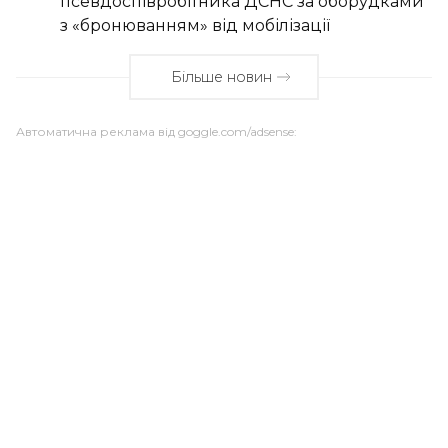
псевдоспівробітника ДСНС за оборудками
з «бронюванням» від мобілізації
Більше новин
Автоматична реклама від goggle.com/adsense: