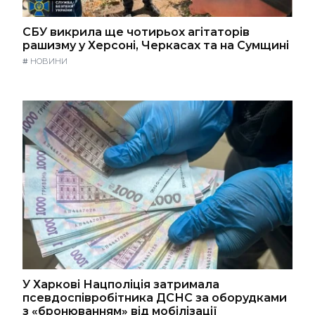
СБУ викрила ще чотирьох агітаторів
рашизму у Херсоні, Черкасах та на Сумщині
#
НОВИНИ
У Харкові Нацполіція затримала
псевдоспівробітника ДСНС за оборудками
з «бронюванням» від мобілізації