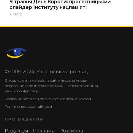
9 травня День Європи: просвітницький
слайдер Інституту нацпам’яті
#
ФОТО
©2009-2024, Український погляд.
Використання матеріалів сайту лише за умови
посилання (для інтернет-видань — гіперпосилання)
на «ukrpohliad.org».
Рекламні матеріали позначаються позначкою ad.
Політика конфіденційності
ПРО ВИДАННЯ
Редакція
Реклама
Розсилка