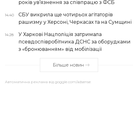
років ув’язнення за співпрацю з ФСБ
СБУ викрила ще чотирьох агітаторів
14:40
рашизму у Херсоні, Черкасах та на Сумщині
У Харкові Нацполіція затримала
14:28
псевдоспівробітника ДСНС за оборудками
з «бронюванням» від мобілізації
Більше новин
Автоматична реклама від goggle.com/adsense: