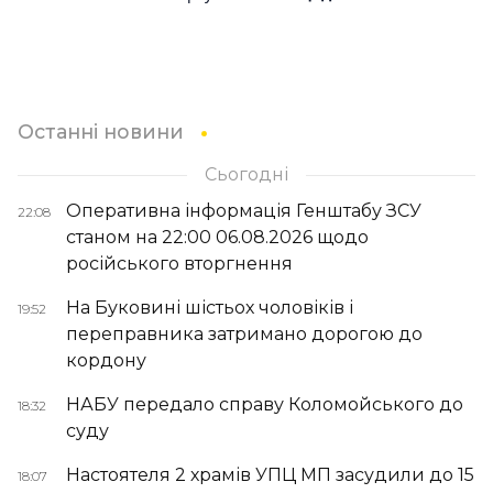
Останні новини
Сьогодні
Оперативна інформація Генштабу ЗСУ
22:08
станом на 22:00 06.08.2026 щодо
російського вторгнення
На Буковині шістьох чоловіків і
19:52
переправника затримано дорогою до
кордону
НАБУ передало справу Коломойського до
18:32
суду
Настоятеля 2 храмів УПЦ МП засудили до 15
18:07