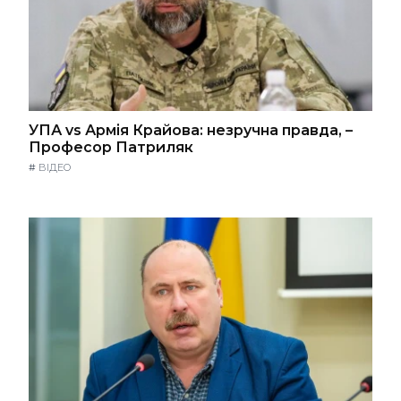
УПА vs Армія Крайова: незручна правда, –
Професор Патриляк
#
ВІДЕО