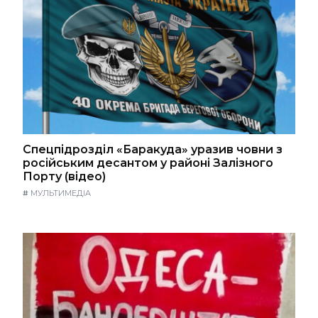
Спецпідрозділ «Баракуда» уразив човни з
російським десантом у районі Залізного
Порту (відео)
#
МУЛЬТИМЕДІА