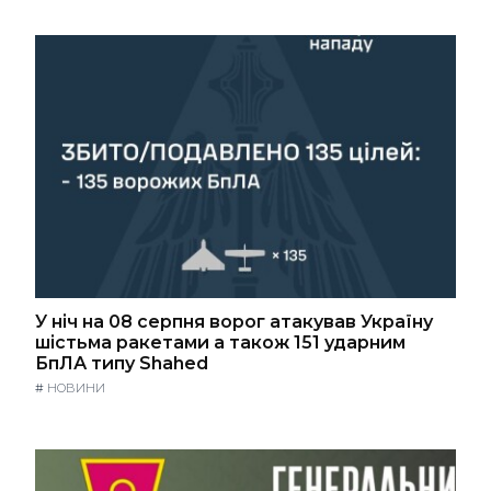
У ніч на 08 серпня ворог атакував Україну
шістьма ракетами а також 151 ударним
БпЛА типу Shahed
#
НОВИНИ