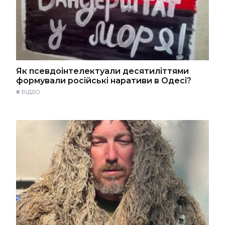
Як псевдоінтелектуали десятиліттями
формували російські наративи в Одесі?
#
ВІДЕО