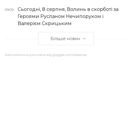
Сьогодні, 8 серпня, Волинь в скорботі за
09:09
Героями Русланом Нечипоруком і
Валерієм Скрицьким
Більше новин
Автоматична реклама від goggle.com/adsense: