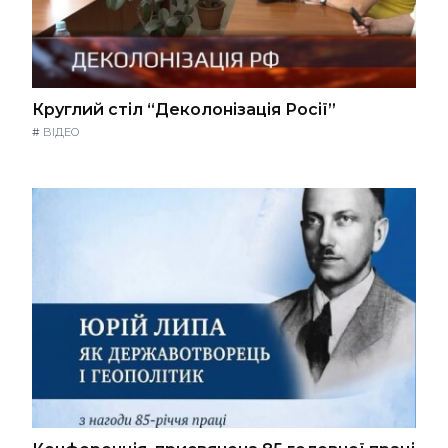
Круглий стіл “Деколонізація Росії”
#
ВІДЕО