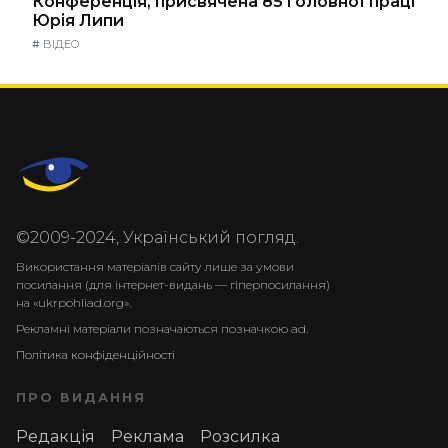
Конференція, присвячена 85 головної праці
Юрія Липи
#
ВІДЕО
©2009-2024, Український погляд.
Використання матеріалів сайту лише за умови
посилання (для інтернет-видань — гіперпосилання)
на «ukrpohliad.org».
Рекламні матеріали позначаються позначкою ad.
Політика конфіденційності
ПРО ВИДАННЯ
Редакція
Реклама
Розсилка