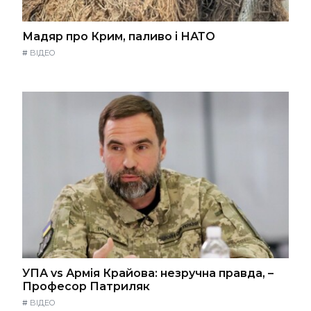
Мадяр про Крим, паливо і НАТО
#
ВІДЕО
УПА vs Армія Крайова: незручна правда, –
Професор Патриляк
#
ВІДЕО