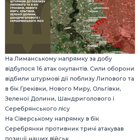
На Лиманському напрямку за добу
відбулося 16 атак окупантів. Сили оборони
відбили штурмові дії поблизу Липового та
в бік Греківки, Нового Миру, Ольгівки,
Зеленої Долини, Шандриголового і
Серебрянського лісу
На Сіверському напрямку в бік
Серебрянки противник тричі атакував
позиції наших військ.