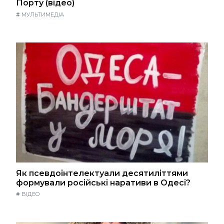
Порту (відео)
#
МУЛЬТИМЕДІА
Як псевдоінтелектуали десятиліттями
формували російські наративи в Одесі?
#
ВІДЕО