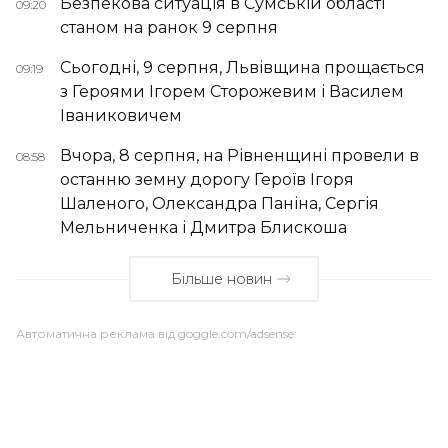
Безпекова ситуація в Сумській області
09:20
станом на ранок 9 серпня
Сьогодні, 9 серпня, Львівщина прощається
09:19
з Героями Ігорем Сторожевим і Василем
Іваниковичем
Вчора, 8 серпня, на Рівненщині провели в
08:58
останню земну дорогу Героїв Ігоря
Шаленого, Олександра Паніна, Сергія
Мельниченка і Дмитра Блискоша
Більше новин
Автоматична реклама від goggle.com/adsense: