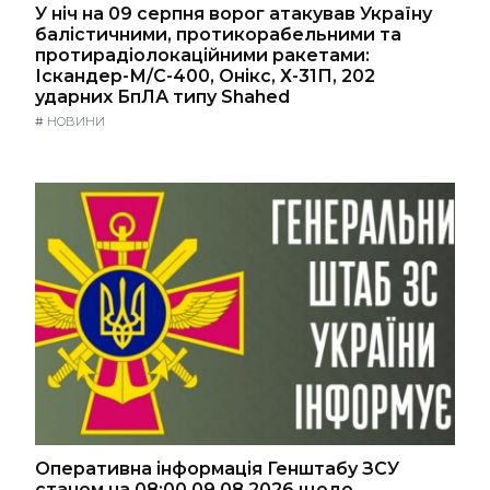
У ніч на 09 серпня ворог атакував Україну
балістичними, протикорабельними та
протирадіолокаційними ракетами:
Іскандер-М/С-400, Онікс, Х-31П, 202
ударних БпЛА типу Shahed
#
НОВИНИ
Оперативна інформація Генштабу ЗСУ
станом на 08:00 09.08.2026 щодо