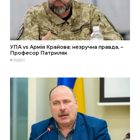
УПА vs Армія Крайова: незручна правда, –
Професор Патриляк
#
ВІДЕО