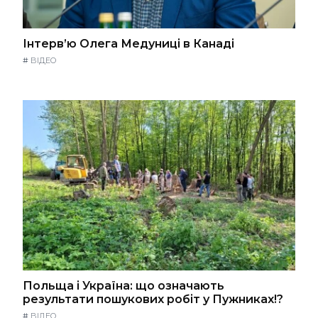
Інтерв’ю Олега Медуниці в Канаді
#
ВІДЕО
Польща і Україна: що означають
результати пошукових робіт у Пужниках!?
#
ВІДЕО