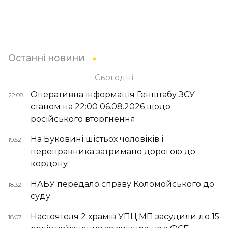
Останні новини
Сьогодні
Оперативна інформація Генштабу ЗСУ
22:08
станом на 22:00 06.08.2026 щодо
російського вторгнення
На Буковині шістьох чоловіків і
19:52
переправника затримано дорогою до
кордону
НАБУ передало справу Коломойського до
18:32
суду
Настоятеля 2 храмів УПЦ МП засудили до 15
18:07