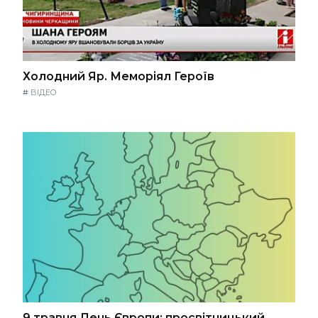
Холодний Яр. Меморіял Героїв
#
ВІДЕО
9 травня День Європи: просвітницький