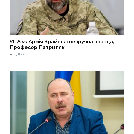
УПА vs Армія Крайова: незручна правда, –
Професор Патриляк
#
ВІДЕО