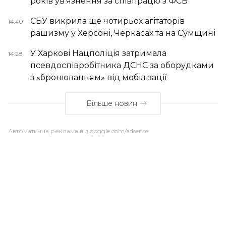
років ув’язнення за співпрацю з ФСБ
СБУ викрила ще чотирьох агітаторів
14:40
рашизму у Херсоні, Черкасах та на Сумщині
У Харкові Нацполіція затримала
14:28
псевдоспівробітника ДСНС за оборудками
з «бронюванням» від мобілізації
Більше новин
Автоматична реклама від goggle.com/adsense: