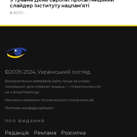
слайдер Інституту нацпам’яті
#
ФОТО
©2009-2024, Український погляд.
Використання матеріалів сайту лише за умови
посилання (для інтернет-видань — гіперпосилання)
на «ukrpohliad.org».
Рекламні матеріали позначаються позначкою ad.
Політика конфіденційності
ПРО ВИДАННЯ
Редакція
Реклама
Розсилка