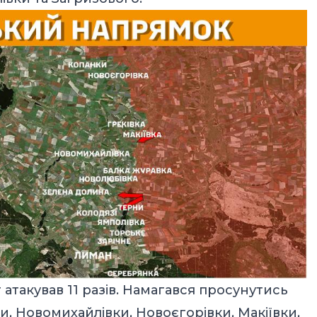
такував 11 разів. Намагався просунутись
, Новомихайлівки, Новоєгорівки, Макіївки,