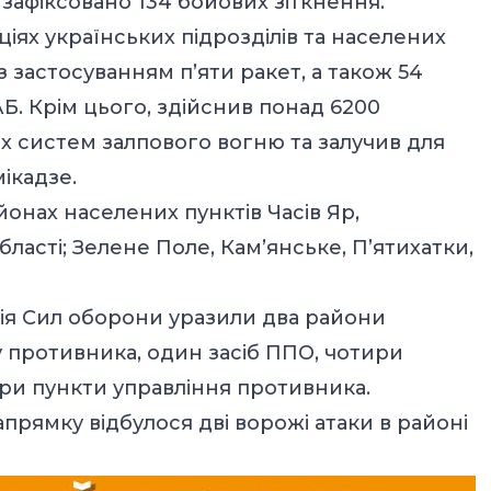
зафіксовано 134 бойових зіткнення.
іях українських підрозділів та населених
 застосуванням п’яти ракет, а також 54
АБ. Крім цього, здійснив понад 6200
вних систем залпового вогню та залучив для
ікадзе.
йонах населених пунктів Часів Яр,
ласті; Зелене Поле, Кам’янське, П’ятихатки,
рія Сил оборони уразили два райони
противника, один засіб ППО, чотири
три пункти управління противника.
прямку відбулося дві ворожі атаки в районі