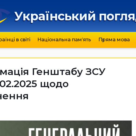
Український погл
раїнці в світі
Національна пам’ять
Пряма мова
мація Генштабу ЗСУ
.02.2025 щодо
нення