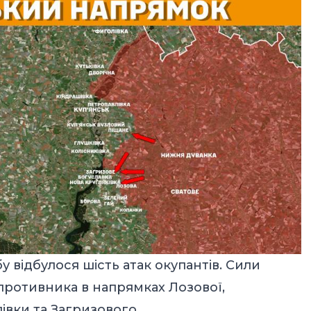
 відбулося шість атак окупантів. Сили
противника в напрямках Лозової,
івки та Загризового.