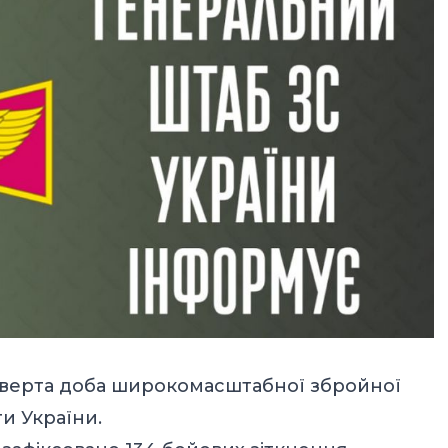
тверта доба широкомасштабної збройної
ти України.