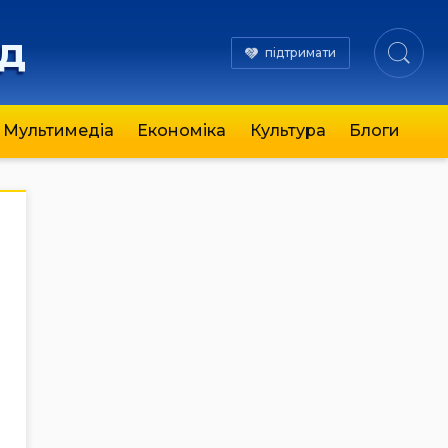
яд
підтримати
Мультимедіа
Економіка
Культура
Блоги