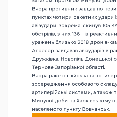
Загалом, протягом минулої доби 
Вчора противник завдав по позиц
пунктах чотири ракетних удари із
авіаудари, зокрема, скинув 105 К
обстрілів, з них 136 – із реакти
уражень близько 2018 дронів-кам
Агресор завдавав авіаударів в ра
Дружківка, Новопіль Донецької об
Тернове Запорізької області.
Вчора ракетні війська та артиле
зосередження особового складу 
артилерійські системи, а також 
Минулої доби на Харківському на
населеного пункту Вовчанськ.