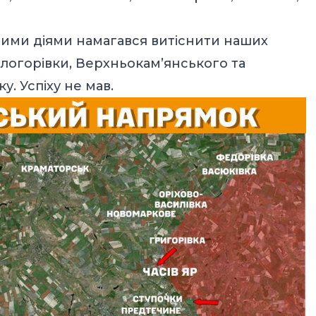
вими діями намагався витіснити наших
Білогорівки, Верхньокам’янського та
. Успіху не мав.