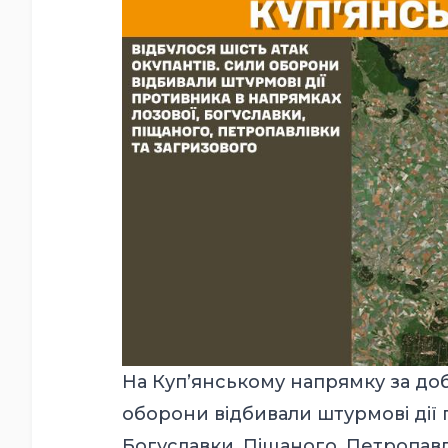
На Куп’янському напрямку за добу
оборони відбивали штурмові дії 
Богуславки, Піщаного, Петропавл