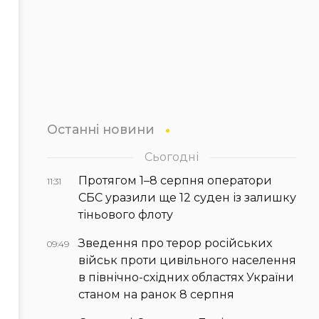
Останні новини
Сьогодні
Протягом 1–8 серпня оператори
11:31
СБС уразили ще 12 суден із залишку
тіньового флоту
Зведення про терор російських
09:49
військ проти цивільного населення
в північно-східних областях України
станом на ранок 8 серпня