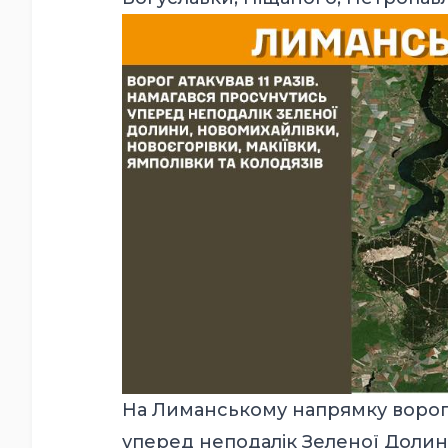
На Лиманському напрямку ворог а
уперед неподалік Зеленої Долини