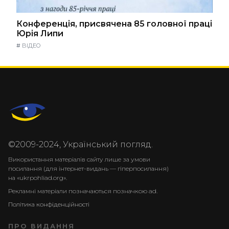
Конференція, присвячена 85 головної праці
Юрія Липи
#
ВІДЕО
©2009-2024, Український погляд.
Використання матеріалів сайту лише за умови
посилання (для інтернет-видань — гіперпосилання)
на «ukrpohliad.org».
Рекламні матеріали позначаються позначкою ad.
Політика конфіденційності
ПРО ВИДАННЯ