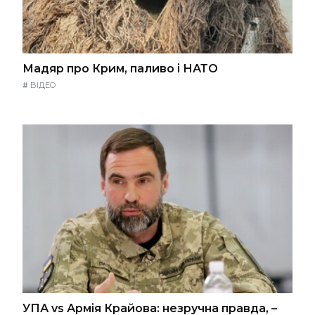
Мадяр про Крим, паливо і НАТО
#
ВІДЕО
УПА vs Армія Крайова: незручна правда, –