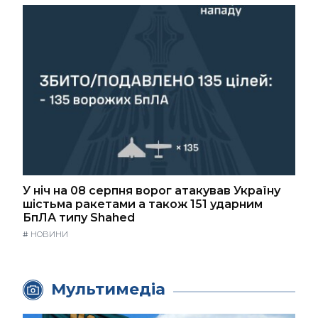
У ніч на 08 серпня ворог атакував Україну
шістьма ракетами а також 151 ударним
БпЛА типу Shahed
#
НОВИНИ
Мультимедіа