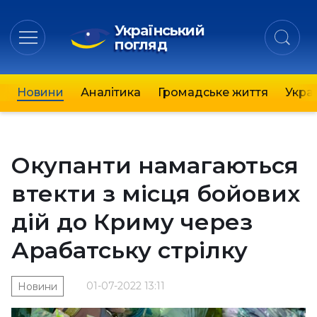
Український
погляд
Новини
Аналітика
Громадське життя
Украї
Окупанти намагаються
втекти з місця бойових
дій до Криму через
Арабатську стрілку
01-07-2022 13:11
Новини