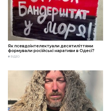
Як псевдоінтелектуали десятиліттями
формували російські наративи в Одесі?
#
ВІДЕО