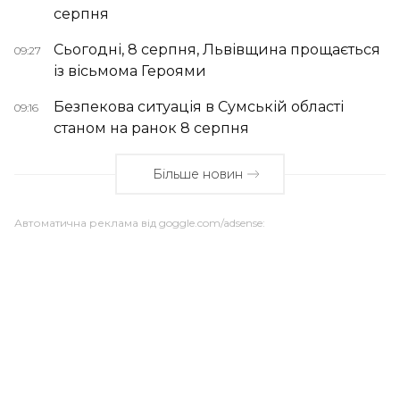
серпня
Сьогодні, 8 серпня, Львівщина прощається
09:27
із вісьмома Героями
Безпекова ситуація в Сумській області
09:16
станом на ранок 8 серпня
Більше новин
Автоматична реклама від goggle.com/adsense: