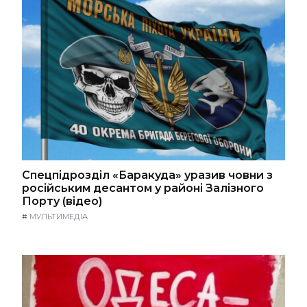
Спецпідрозділ «Баракуда» уразив човни з
російським десантом у районі Залізного
Порту (відео)
#
МУЛЬТИМЕДІА