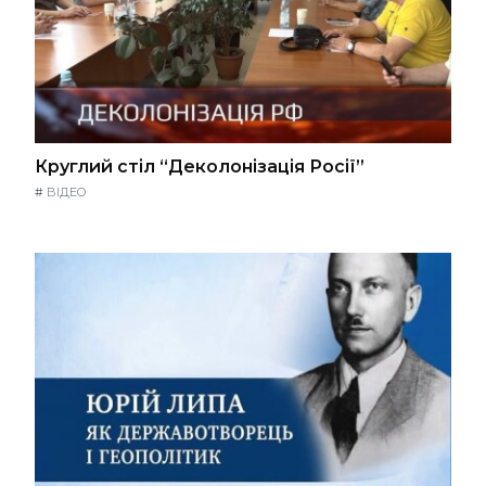
Круглий стіл “Деколонізація Росії”
#
ВІДЕО