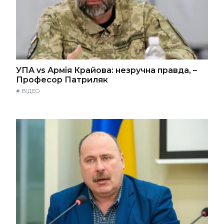
УПА vs Армія Крайова: незручна правда, –
Професор Патриляк
#
ВІДЕО