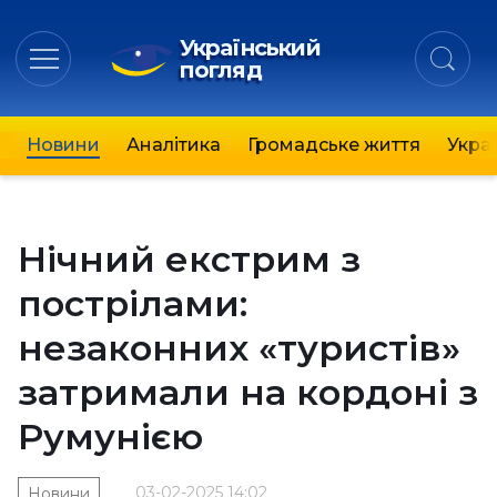
Український
погляд
Новини
Аналітика
Громадське життя
Украї
Нічний екстрим з
пострілами:
незаконних «туристів»
затримали на кордоні з
Румунією
03-02-2025 14:02
Новини