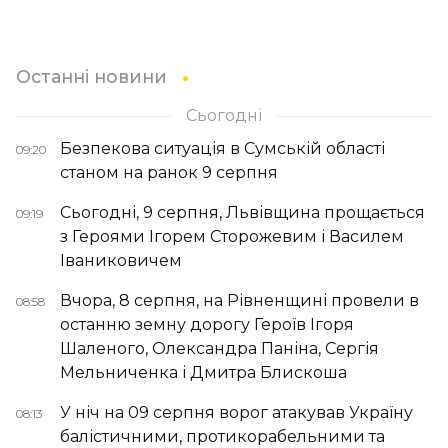
Останні новини
Сьогодні
Безпекова ситуація в Сумській області
09:20
станом на ранок 9 серпня
Сьогодні, 9 серпня, Львівщина прощається
09:19
з Героями Ігорем Сторожевим і Василем
Іваниковичем
Вчора, 8 серпня, на Рівненщині провели в
08:58
останню земну дорогу Героїв Ігоря
Шаленого, Олександра Паніна, Сергія
Мельниченка і Дмитра Блискоша
У ніч на 09 серпня ворог атакував Україну
08:13
балістичними, протикорабельними та