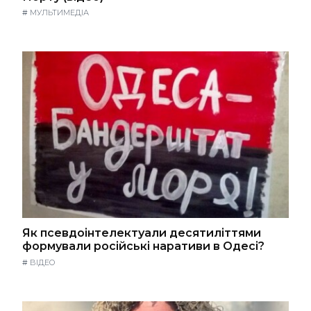
#
МУЛЬТИМЕДІА
Як псевдоінтелектуали десятиліттями
формували російські наративи в Одесі?
#
ВІДЕО