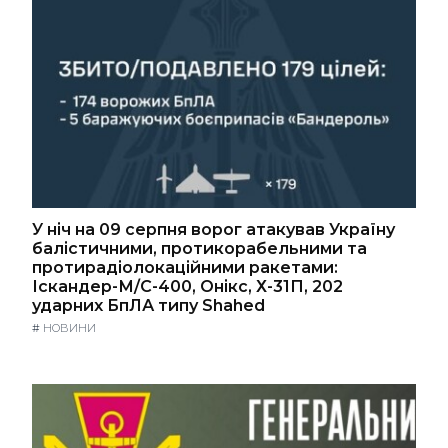
У ніч на 09 серпня ворог атакував Україну
балістичними, протикорабельними та
протирадіолокаційними ракетами:
Іскандер-М/С-400, Онікс, Х-31П, 202
ударних БпЛА типу Shahed
#
НОВИНИ