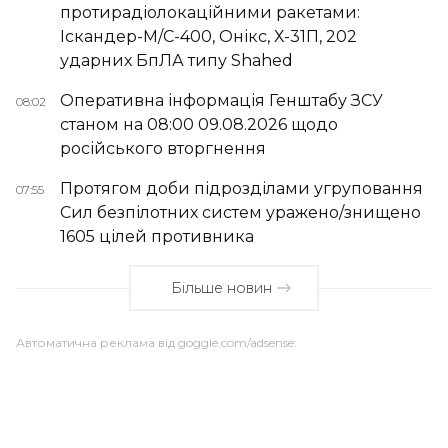
протирадіолокаційними ракетами:
Іскандер-М/С-400, Онікс, Х-31П, 202
ударних БпЛА типу Shahed
Оперативна інформація Генштабу ЗСУ
08:02
станом на 08:00 09.08.2026 щодо
російського вторгнення
Протягом доби підрозділами угруповання
07:55
Сил безпілотних систем уражено/знищено
1605 цілей противника
Більше новин
Автоматична реклама від goggle.com/adsense: