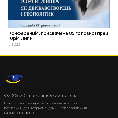
Конференція, присвячена 85 головної праці
Юрія Липи
#
ВІДЕО
©2009-2024, Український погляд.
Використання матеріалів сайту лише за умови
посилання (для інтернет-видань — гіперпосилання)
на «ukrpohliad.org».