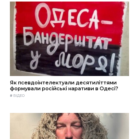
Як псевдоінтелектуали десятиліттями
формували російські наративи в Одесі?
#
ВІДЕО