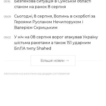
Безпекова ситуація в Сумській області
09:16
станом на ранок 8 серпня
Сьогодні, 8 серпня, Волинь в скорботі за
09:09
Героями Русланом Нечипоруком і
Валерієм Скрицьким
У ніч на 08 серпня ворог атакував Україну
09:02
шістьма ракетами а також 151 ударним
БпЛА типу Shahed
Більше новин
Автоматична реклама від goggle.com/adsense: