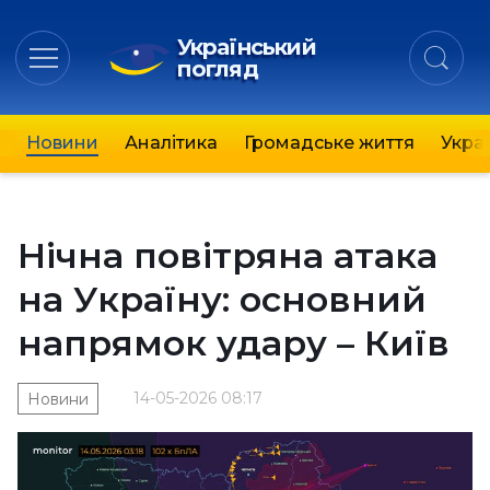
Український
погляд
Новини
Аналітика
Громадське життя
Украї
Нічна повітряна атака
на Україну: основний
напрямок удару – Київ
14-05-2026 08:17
Новини