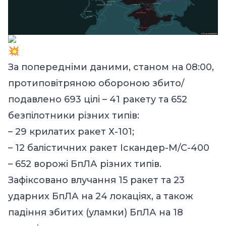
За попередніми даними, станом на 08:00,
протиповітряною обороною збито/
подавлено 693 цілі – 41 ракету та 652
безпілотники різних типів:
– 29 крилатих ракет Х-101;
– 12 балістичних ракет Іскандер-М/С-400
– 652 ворожі БпЛА різних типів.
Зафіксовано влучання 15 ракет та 23
ударних БпЛА на 24 локаціях, а також
падіння збитих (уламки) БпЛА на 18