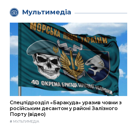
Мультимедіа
Спецпідрозділ «Баракуда» уразив човни з
російським десантом у районі Залізного
Порту (відео)
#
МУЛЬТИМЕДІА