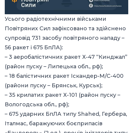
Усього радіотехнічними військами
Повітряних Сил зафіксовано та здійснено
супровід 731 засобу повітряного нападу –
56 ракет і 675 БпЛА):
– 3 аеробалістичних ракет Х-47 “Кинджал”
(район пуску – Липецька обл., рф);
– 18 балістичних ракет Іскандер-М/С-400
(райони пуску – Брянськ, Курськ);
– 35 крилатих ракет Х-101 (район пуску –
Вологодська обл., рф);
– 675 ударних БпЛА типу Shahed, Гербера,
Італмас, баражуючих боєприпасів
«Бандероль» (2 од.), дронів-імітаторів типу