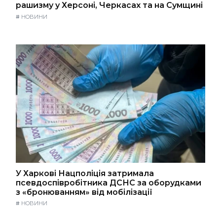
рашизму у Херсоні, Черкасах та на Сумщині
#
НОВИНИ
У Харкові Нацполіція затримала
псевдоспівробітника ДСНС за оборудками
з «бронюванням» від мобілізації
#
НОВИНИ