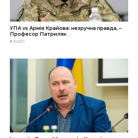
УПА vs Армія Крайова: незручна правда, –
Професор Патриляк
#
ВІДЕО