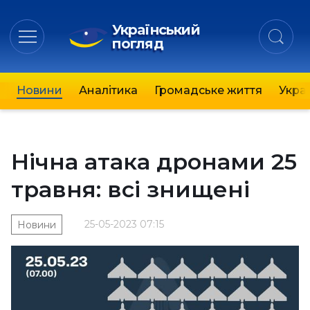
Український
погляд
Новини
Аналітика
Громадське життя
Украї
Нічна атака дронами 25
травня: всі знищені
25-05-2023 07:15
Новини