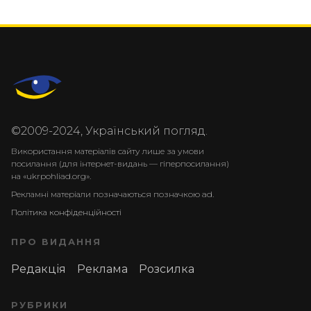
©2009-2024, Український погляд.
Використання матеріалів сайту лише за умови
посилання (для інтернет-видань — гіперпосилання)
на «ukrpohliad.org».
Рекламні матеріали позначаються позначкою ad.
Політика конфіденційності
ПРО ВИДАННЯ
Редакція
Реклама
Розсилка
РУБРИКИ