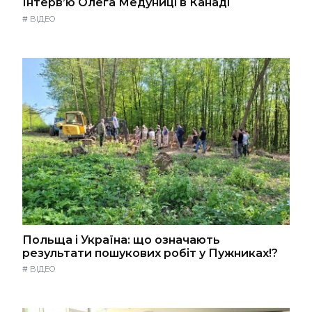
Інтерв’ю Олега Медуниці в Канаді
#
ВІДЕО
Польща і Україна: що означають
результати пошукових робіт у Пужниках!?
#
ВІДЕО