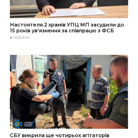
Настоятеля 2 храмів УПЦ МП засудили до
15 років ув’язнення за співпрацю з ФСБ
#
НОВИНИ
СБУ викрила ще чотирьох агітаторів