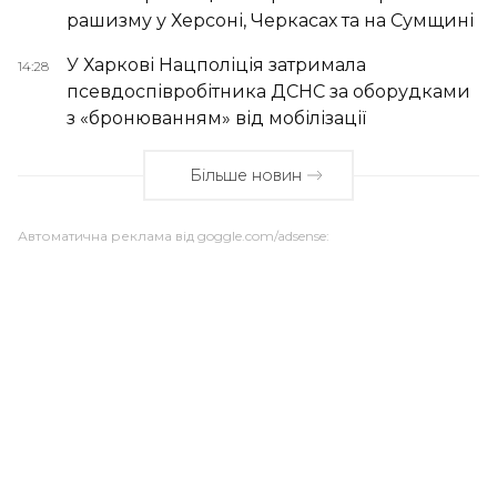
рашизму у Херсоні, Черкасах та на Сумщині
У Харкові Нацполіція затримала
14:28
псевдоспівробітника ДСНС за оборудками
з «бронюванням» від мобілізації
Більше новин
Автоматична реклама від goggle.com/adsense: