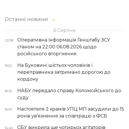
Останні новини
6 Серпня
Оперативна інформація Генштабу ЗСУ
22:08
станом на 22:00 06.08.2026 щодо
російського вторгнення
На Буковині шістьох чоловіків і
19:52
переправника затримано дорогою до
кордону
НАБУ передало справу Коломойського до
18:32
суду
Настоятеля 2 храмів УПЦ МП засудили до 15
18:07
років ув’язнення за співпрацю з ФСБ
СБУ викрила ще чотирьох агітаторів
14:40