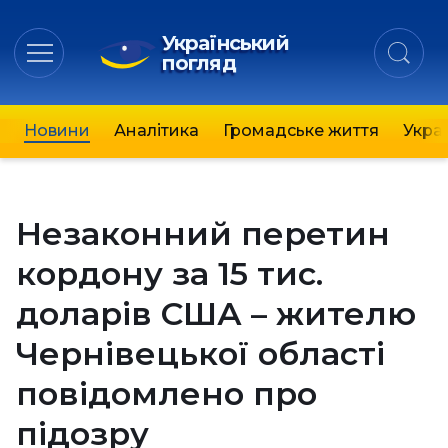
Український
погляд
Новини
Аналітика
Громадське життя
Украї
Незаконний перетин
кордону за 15 тис.
доларів США – жителю
Чернівецької області
повідомлено про
підозру