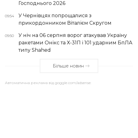
Господнього 2026
У Чернівцях попрощалися з
09:54
прикордонником Віталієм Скругом
У ніч на 06 серпня ворог атакував Україну
09:50
ракетами Онікс та Х-31П і 101 ударним БпЛА
типу Shahed
Більше новин
Автоматична реклама від goggle.com/adsense: