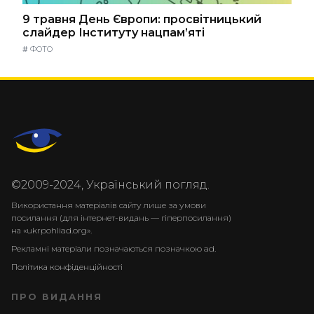
9 травня День Європи: просвітницький
слайдер Інституту нацпам’яті
#
ФОТО
©2009-2024, Український погляд.
Використання матеріалів сайту лише за умови
посилання (для інтернет-видань — гіперпосилання)
на «ukrpohliad.org».
Рекламні матеріали позначаються позначкою ad.
Політика конфіденційності
ПРО ВИДАННЯ