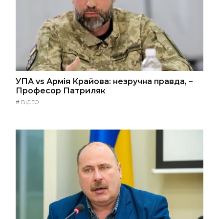
УПА vs Армія Крайова: незручна правда, –
Професор Патриляк
#
ВІДЕО