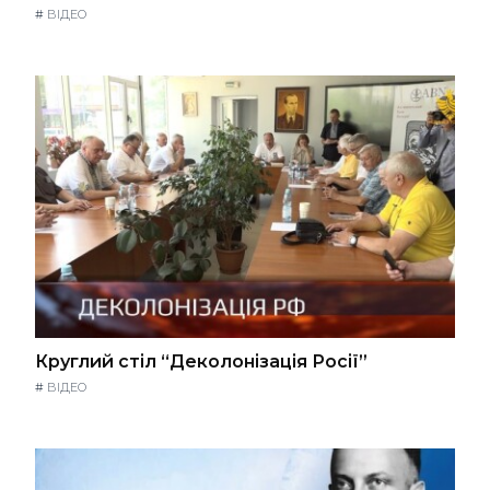
#
ВІДЕО
Круглий стіл “Деколонізація Росії”
#
ВІДЕО