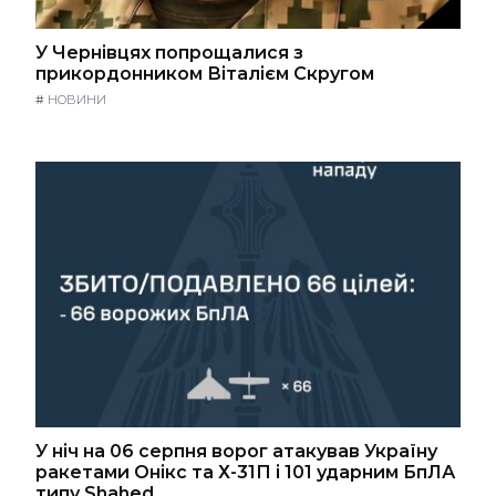
У Чернівцях попрощалися з
прикордонником Віталієм Скругом
#
НОВИНИ
У ніч на 06 серпня ворог атакував Україну
ракетами Онікс та Х-31П і 101 ударним БпЛА
типу Shahed