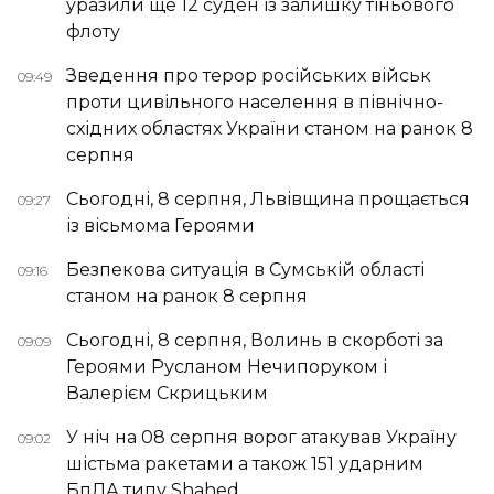
уразили ще 12 суден із залишку тіньового
флоту
Зведення про терор російських військ
09:49
проти цивільного населення в північно-
східних областях України станом на ранок 8
серпня
Сьогодні, 8 серпня, Львівщина прощається
09:27
із вісьмома Героями
Безпекова ситуація в Сумській області
09:16
станом на ранок 8 серпня
Сьогодні, 8 серпня, Волинь в скорботі за
09:09
Героями Русланом Нечипоруком і
Валерієм Скрицьким
У ніч на 08 серпня ворог атакував Україну
09:02
шістьма ракетами а також 151 ударним
БпЛА типу Shahed