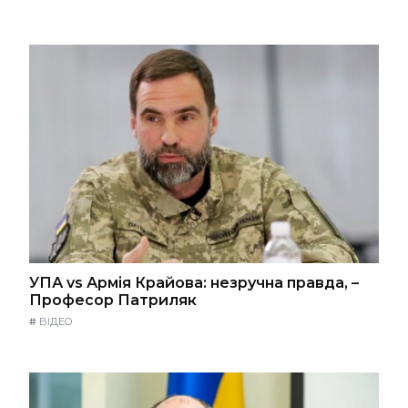
УПА vs Армія Крайова: незручна правда, –
Професор Патриляк
#
ВІДЕО