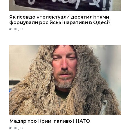
Як псевдоінтелектуали десятиліттями
формували російські наративи в Одесі?
#
ВІДЕО
Мадяр про Крим, паливо і НАТО
#
ВІДЕО