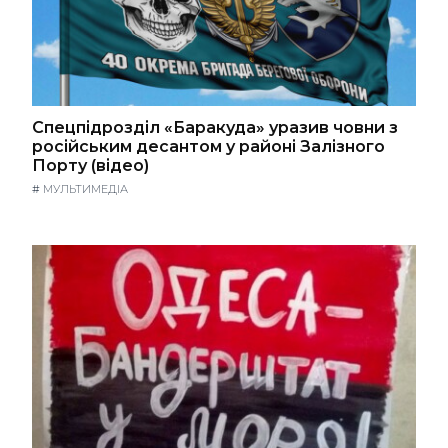
Спецпідрозділ «Баракуда» уразив човни з
російським десантом у районі Залізного
Порту (відео)
#
МУЛЬТИМЕДІА