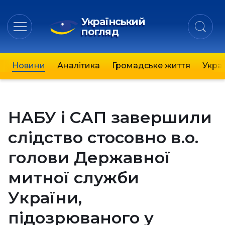
Український
погляд
Новини
Аналітика
Громадське життя
Украї
НАБУ і САП завершили
слідство стосовно в.о.
голови Державної
митної служби
України,
підозрюваного у