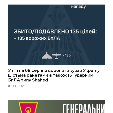
У ніч на 08 серпня ворог атакував Україну
шістьма ракетами а також 151 ударним
БпЛА типу Shahed
#
НОВИНИ