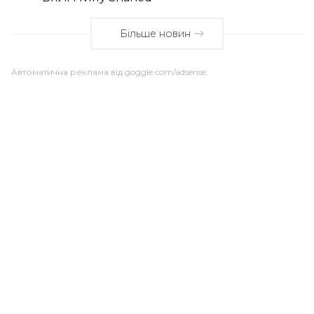
Більше новин
Автоматична реклама від goggle.com/adsense: