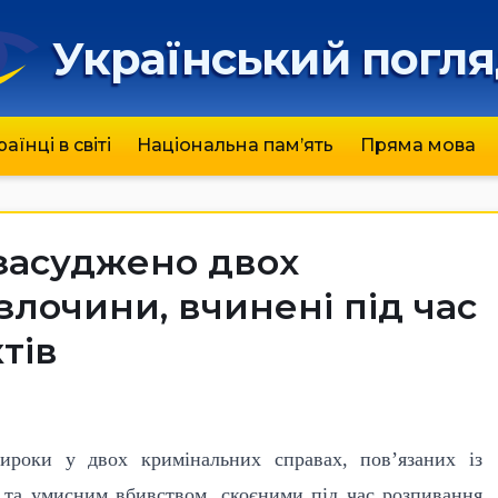
Український погл
раїнці в світі
Національна пам’ять
Пряма мова
засуджено двох
 злочини, вчинені під час
тів
роки у двох кримінальних справах, пов’язаних із
 та умисним вбивством, скоєними під час розпивання