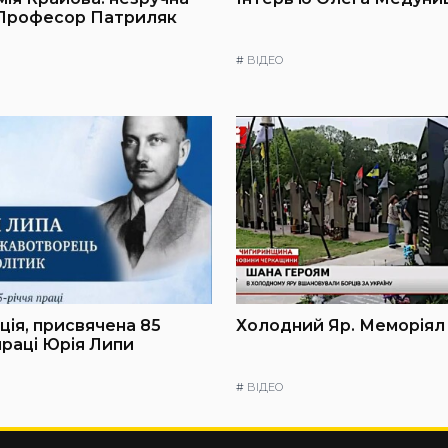
 Професор Патриляк
#
ВІДЕО
ія, присвячена 85
Холодний Яр. Меморіял
праці Юрія Липи
#
ВІДЕО