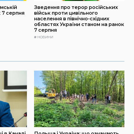
умській
Зведення про терор російських
 7 серпня
військ проти цивільного
населення в північно-східних
областях України станом на ранок
7 серпня
#
НОВИНИ
і в Канаді
Польща і Україна: що означають