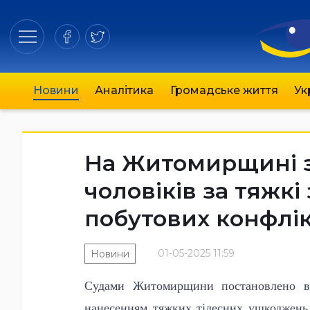
Новини
Аналітика
Громадське життя
Ук
На Житомирщині 
чоловіків за тяжкі
побутових конфлік
01-05-2025 11:59
Новини
Судами Житомирщини постановлено ви
нанесенням тяжких тілесних ушкоджень