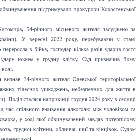
 обвинувачення підтримували прокурори Коростенської
томира, 54-річного місцевого жителя засуджено за
раїни). У вересні 2022 року, перебуваючи у стані
 переросла в бійку, господар кілька разів ударив гостя
 удару ножем у грудну клітку. Суд призначив йому
 волі.
 визнав 34-річного жителя Олевської територіальної
яжких тілесних ушкоджень, небезпечних для життя в
ни). Подія сталася наприкінці грудня 2024 року в селищі
ід час спільного вживання алкоголю між чоловіком та
варка, у ході якої обвинувачений завдав потерпілому
ота, грудної клітини, обличчя, шиї та кінцівок. Судом
авлення волі.