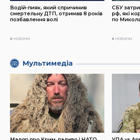
Водій-пияк, який спричинив
СБУ затри
смертельну ДТП, отримав 8 років
рф, які к
позбавлення волі
по Микол
#
НОВИНИ
#
НОВИНИ
Мультимедіа
Мадяр про Крим, паливо і НАТО
УПА vs Ар