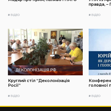
правда, –
#
ВІДЕО
#
ВІДЕО
Круглий стіл “Деколонізація
Конференц
Росії”
головної 
#
ВІДЕО
#
ВІДЕО