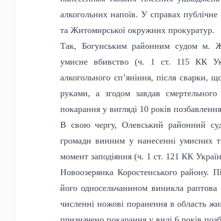
алкогольних напоїв. У справах публічне
та Житомирської окружних прокуратур.
Так, Богунським районним судом м. Жи
умисне вбивство (ч. 1 ст. 115 КК Ук
алкогольного сп’яніння, після сварки, що
руками, а згодом завдав смертельного
покарання у вигляді 10 років позбавлення
В свою чергу, Олевський районний суд
громади винним у нанесенні умисних т
момент заподіяння (ч. 1 ст. 121 КК Украї
Новоозерянка Коростенського району. П
його односельчанином виникла раптова с
численні ножові поранення в область жив
призначено покарання у виді 6 років позб