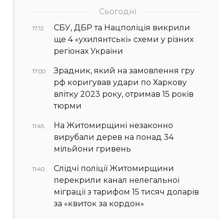
Сьогодні
СБУ, ДБР та Нацполіція викрили
17:12
ще 4 «ухилянтські» схеми у різних
регіонах України
Зрадник, який на замовлення гру
17:00
рф коригував удари по Харкову
влітку 2023 року, отримав 15 років
тюрми
На Житомирщині незаконно
11:45
вирубали дерев на понад 34
мільйони гривень
Слідчі поліції Житомирщини
11:40
перекрили канал нелегальної
міграції з тарифом 15 тисяч доларів
за «квиток за кордон»