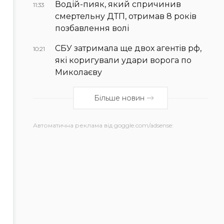
Водій-пияк, який спричинив
11:33
смертельну ДТП, отримав 8 років
позбавлення волі
СБУ затримала ще двох агентів рф,
10:21
які коригували удари ворога по
Миколаєву
Більше новин
Автоматична реклама від goggle.com/adsense: