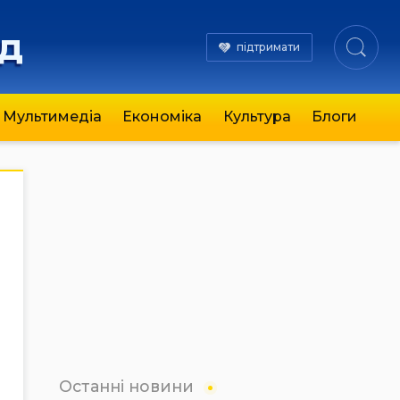
яд
підтримати
Мультимедіа
Економіка
Культура
Блоги
Останні новини