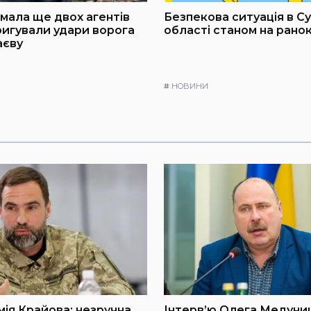
мала ще двох агентів
Безпекова ситуація в С
оригували удари ворога
області станом на ранок
аєву
#
НОВИНИ
мія Крайова: незручна
Інтерв’ю Олега Медуниц