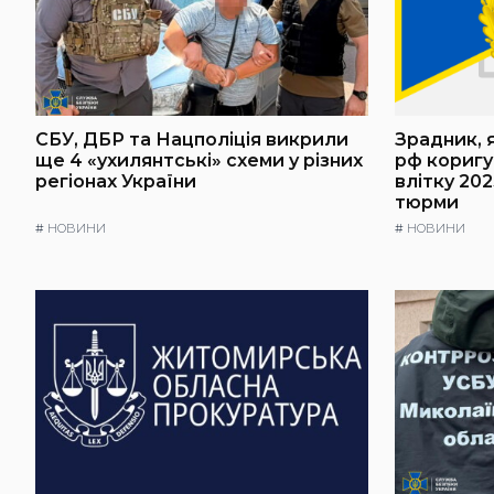
СБУ, ДБР та Нацполіція викрили
Зрадник, 
ще 4 «ухилянтські» схеми у різних
рф коригу
регіонах України
влітку 202
тюрми
#
НОВИНИ
#
НОВИНИ