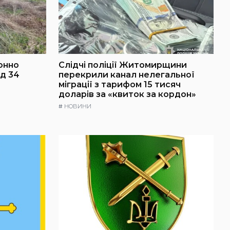
онно
Слідчі поліції Житомирщини
д 34
перекрили канал нелегальної
міграції з тарифом 15 тисяч
доларів за «квиток за кордон»
#
НОВИНИ