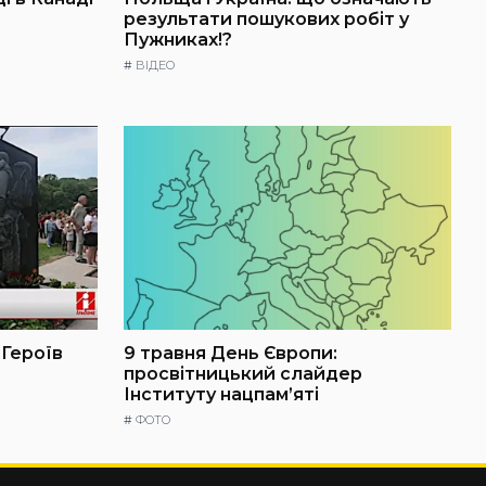
результати пошукових робіт у
Пужниках!?
#
ВІДЕО
 Героїв
9 травня День Європи:
просвітницький слайдер
Інституту нацпам’яті
#
ФОТО