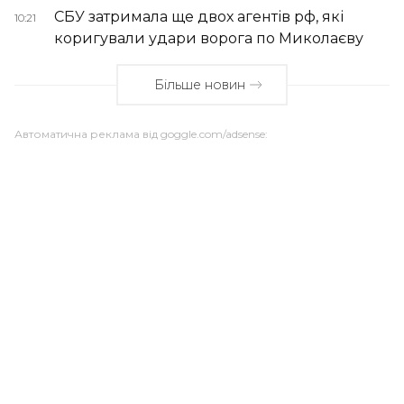
СБУ затримала ще двох агентів рф, які
10:21
коригували удари ворога по Миколаєву
Більше новин
Автоматична реклама від goggle.com/adsense: