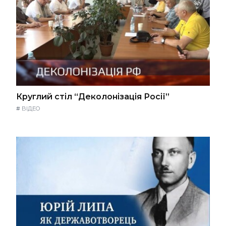
Круглий стіл “Деколонізація Росії”
#
ВІДЕО