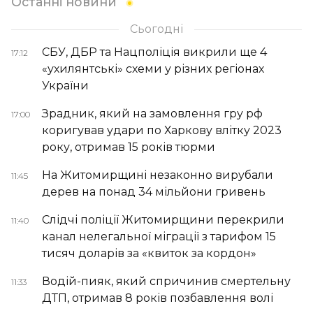
Останні новини
Сьогодні
СБУ, ДБР та Нацполіція викрили ще 4
17:12
«ухилянтські» схеми у різних регіонах
України
Зрадник, який на замовлення гру рф
17:00
коригував удари по Харкову влітку 2023
року, отримав 15 років тюрми
На Житомирщині незаконно вирубали
11:45
дерев на понад 34 мільйони гривень
Слідчі поліції Житомирщини перекрили
11:40
канал нелегальної міграції з тарифом 15
тисяч доларів за «квиток за кордон»
Водій-пияк, який спричинив смертельну
11:33
ДТП, отримав 8 років позбавлення волі