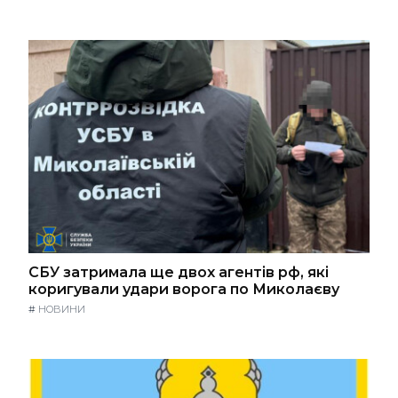
СБУ затримала ще двох агентів рф, які
коригували удари ворога по Миколаєву
#
НОВИНИ