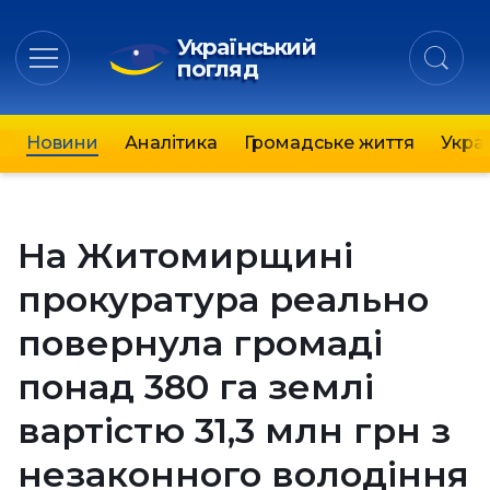
Український
погляд
Новини
Аналітика
Громадське життя
Украї
На Житомирщині
прокуратура реально
повернула громаді
понад 380 га землі
вартістю 31,3 млн грн з
незаконного володіння