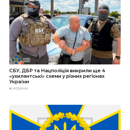
СБУ, ДБР та Нацполіція викрили ще 4
«ухилянтські» схеми у різних регіонах
України
#
НОВИНИ