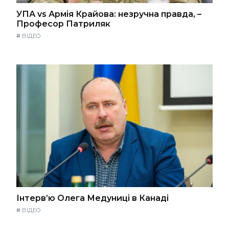
УПА vs Армія Крайова: незручна правда, –
Професор Патриляк
#
ВІДЕО
Інтерв’ю Олега Медуниці в Канаді
#
ВІДЕО