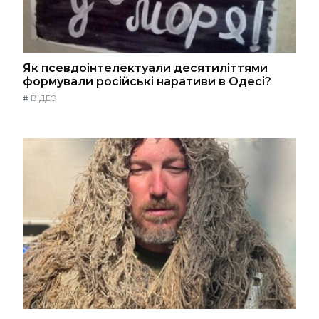
Як псевдоінтелектуали десятиліттями
формували російські наративи в Одесі?
#
ВІДЕО