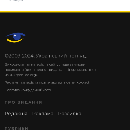
©2009-2024, Український погляд.
Використання матеріалів сайту лише за умови
посилання (для інтернет-видань — гіперпосилання)
на «ukrpohliad.org».
Рекламні матеріали позначаються позначкою ad.
Політика конфіденційності
ПРО ВИДАННЯ
Редакція
Реклама
Розсилка
РУБРИКИ