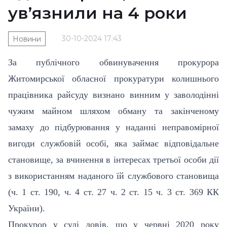
ув’язнили на 4 роки
30-10-2024 17:43
Новини
За публічного обвинувачення прокурора
Житомирської обласної прокуратури колишнього
працівника райсуду визнано винним у заволодінні
чужим майном шляхом обману та закінченому
замаху до підбурювання у наданні неправомірної
вигоди службовій особі, яка займає відповідальне
становище, за вчинення в інтересах третьої особи дії
з використанням наданого їй службового становища
(ч. 1 ст. 190, ч. 4 ст. 27 ч. 2 ст. 15 ч. 3 ст. 369 КК
України).
Прокурор у суді довів, що у червні 2020 року