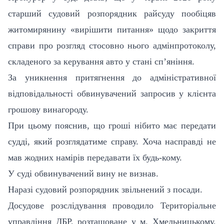
старший судовий розпорядник райсуду пообіцяв
житомирянину «вирішити питання» щодо закриття
справи про розгляд стосовно нього адмінпротоколу,
складеного за керування авто у стані сп’яніння.
За уникнення притягнення до адміністративної
відповідальності обвинувачений запросив у клієнта
грошову винагороду.
При цьому пояснив, що гроші нібито має передати
судді, який розглядатиме справу. Хоча насправді не
мав жодних намірів передавати їх будь-кому.
У суді обвинувачений вину не визнав.
Наразі судовий розпорядник звільнений з посади.
Досудове розслідування проводило Територіальне
управління ДБР, розташоване у м. Хмельницькому,