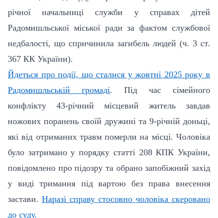
річної начальниці служби у справах дітей
Радомишльської міської ради за фактом службової
недбалості, що спричинила загибель людей (ч. 3 ст.
367 КК України).
Йдеться про події, що сталися у жовтні 2025 року в
Радомишльській громаді
. Під час сімейного
конфлікту 43-річний місцевий житель завдав
ножових поранень своїй дружині та 9-річній доньці,
які від отриманих травм померли на місці. Чоловіка
було затримано у порядку статті 208 КПК України,
повідомлено про підозру та обрано запобіжний захід
у виді тримання під вартою без права внесення
застави.
Наразі справу стосовно чоловіка скеровано
до суду.