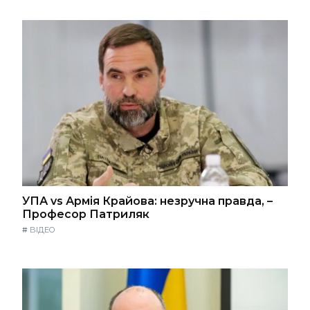
УПА vs Армія Крайова: незручна правда, –
Професор Патриляк
#
ВІДЕО