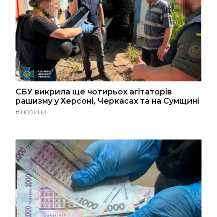
СБУ викрила ще чотирьох агітаторів
рашизму у Херсоні, Черкасах та на Сумщині
#
НОВИНИ