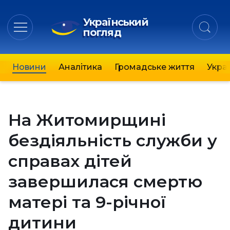
Український
погляд
Новини
Аналітика
Громадське життя
Украї
На Житомирщині
бездіяльність служби у
справах дітей
завершилася смертю
матері та 9-річної
дитини