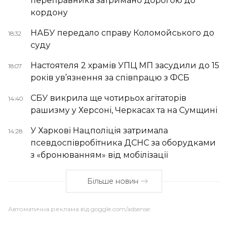
переправника затримано дорогою до
кордону
НАБУ передало справу Коломойського до
18:32
суду
Настоятеля 2 храмів УПЦ МП засудили до 15
18:07
років ув’язнення за співпрацю з ФСБ
СБУ викрила ще чотирьох агітаторів
14:40
рашизму у Херсоні, Черкасах та на Сумщині
У Харкові Нацполіція затримала
14:28
псевдоспівробітника ДСНС за оборудками
з «бронюванням» від мобілізації
Більше новин
Автоматична реклама від goggle.com/adsense: