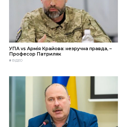
УПА vs Армія Крайова: незручна правда, –
Професор Патриляк
#
ВІДЕО