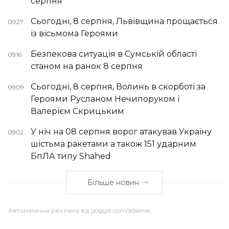
серпня
Сьогодні, 8 серпня, Львівщина прощається
09:27
із вісьмома Героями
Безпекова ситуація в Сумській області
09:16
станом на ранок 8 серпня
Сьогодні, 8 серпня, Волинь в скорботі за
09:09
Героями Русланом Нечипоруком і
Валерієм Скрицьким
У ніч на 08 серпня ворог атакував Україну
09:02
шістьма ракетами а також 151 ударним
БпЛА типу Shahed
Більше новин
Автоматична реклама від goggle.com/adsense: