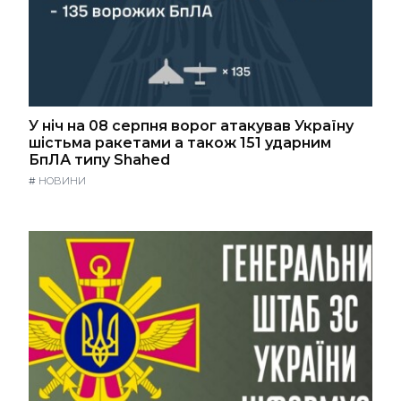
У ніч на 08 серпня ворог атакував Україну
шістьма ракетами а також 151 ударним
БпЛА типу Shahed
#
НОВИНИ