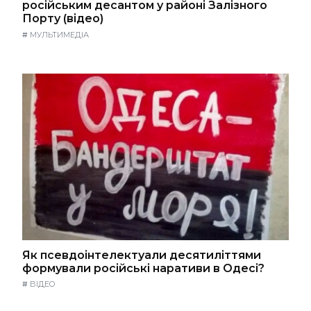
російським десантом у районі Залізного
Порту (відео)
#
МУЛЬТИМЕДІА
Як псевдоінтелектуали десятиліттями
формували російські наративи в Одесі?
#
ВІДЕО