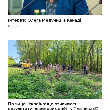
Інтерв’ю Олега Медуниці в Канаді
#
ВІДЕО
Польща і Україна: що означають
результати пошукових робіт у Пужниках!?