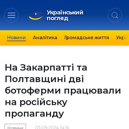
Український
погляд
Новини
Аналітика
Громадське життя
Украї
На Закарпатті та
Полтавщині дві
ботоферми працювали
на російську
пропаганду
03-09-2024 14:16
Новини