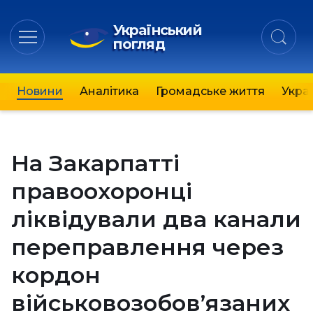
Український
погляд
Новини
Аналітика
Громадське життя
Украї
На Закарпатті
правоохоронці
ліквідували два канали
переправлення через
кордон
військовозобов’язаних