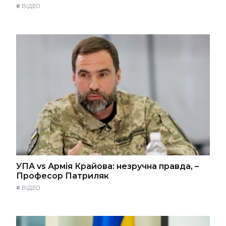
#
ВІДЕО
УПА vs Армія Крайова: незручна правда, –
Професор Патриляк
#
ВІДЕО