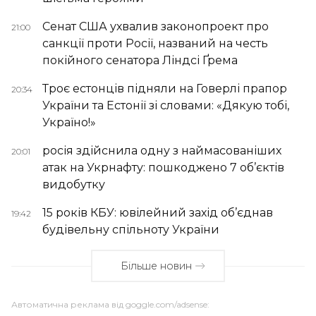
Сенат США ухвалив законопроект про
21:00
санкції проти Росії, названий на честь
покійного сенатора Ліндсі Ґрема
Троє естонців підняли на Говерлі прапор
20:34
України та Естонії зі словами: «Дякую тобі,
Україно!»
росія здійснила одну з наймасованіших
20:01
атак на Укрнафту: пошкоджено 7 об’єктів
видобутку
15 років КБУ: ювілейний захід об’єднав
19:42
будівельну спільноту України
Більше новин
Автоматична реклама від goggle.com/adsense: