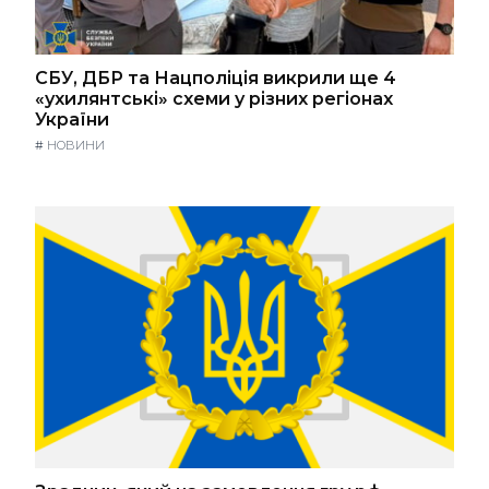
СБУ, ДБР та Нацполіція викрили ще 4
«ухилянтські» схеми у різних регіонах
України
#
НОВИНИ