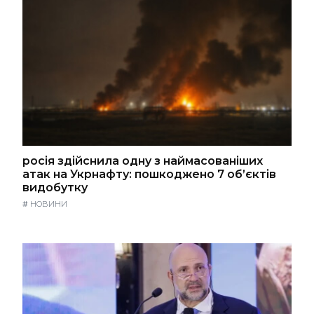
росія здійснила одну з наймасованіших
атак на Укрнафту: пошкоджено 7 об’єктів
видобутку
#
НОВИНИ