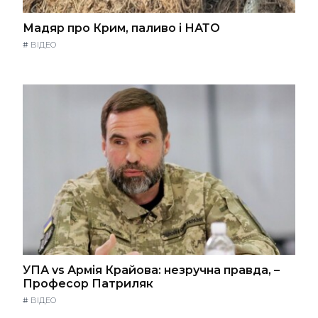
Мадяр про Крим, паливо і НАТО
#
ВІДЕО
УПА vs Армія Крайова: незручна правда, –
Професор Патриляк
#
ВІДЕО