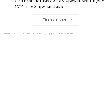
Сил безпілотних систем уражено/знищено
1605 цілей противника
Більше новин
Автоматична реклама від goggle.com/adsense: