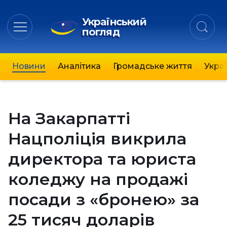
Український
погляд
Новини
Аналітика
Громадське життя
Украї
На Закарпатті
Нацполіція викрила
директора та юриста
коледжу на продажі
посади з «бронею» за
25 тисяч доларів