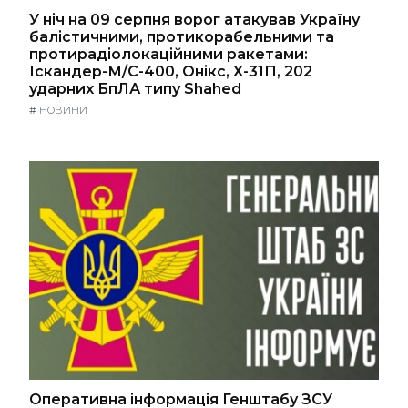
У ніч на 09 серпня ворог атакував Україну
балістичними, протикорабельними та
протирадіолокаційними ракетами:
Іскандер-М/С-400, Онікс, Х-31П, 202
ударних БпЛА типу Shahed
#
НОВИНИ
Оперативна інформація Генштабу ЗСУ