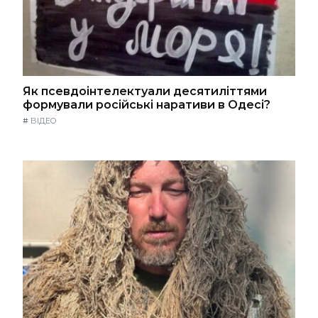
Як псевдоінтелектуали десятиліттями
формували російські наративи в Одесі?
#
ВІДЕО