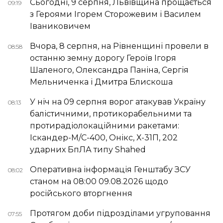
Сьогодні, 9 серпня, Львівщина прощається
09:19
з Героями Ігорем Сторожевим і Василем
Іваниковичем
Вчора, 8 серпня, на Рівненщині провели в
08:58
останню земну дорогу Героїв Ігоря
Шаленого, Олександра Паніна, Сергія
Мельниченка і Дмитра Блискоша
У ніч на 09 серпня ворог атакував Україну
08:13
балістичними, протикорабельними та
протирадіолокаційними ракетами:
Іскандер-М/С-400, Онікс, Х-31П, 202
ударних БпЛА типу Shahed
Оперативна інформація Генштабу ЗСУ
08:02
станом на 08:00 09.08.2026 щодо
російського вторгнення
Протягом доби підрозділами угруповання
07:55