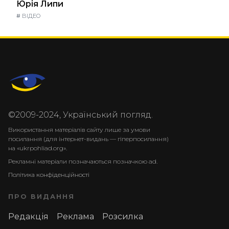
Юрія Липи
#
ВІДЕО
©2009-2024, Український погляд.
Використання матеріалів сайту лише за умови
посилання (для інтернет-видань — гіперпосилання)
на «ukrpohliad.org».
Рекламні матеріали позначаються позначкою ad.
Політика конфіденційності
ПРО ВИДАННЯ
Редакція
Реклама
Розсилка