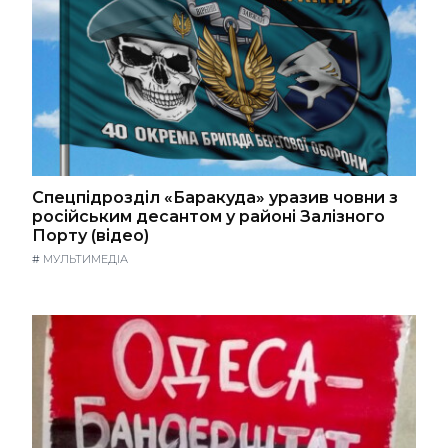
Спецпідрозділ «Баракуда» уразив човни з
російським десантом у районі Залізного
Порту (відео)
#
МУЛЬТИМЕДІА